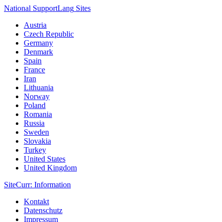
National Support
Lang
Sites
Austria
Czech Republic
Germany
Denmark
Spain
France
Iran
Lithuania
Norway
Poland
Romania
Russia
Sweden
Slovakia
Turkey
United States
United Kingdom
Site
Curr
: Information
Kontakt
Datenschutz
Impressum