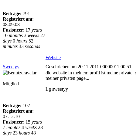
Beiträge:
791
Registriert am:
08.09.08
Fusioneer
:
17
years
10
months
3
weeks
27
days
0
hours
52
minutes
33
seconds
Website
Sweetyy
Geschrieben am 20.11.2011 00000011 00:51
die website in meinem profil ist meine private,
meiner privaten page...
Mitglied
Lg sweetyy
Beiträge:
107
Registriert am:
07.12.10
Fusioneer
:
15
years
7
months
4
weeks
28
days
23
hours
48