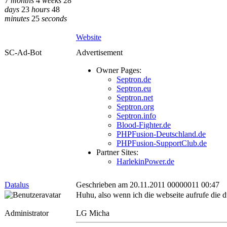
7
months
4
weeks
28
days
23
hours
48
minutes
25
seconds
Website
SC-Ad-Bot
Advertisement
Owner Pages:
Septron.de
Septron.eu
Septron.net
Septron.org
Septron.info
Blood-Fighter.de
PHPFusion-Deutschland.de
PHPFusion-SupportClub.de
Partner Sites:
HarlekinPower.de
Datalus
Geschrieben am 20.11.2011 00000011 00:47
Huhu, also wenn ich die webseite aufrufe die du
Administrator
LG Micha