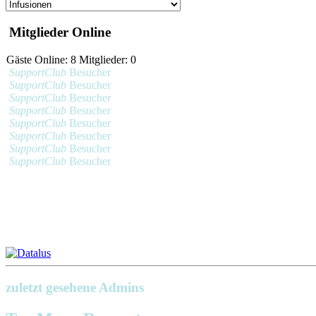
Mitglieder Online
Gäste Online: 8 Mitglieder: 0
SupportClub
Besucher
SupportClub
Besucher
SupportClub
Besucher
SupportClub
Besucher
SupportClub
Besucher
SupportClub
Besucher
SupportClub
Besucher
SupportClub
Besucher
zuletzt gesehene Admins