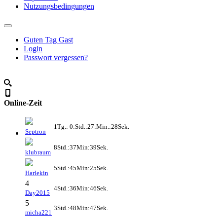
Nutzungsbedingungen
Guten Tag Gast
Login
Passwort vergessen?
Online-Zeit
1Tg.: 0:Std.:27:Min.:28Sek.
Septron
8Std.:37Min:39Sek.
klubraum
5Std.:45Min:25Sek.
Harlekin
4
4Std.:36Min:46Sek.
Day2015
5
3Std.:48Min:47Sek.
micha221