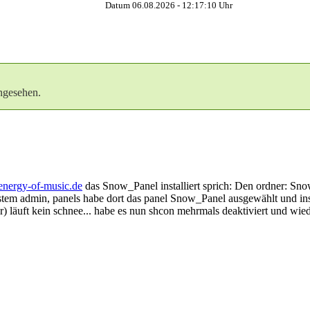
Datum 06.08.2026 -
12:17:11
Uhr
ngesehen.
nergy-of-music.de
das Snow_Panel installiert sprich: Den ordner: Sno
tem admin, panels habe dort das panel Snow_Panel ausgewählt und in
r) läuft kein schnee... habe es nun shcon mehrmals deaktiviert und wie