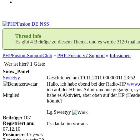
Thread Info
Es gibt 4 Beiträge zu diesem Thema, und es wurde 3129 mal a
PHPFusion-SupportClub
»
PHP-Fusion v7 Support
»
Infusionen
Wer ist hier? 1 Gäste
Snow_Panel
Sweetyy
Geschrieben am 19.11.2011 00000011 23:52
Hallo, ich habe ebend bei der Radio-HP
www.e
ich auf der HP ins Admin-menue gegangen, sys
Mitglied
habe es Aktiviert, aber oben auf der HP (Heade
könnte?
Lg Sweetyy
Beiträge:
107
Registriert am:
P.s danke im vorraus
07.12.10
Fusioneer
:
15
years