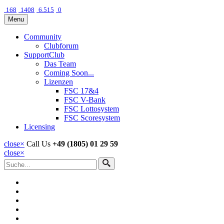
168
1408
6.515
0
Menu
Community
Clubforum
SupportClub
Das Team
Coming Soon...
Lizenzen
FSC 17&4
FSC V-Bank
FSC Lottosystem
FSC Scoresystem
Licensing
close
×
Call Us
+49 (1805) 01 29 59
close
×