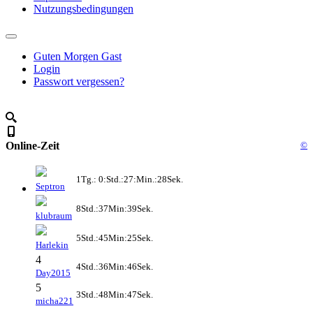
Nutzungsbedingungen
Guten Morgen Gast
Login
Passwort vergessen?
Online-Zeit
©
1Tg.: 0:Std.:27:Min.:28Sek.
Septron
8Std.:37Min:39Sek.
klubraum
5Std.:45Min:25Sek.
Harlekin
4
4Std.:36Min:46Sek.
Day2015
5
3Std.:48Min:47Sek.
micha221