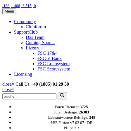
168
1408
6.515
0
Menu
Community
Clubforum
SupportClub
Das Team
Coming Soon...
Lizenzen
FSC 17&4
FSC V-Bank
FSC Lottosystem
FSC Scoresystem
Licensing
close
×
Call Us
+49 (1805) 01 29 59
close
×
Foren Themen:
3725
Foren Beiträge:
26383
Unbeantwortete Beiträge:
249
PHP-Fusion v7.02.07 - DE
PHP 8.5.3