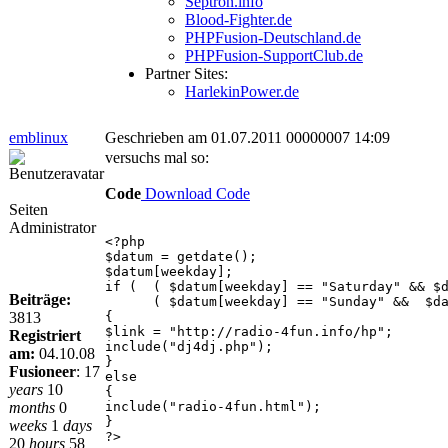
Septron.info
Blood-Fighter.de
PHPFusion-Deutschland.de
PHPFusion-SupportClub.de
Partner Sites:
HarlekinPower.de
emblinux
Geschrieben am 01.07.2011 00000007 14:09
versuchs mal so:
Code
Download Code
Seiten
Administrator
<?php
$datum = getdate();
$datum[weekday];
if ( ( $datum[weekday] == "Saturday" && $d
Beiträge:
( $datum[weekday] == "Sunday" && $datum
3813
{
$link = "http://radio-4fun.info/hp";
Registriert
include("dj4dj.php");
am:
04.10.08
}
Fusioneer
:
17
else
years
10
{
months
0
include("radio-4fun.html");
}
weeks
1
days
?>
20
hours
58