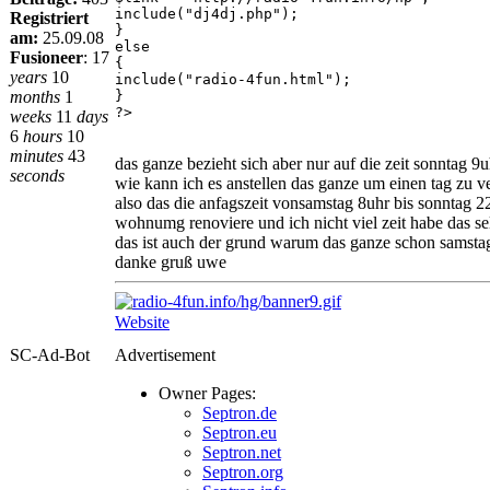
include("dj4dj.php");
Registriert
}
am:
25.09.08
else
Fusioneer
:
17
{
years
10
include("radio-4fun.html");
months
1
}
?>
weeks
11
days
6
hours
10
minutes
43
das ganze bezieht sich aber nur auf die zeit sonntag 9u
seconds
wie kann ich es anstellen das ganze um einen tag zu v
also das die anfagszeit vonsamstag 8uhr bis sonntag
wohnumg renoviere und ich nicht viel zeit habe das se
das ist auch der grund warum das ganze schon samstags
danke gruß uwe
Website
SC-Ad-Bot
Advertisement
Owner Pages:
Septron.de
Septron.eu
Septron.net
Septron.org