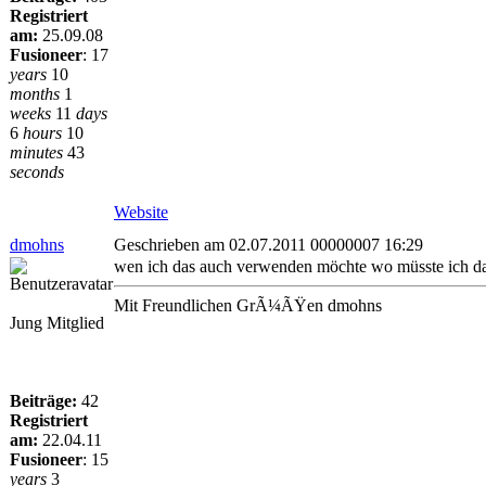
Registriert
am:
25.09.08
Fusioneer
:
17
years
10
months
1
weeks
11
days
6
hours
10
minutes
43
seconds
Website
dmohns
Geschrieben am 02.07.2011 00000007 16:29
wen ich das auch verwenden möchte wo müsste ich da
Mit Freundlichen GrÃ¼ÃŸen dmohns
Jung Mitglied
Beiträge:
42
Registriert
am:
22.04.11
Fusioneer
:
15
years
3