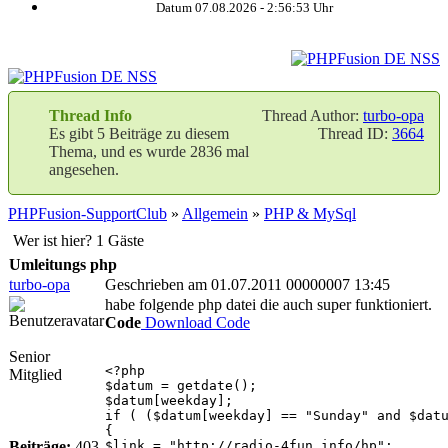
Datum 07.08.2026 -
2:56:53
Uhr
Thread Info
Thread Author:
turbo-opa
Es gibt 5 Beiträge zu diesem
Thread ID:
3664
Thema, und es wurde 2836 mal
angesehen.
PHPFusion-SupportClub
»
Allgemein
»
PHP & MySql
Wer ist hier? 1 Gäste
Umleitungs php
turbo-opa
Geschrieben am 01.07.2011 00000007 13:45
habe folgende php datei die auch super funktioniert.
Code
Download Code
Senior
<?php
Mitglied
$datum = getdate();
$datum[weekday];
if ( ($datum[weekday] == "Sunday" and $dat
{
Beiträge:
403
$link = "http://radio-4fun.info/hp";