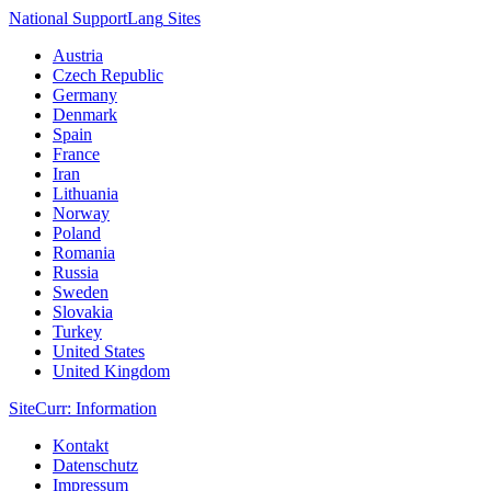
National Support
Lang
Sites
Austria
Czech Republic
Germany
Denmark
Spain
France
Iran
Lithuania
Norway
Poland
Romania
Russia
Sweden
Slovakia
Turkey
United States
United Kingdom
Site
Curr
: Information
Kontakt
Datenschutz
Impressum