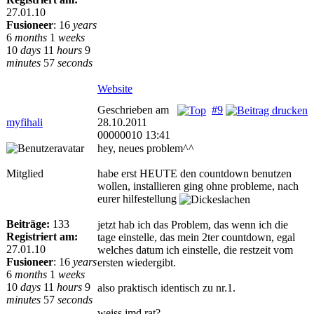
27.01.10
Fusioneer
:
16
years
6
months
1
weeks
10
days
11
hours
9
minutes
57
seconds
Website
Geschrieben am
#9
myfihali
28.10.2011
00000010 13:41
hey, neues problem^^
Mitglied
habe erst HEUTE den countdown benutzen
wollen, installieren ging ohne probleme, nach
eurer hilfestellung
Beiträge:
133
jetzt hab ich das Problem, das wenn ich die
Registriert am:
tage einstelle, das mein 2ter countdown, egal
27.01.10
welches datum ich einstelle, die restzeit vom
Fusioneer
:
16
years
ersten wiedergibt.
6
months
1
weeks
10
days
11
hours
9
also praktisch identisch zu nr.1.
minutes
57
seconds
weiss jmd rat?