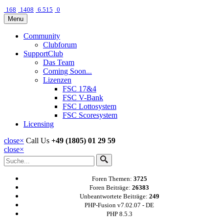
168
1408
6.515
0
Menu
Community
Clubforum
SupportClub
Das Team
Coming Soon...
Lizenzen
FSC 17&4
FSC V-Bank
FSC Lottosystem
FSC Scoresystem
Licensing
close
×
Call Us
+49 (1805) 01 29 59
close
×
Foren Themen:
3725
Foren Beiträge:
26383
Unbeantwortete Beiträge:
249
PHP-Fusion v7.02.07 - DE
PHP 8.5.3