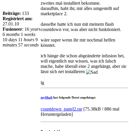
zweites mal installiert bekomme.
daraufhin, habt ihr, mir alles umgestellt auf
Beiträge:
133
marketplace 2.
Registriert am:
27.01.10
dasselbe hatte ich nun mit meinem flash
Fusioneer
:
16
years
countdown vor, was aber nicht funktioniert.
6
months
1
weeks
10
days
11
hours
9
wäre super wenn ihr mir nochmal helfen
minutes
57
seconds
könntet.
ich hänge die schon abgeänderte infusion bei,
will eigentlich nur wissen, was ich falsch
mache, habe überall eine 2 angehängt, aber sie
lässt sich net installieren
lg
myfihali
hat folgende Datei angehängt:
countdown_panel2.rar
[
75.38kB / 886 mal
Heruntergeladen
]