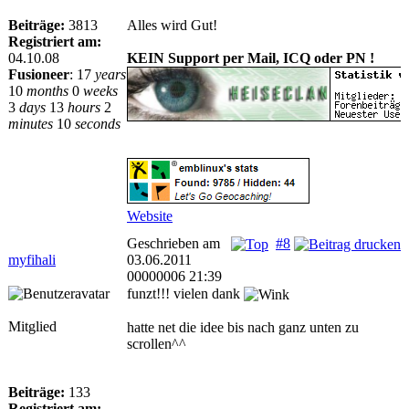
Beiträge:
3813
Alles wird Gut!
Registriert am:
04.10.08
KEIN Support per Mail, ICQ oder PN !
Fusioneer
:
17
years
10
months
0
weeks
3
days
13
hours
2
minutes
10
seconds
Website
Geschrieben am
#8
myfihali
03.06.2011
00000006 21:39
funzt!!! vielen dank
Mitglied
hatte net die idee bis nach ganz unten zu
scrollen^^
Beiträge:
133
Registriert am: