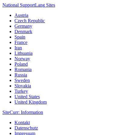
National Support
Lang
Sites
Austria
Czech Republic
Germany
Denmark
Spain
France
Iran
Lithuania
Norway
Poland
Romania
Russia
Sweden
Slovakia
Turkey
United States
United Kingdom
Site
Curr
: Information
Kontakt
Datenschutz
Impressum