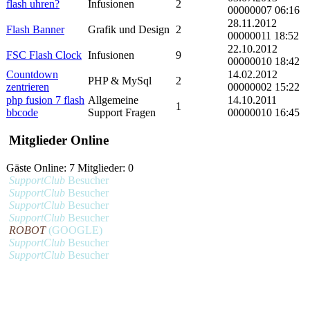
flash uhren?
Infusionen
2
00000007 06:16
28.11.2012
Flash Banner
Grafik und Design
2
00000011 18:52
22.10.2012
FSC Flash Clock
Infusionen
9
00000010 18:42
Countdown
14.02.2012
PHP & MySql
2
zentrieren
00000002 15:22
php fusion 7 flash
Allgemeine
14.10.2011
1
bbcode
Support Fragen
00000010 16:45
Mitglieder Online
Gäste Online: 7 Mitglieder: 0
SupportClub
Besucher
SupportClub
Besucher
SupportClub
Besucher
SupportClub
Besucher
ROBOT
(GOOGLE)
SupportClub
Besucher
SupportClub
Besucher