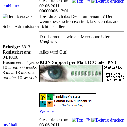
Geschrieben am
#5
emblinux
02.06.2011
00000006 12:01
Hast du auch das Recht umbenannt? Denn
wenn dieses schon existiert, läßt sich das auch
Seiten Administrator
nicht installieren.
Das Lernen ist wie ein Meer ohne Ufer.
Konfuzius
Beiträge:
3813
Registriert am:
Alles wird Gut!
04.10.08
Fusioneer
:
17
years
KEIN Support per Mail, ICQ oder PN !
10
months
0
weeks
3
days
13
hours
2
minutes
10
seconds
Website
Geschrieben am
#6
myfihali
03.06.2011