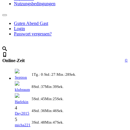
Nutzungsbedingungen
Guten Abend Gast
Login
Passwort vergessen?
Online-Zeit
©
1Tg.: 0:Std.:27:Min.:28Sek.
Septron
8Std.:37Min:39Sek.
klubraum
5Std.:45Min:25Sek.
Harlekin
4
4Std.:36Min:46Sek.
Day2015
5
3Std.:48Min:47Sek.
micha221