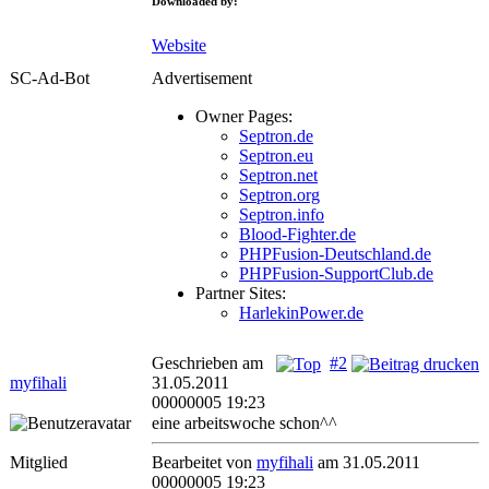
Downloaded by:
Website
SC-Ad-Bot
Advertisement
Owner Pages:
Septron.de
Septron.eu
Septron.net
Septron.org
Septron.info
Blood-Fighter.de
PHPFusion-Deutschland.de
PHPFusion-SupportClub.de
Partner Sites:
HarlekinPower.de
Geschrieben am
#2
myfihali
31.05.2011
00000005 19:23
eine arbeitswoche schon^^
Mitglied
Bearbeitet von
myfihali
am 31.05.2011
00000005 19:23