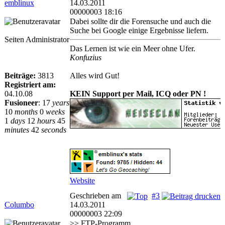
emblinux
14.03.2011
00000003 18:16
Dabei sollte dir die Forensuche und auch die
Suche bei Google einige Ergebnisse liefern.
Seiten Administrator
Das Lernen ist wie ein Meer ohne Ufer.
Konfuzius
Beiträge:
3813
Alles wird Gut!
Registriert am:
04.10.08
KEIN Support per Mail, ICQ oder PN !
Fusioneer
:
17
years
10
months
0
weeks
1
days
12
hours
45
minutes
42
seconds
Website
Geschrieben am
#3
Columbo
14.03.2011
00000003 22:09
>> FTP-Programm