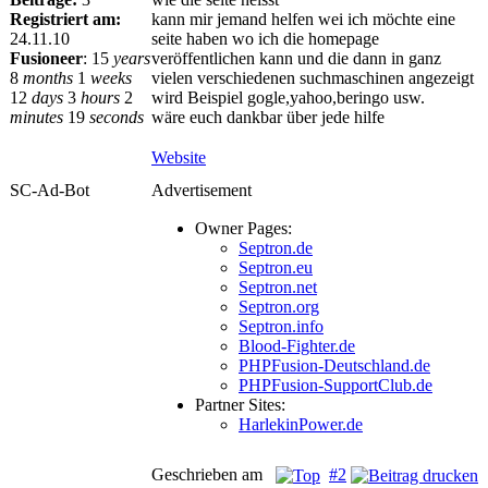
Registriert am:
kann mir jemand helfen wei ich möchte eine
24.11.10
seite haben wo ich die homepage
Fusioneer
:
15
years
veröffentlichen kann und die dann in ganz
8
months
1
weeks
vielen verschiedenen suchmaschinen angezeigt
12
days
3
hours
2
wird Beispiel gogle,yahoo,beringo usw.
minutes
19
seconds
wäre euch dankbar über jede hilfe
Website
SC-Ad-Bot
Advertisement
Owner Pages:
Septron.de
Septron.eu
Septron.net
Septron.org
Septron.info
Blood-Fighter.de
PHPFusion-Deutschland.de
PHPFusion-SupportClub.de
Partner Sites:
HarlekinPower.de
Geschrieben am
#2