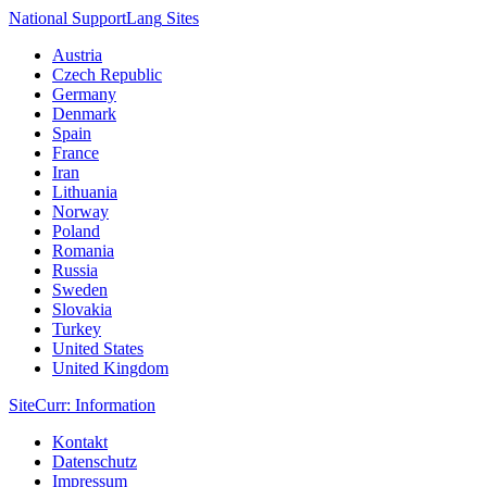
National Support
Lang
Sites
Austria
Czech Republic
Germany
Denmark
Spain
France
Iran
Lithuania
Norway
Poland
Romania
Russia
Sweden
Slovakia
Turkey
United States
United Kingdom
Site
Curr
: Information
Kontakt
Datenschutz
Impressum