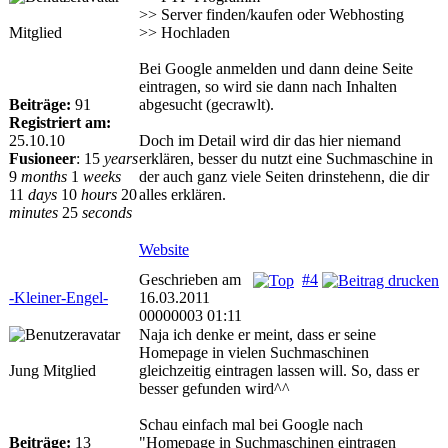
>> Server finden/kaufen oder Webhosting
Mitglied
>> Hochladen
Bei Google anmelden und dann deine Seite
eintragen, so wird sie dann nach Inhalten
Beiträge:
91
abgesucht (gecrawlt).
Registriert am:
25.10.10
Doch im Detail wird dir das hier niemand
Fusioneer
:
15
years
erklären, besser du nutzt eine Suchmaschine in
9
months
1
weeks
der auch ganz viele Seiten drinstehenn, die dir
11
days
10
hours
20
alles erklären.
minutes
25
seconds
Website
Geschrieben am
#4
-Kleiner-Engel-
16.03.2011
00000003 01:11
Naja ich denke er meint, dass er seine
Homepage in vielen Suchmaschinen
Jung Mitglied
gleichzeitig eintragen lassen will. So, dass er
besser gefunden wird^^
Schau einfach mal bei Google nach
Beiträge:
13
"Homepage in Suchmaschinen eintragen