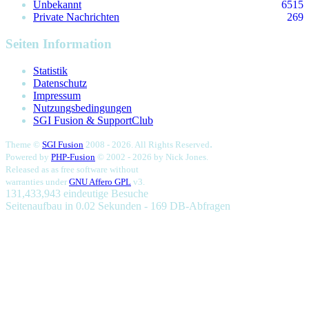
Unbekannt
6515
Private Nachrichten
269
Seiten Information
Statistik
Datenschutz
Impressum
Nutzungsbedingungen
SGI Fusion & SupportClub
.
Theme ©
SGI Fusion
2008 - 2026. All Rights Reserved
Powered by
PHP-Fusion
© 2002 - 2026 by
Nick Jones.
Released as as free software without
warranties under
GNU Affero GPL
v3.
131,433,943 eindeutige Besuche
Seitenaufbau in 0.02 Sekunden - 169 DB-Abfragen