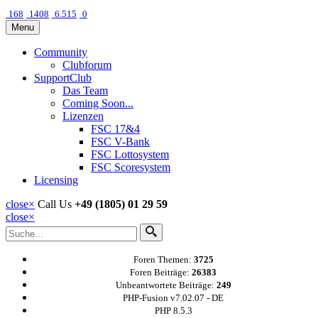
168
1408
6.515
0
Menu
Community
Clubforum
SupportClub
Das Team
Coming Soon...
Lizenzen
FSC 17&4
FSC V-Bank
FSC Lottosystem
FSC Scoresystem
Licensing
close
×
Call Us
+49 (1805) 01 29 59
close
×
Foren Themen:
3725
Foren Beiträge:
26383
Unbeantwortete Beiträge:
249
PHP-Fusion v7.02.07 - DE
PHP 8.5.3