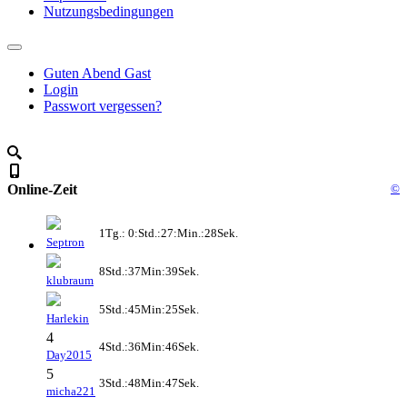
Nutzungsbedingungen
Guten Abend Gast
Login
Passwort vergessen?
Online-Zeit
©
1Tg.: 0:Std.:27:Min.:28Sek.
Septron
8Std.:37Min:39Sek.
klubraum
5Std.:45Min:25Sek.
Harlekin
4
4Std.:36Min:46Sek.
Day2015
5
3Std.:48Min:47Sek.
micha221