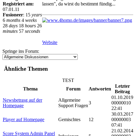
Registriert am:
lassen", da wirst du bestimmt fündig...
07.01.11
Fusioneer
:
15
years
6
months
4
weeks
28
days
18
hours
26
minutes
57
seconds
Website
Springe ins Forum:
Ähnliche Themen
TEST
Letzter
Thema
Forum
Antworten
Beitrag
01.10.2019
Newsbetrasg auf der
Allgemeine
3
00000010
Homepage
Support Fragen
22:41
30.03.2017
Player auf Homepage
Gemischtes
12
00000003
07:41
21.02.2014
Score System Admin Panel