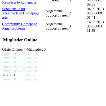
Infusionen
5
00000002
Redirects to homepage
09:58
Schnittstelle für
04.09.2013
Allgemeine
Verschiedene Homepage
2
00000009
Support Fragen
arten
01:41
14.03.2013
Community Homepage
Allgemeine
3
00000003
Panel probleme
Support Fragen
11:48
Mitglieder Online
Gäste Online: 7 Mitglieder: 0
SupportClub
Besucher
SupportClub
Besucher
SupportClub
Besucher
SupportClub
Besucher
SupportClub
Besucher
ROBOT
(GOOGLE)
SupportClub
Besucher