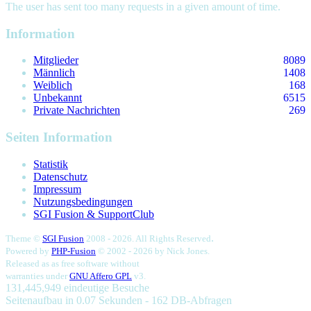
The user has sent too many requests in a given amount of time.
Information
Mitglieder
8089
Männlich
1408
Weiblich
168
Unbekannt
6515
Private Nachrichten
269
Seiten Information
Statistik
Datenschutz
Impressum
Nutzungsbedingungen
SGI Fusion & SupportClub
.
Theme ©
SGI Fusion
2008 - 2026. All Rights Reserved
Powered by
PHP-Fusion
© 2002 - 2026 by
Nick Jones.
Released as as free software without
warranties under
GNU Affero GPL
v3.
131,445,949 eindeutige Besuche
Seitenaufbau in 0.07 Sekunden - 162 DB-Abfragen