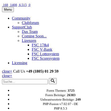
168
1408
6.515
0
Menu
Community
Clubforum
SupportClub
Das Team
Coming Soon...
Lizenzen
FSC 17&4
FSC V-Bank
FSC Lottosystem
FSC Scoresystem
Licensing
close
×
Call Us
+49 (1805) 01 29 59
close
×
Foren Themen:
3725
Foren Beiträge:
26383
Unbeantwortete Beiträge:
249
PHP-Fusion v7.02.07 - DE
PHP 8.5.3