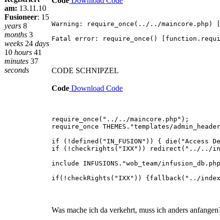
Code
Download Code
am:
13.11.10
Fusioneer
:
15
Warning: require_once(../../maincore.php) 
years
8
months
3
Fatal error: require_once() [function.requ
weeks
24
days
10
hours
41
minutes
37
seconds
CODE SCHNIPZEL
Code
Download Code
require_once("../../maincore.php");
require_once THEMES."templates/admin_heade
if (!defined("IN_FUSION")) { die("Access D
if (!checkrights("IXX")) redirect("../../i
include INFUSIONS."wob_team/infusion_db.ph
if(!checkRights("IXX")) {fallback("../inde
Was mache ich da verkehrt, muss ich anders anfangen