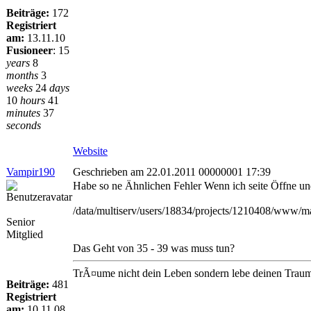
Beiträge:
172
Registriert
am:
13.11.10
Fusioneer
:
15
years
8
months
3
weeks
24
days
10
hours
41
minutes
37
seconds
Website
Vampir190
Geschrieben am 22.01.2011 00000001 17:39
Habe so ne Ähnlichen Fehler Wenn ich seite Öffne u
/data/multiserv/users/18834/projects/1210408/www/ma
Senior
Mitglied
Das Geht von 35 - 39 was muss tun?
TrÃ¤ume nicht dein Leben sondern lebe deinen Traum,e
Beiträge:
481
Registriert
am:
10.11.08