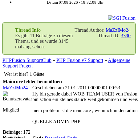
Datum 07.08.2026 -
18:32:09
Uhr
Thread Info
Thread Author:
MaZzIMo24
Es gibt 11 Beiträge zu diesem
Thread ID:
3390
Thema, und es wurde 3145
mal angesehen.
PHPFusion-SupportClub
»
PHP-Fusion v7 Support
»
Allgemeine
Support Fragen
Wer ist hier? 1 Gäste
Maincore fehler beim öffnen
MaZzIMo24
Geschrieben am 21.01.2011 00000001 00:53
Hy bin gerade dabei WOB TEAM USER von Fusion v6
bin schon ein kleines stäück weit gekommen und weiss 
Mitglied
mein problem ist die maincore , wenn ich in den admi
QUELLE ADMIN PHP
Beiträge:
172
Registriert