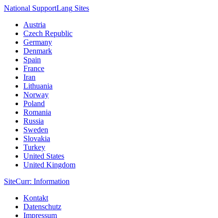
National Support
Lang
Sites
Austria
Czech Republic
Germany
Denmark
Spain
France
Iran
Lithuania
Norway
Poland
Romania
Russia
Sweden
Slovakia
Turkey
United States
United Kingdom
Site
Curr
: Information
Kontakt
Datenschutz
Impressum