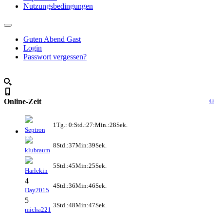
Nutzungsbedingungen
Guten Abend Gast
Login
Passwort vergessen?
Online-Zeit
©
1Tg.: 0:Std.:27:Min.:28Sek.
Septron
8Std.:37Min:39Sek.
klubraum
5Std.:45Min:25Sek.
Harlekin
4
4Std.:36Min:46Sek.
Day2015
5
3Std.:48Min:47Sek.
micha221