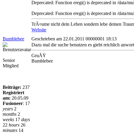
Deprecated: Function eregi() is deprecated in /data/
Deprecated: Function eregi() is deprecated in /data/
TrÃ¤ume nicht dein Leben sondern lebe deinen Traum,e
Website
Bumblebee
Geschrieben am 22.01.2011 00000001 18:13
Dazu mal die suche benutzen es giebt reichlich anworte
GruÃŸ
Senior
Bumblebee
Mitglied
Beiträge:
237
Registriert
am:
20.05.09
Fusioneer
:
17
years
2
months
2
weeks
17
days
22
hours
26
minutes
14