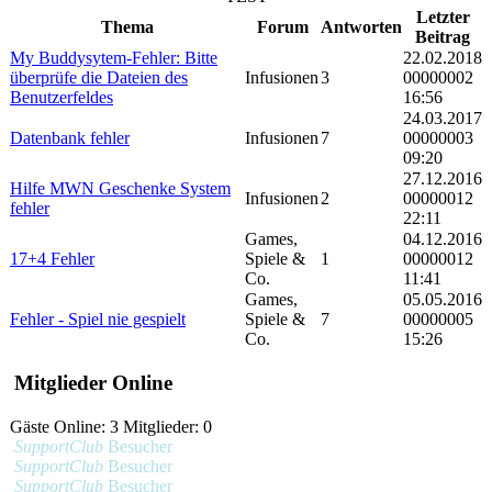
Letzter
Thema
Forum
Antworten
Beitrag
My Buddysytem-Fehler: Bitte
22.02.2018
überprüfe die Dateien des
Infusionen
3
00000002
Benutzerfeldes
16:56
24.03.2017
Datenbank fehler
Infusionen
7
00000003
09:20
27.12.2016
Hilfe MWN Geschenke System
Infusionen
2
00000012
fehler
22:11
Games,
04.12.2016
17+4 Fehler
Spiele &
1
00000012
Co.
11:41
Games,
05.05.2016
Fehler - Spiel nie gespielt
Spiele &
7
00000005
Co.
15:26
Mitglieder Online
Gäste Online: 3 Mitglieder: 0
SupportClub
Besucher
SupportClub
Besucher
SupportClub
Besucher