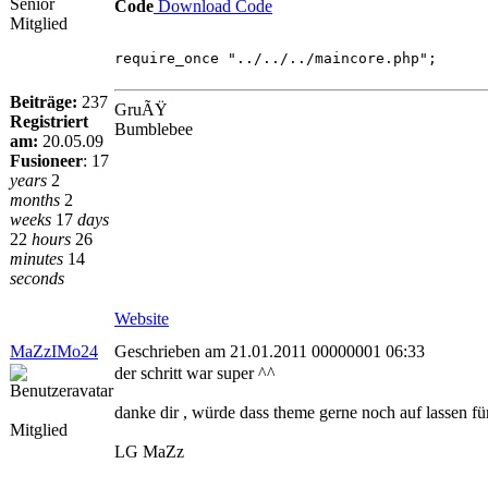
Senior
Code
Download Code
Mitglied
require_once "../../../maincore.php";
Beiträge:
237
GruÃŸ
Registriert
Bumblebee
am:
20.05.09
Fusioneer
:
17
years
2
months
2
weeks
17
days
22
hours
26
minutes
14
seconds
Website
MaZzIMo24
Geschrieben am 21.01.2011 00000001 06:33
der schritt war super ^^
danke dir , würde dass theme gerne noch auf lassen für
Mitglied
LG MaZz