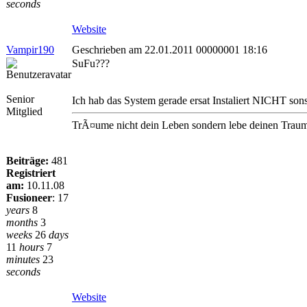
seconds
Website
Vampir190
Geschrieben am 22.01.2011 00000001 18:16
SuFu???
Senior
Ich hab das System gerade ersat Instaliert NICHT sons
Mitglied
TrÃ¤ume nicht dein Leben sondern lebe deinen Traum,e
Beiträge:
481
Registriert
am:
10.11.08
Fusioneer
:
17
years
8
months
3
weeks
26
days
11
hours
7
minutes
23
seconds
Website