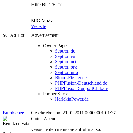
Hilfe BITTE :*(
MfG MaZz
Website
SC-Ad-Bot
Advertisement
Owner Pages:
Septron.de
Septron.eu
Septron.net
Septron.org
Septron.info
Blood-Fighter.de
PHPFusion-Deutschland.de
PHPFusion-SupportClub.de
Partner Sites:
HarlekinPower.de
Bumblebee
Geschrieben am 21.01.2011 00000001 01:37
Guten Abend,
versuche den maincore aufruf mal so: