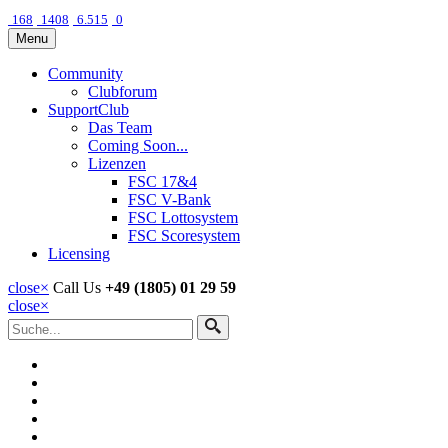
168
1408
6.515
0
Menu
Community
Clubforum
SupportClub
Das Team
Coming Soon...
Lizenzen
FSC 17&4
FSC V-Bank
FSC Lottosystem
FSC Scoresystem
Licensing
close
×
Call Us
+49 (1805) 01 29 59
close
×