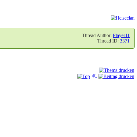
Thread Author:
Player11
Thread ID:
3371
#1