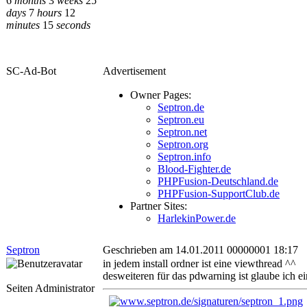
6
months
3
weeks
25
days
7
hours
12
minutes
15
seconds
SC-Ad-Bot
Advertisement
Owner Pages:
Septron.de
Septron.eu
Septron.net
Septron.org
Septron.info
Blood-Fighter.de
PHPFusion-Deutschland.de
PHPFusion-SupportClub.de
Partner Sites:
HarlekinPower.de
Septron
Geschrieben am 14.01.2011 00000001 18:17
in jedem install ordner ist eine viewthread ^^
desweiteren für das pdwarning ist glaube ich e
Seiten Administrator