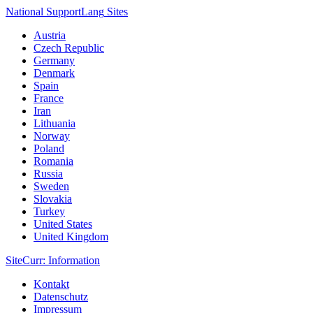
National Support
Lang
Sites
Austria
Czech Republic
Germany
Denmark
Spain
France
Iran
Lithuania
Norway
Poland
Romania
Russia
Sweden
Slovakia
Turkey
United States
United Kingdom
Site
Curr
: Information
Kontakt
Datenschutz
Impressum