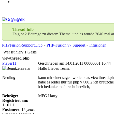
Thread Info
Es gibt 2 Beiträge zu diesem Thema, und es wurde 2040 mal a
PHPFusion-SupportClub
»
PHP-Fusion v7 Support
»
Infusionen
Wer ist hier? 1 Gäste
viewthread.php
Player11
Geschrieben am 14.01.2011 00000001 16:44
Hallo Liebes Team,
Neuling
kann mir einer sagen wo ich das viewthread.p
habe es leider nur für php v7.00.2 ich brauzch
ich bedanke mich recht herzlich,
Beiträge:
1
MFG Harry
Registriert am:
11.01.11
Fusioneer
:
15
years