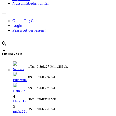
Nutzungsbedingungen
Guten Tag Gast
Login
Passwort vergessen?
Online-Zeit
1Tg.: 0:Std.:27:Min.:28Sek.
Septron
8Std.:37Min:39Sek.
klubraum
5Std.:45Min:25Sek.
Harlekin
4
4Std.:36Min:46Sek.
Day2015
5
3Std.:48Min:47Sek.
micha221