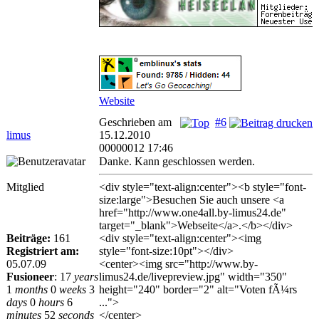
Website
Geschrieben am
#6
limus
15.12.2010
00000012 17:46
Danke. Kann geschlossen werden.
Mitglied
<div style="text-align:center"><b style="font-
size:large">Besuchen Sie auch unsere <a
href="http://www.one4all.by-limus24.de"
target="_blank">Webseite</a>.</b></div>
Beiträge:
161
<div style="text-align:center"><img
Registriert am:
style="font-size:10pt"></div>
05.07.09
<center><img src="http://www.by-
Fusioneer
:
17
years
limus24.de/livepreview.jpg" width="350"
1
months
0
weeks
3
height="240" border="2" alt="Voten fÃ¼rs
days
0
hours
6
...">
minutes
52
seconds
</center>