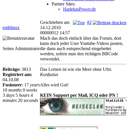
Partner Sites:
HarlekinPower.de
Geschrieben am
#2
emblinux
14.12.2010
00000012 14:57
Mach das doch einfach über das Forum, dort
kann doch jeder User Youtube-Videos posten,
Seiten Administrator
die dann auch entsprechend eingebettet
werden, sofern man den richtigen BBCode
verwendet.
Beiträge:
3813
Das Lernen ist wie ein Meer ohne Ufer.
Registriert am:
Konfuzius
04.10.08
Fusioneer
:
17
years
Alles wird Gut!
10
months
0
weeks
3
days
5
hours
4
KEIN Support per Mail, ICQ oder PN !
minutes
20
seconds