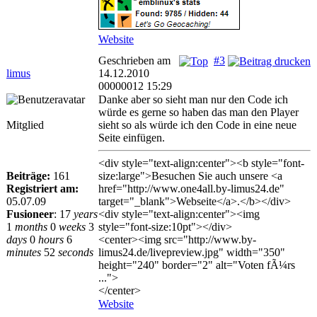
Website
Geschrieben am
#3
limus
14.12.2010
00000012 15:29
Danke aber so sieht man nur den Code ich
würde es gerne so haben das man den Player
Mitglied
sieht so als würde ich den Code in eine neue
Seite einfügen.
<div style="text-align:center"><b style="font-
Beiträge:
161
size:large">Besuchen Sie auch unsere <a
Registriert am:
href="http://www.one4all.by-limus24.de"
05.07.09
target="_blank">Webseite</a>.</b></div>
Fusioneer
:
17
years
<div style="text-align:center"><img
1
months
0
weeks
3
style="font-size:10pt"></div>
days
0
hours
6
<center><img src="http://www.by-
minutes
52
seconds
limus24.de/livepreview.jpg" width="350"
height="240" border="2" alt="Voten fÃ¼rs
...">
</center>
Website