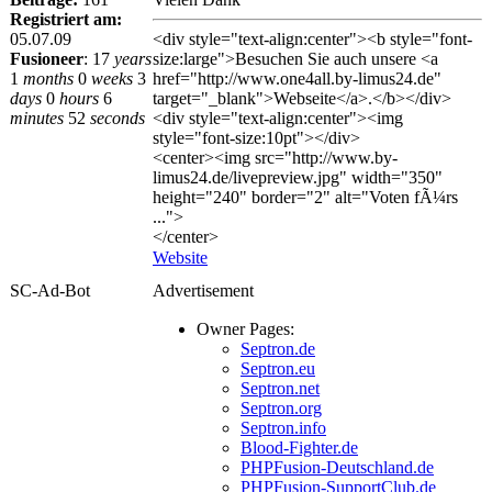
Registriert am:
05.07.09
<div style="text-align:center"><b style="font-
Fusioneer
:
17
years
size:large">Besuchen Sie auch unsere <a
1
months
0
weeks
3
href="http://www.one4all.by-limus24.de"
days
0
hours
6
target="_blank">Webseite</a>.</b></div>
minutes
52
seconds
<div style="text-align:center"><img
style="font-size:10pt"></div>
<center><img src="http://www.by-
limus24.de/livepreview.jpg" width="350"
height="240" border="2" alt="Voten fÃ¼rs
...">
</center>
Website
SC-Ad-Bot
Advertisement
Owner Pages:
Septron.de
Septron.eu
Septron.net
Septron.org
Septron.info
Blood-Fighter.de
PHPFusion-Deutschland.de
PHPFusion-SupportClub.de