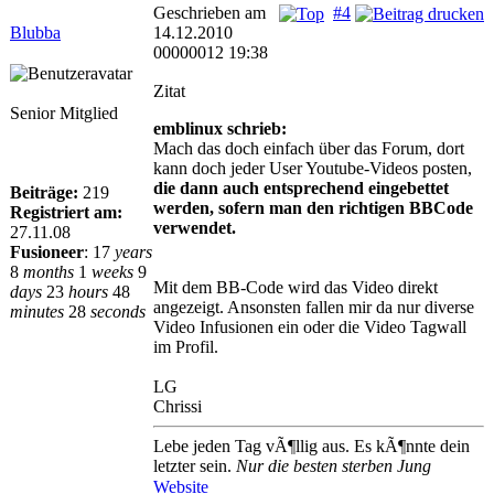
Geschrieben am
#4
Blubba
14.12.2010
00000012 19:38
Zitat
Senior Mitglied
emblinux schrieb:
Mach das doch einfach über das Forum, dort
kann doch jeder User Youtube-Videos posten,
die dann auch entsprechend eingebettet
Beiträge:
219
werden, sofern man den richtigen BBCode
Registriert am:
verwendet.
27.11.08
Fusioneer
:
17
years
8
months
1
weeks
9
Mit dem BB-Code wird das Video direkt
days
23
hours
48
angezeigt. Ansonsten fallen mir da nur diverse
minutes
28
seconds
Video Infusionen ein oder die Video Tagwall
im Profil.
LG
Chrissi
Lebe jeden Tag vÃ¶llig aus. Es kÃ¶nnte dein
letzter sein.
Nur die besten sterben Jung
Website