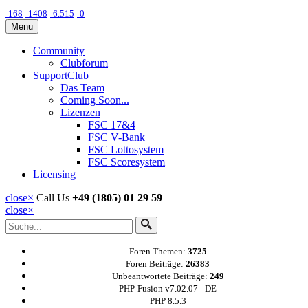
168
1408
6.515
0
Menu
Community
Clubforum
SupportClub
Das Team
Coming Soon...
Lizenzen
FSC 17&4
FSC V-Bank
FSC Lottosystem
FSC Scoresystem
Licensing
close
×
Call Us
+49 (1805) 01 29 59
close
×
Foren Themen:
3725
Foren Beiträge:
26383
Unbeantwortete Beiträge:
249
PHP-Fusion v7.02.07 - DE
PHP 8.5.3