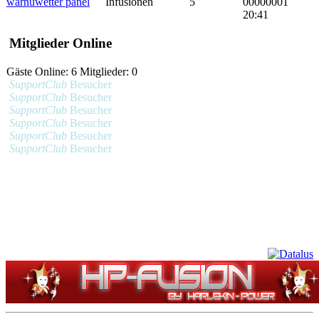
warnuwetter panel
Infusionen
5
00000001
20:41
Mitglieder Online
Gäste Online: 6 Mitglieder: 0
SupportClub
Besucher
SupportClub
Besucher
SupportClub
Besucher
SupportClub
Besucher
SupportClub
Besucher
SupportClub
Besucher