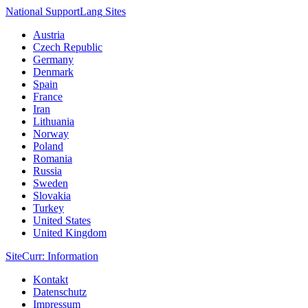
National Support
Lang
Sites
Austria
Czech Republic
Germany
Denmark
Spain
France
Iran
Lithuania
Norway
Poland
Romania
Russia
Sweden
Slovakia
Turkey
United States
United Kingdom
Site
Curr
: Information
Kontakt
Datenschutz
Impressum