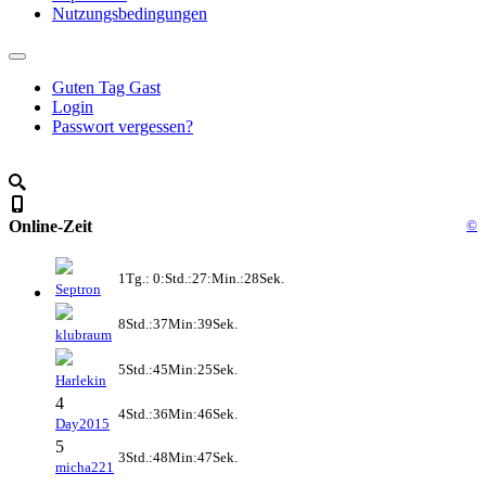
Nutzungsbedingungen
Guten Tag Gast
Login
Passwort vergessen?
Online-Zeit
©
1Tg.: 0:Std.:27:Min.:28Sek.
Septron
8Std.:37Min:39Sek.
klubraum
5Std.:45Min:25Sek.
Harlekin
4
4Std.:36Min:46Sek.
Day2015
5
3Std.:48Min:47Sek.
micha221