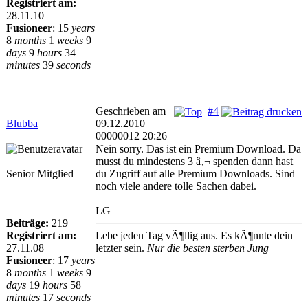
Registriert am:
28.11.10
Fusioneer
:
15
years
8
months
1
weeks
9
days
9
hours
34
minutes
39
seconds
Geschrieben am
#4
Blubba
09.12.2010
00000012 20:26
Nein sorry. Das ist ein Premium Download. Da
musst du mindestens 3 â‚¬ spenden dann hast
Senior Mitglied
du Zugriff auf alle Premium Downloads. Sind
noch viele andere tolle Sachen dabei.
LG
Beiträge:
219
Registriert am:
Lebe jeden Tag vÃ¶llig aus. Es kÃ¶nnte dein
27.11.08
letzter sein.
Nur die besten sterben Jung
Fusioneer
:
17
years
8
months
1
weeks
9
days
19
hours
58
minutes
17
seconds