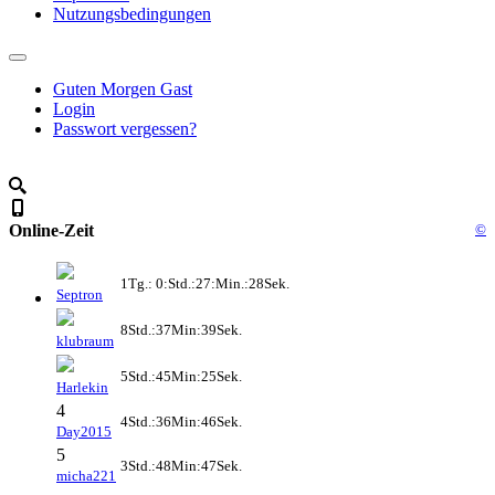
Nutzungsbedingungen
Guten Morgen Gast
Login
Passwort vergessen?
Online-Zeit
©
1Tg.: 0:Std.:27:Min.:28Sek.
Septron
8Std.:37Min:39Sek.
klubraum
5Std.:45Min:25Sek.
Harlekin
4
4Std.:36Min:46Sek.
Day2015
5
3Std.:48Min:47Sek.
micha221