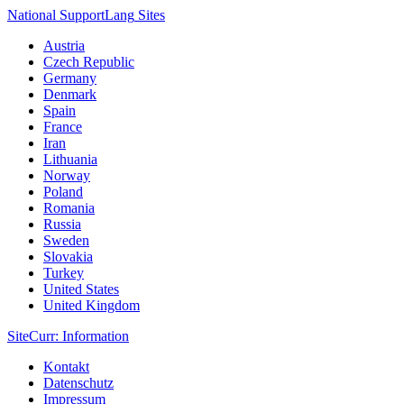
National Support
Lang
Sites
Austria
Czech Republic
Germany
Denmark
Spain
France
Iran
Lithuania
Norway
Poland
Romania
Russia
Sweden
Slovakia
Turkey
United States
United Kingdom
Site
Curr
: Information
Kontakt
Datenschutz
Impressum