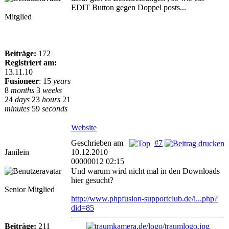
EDIT Button gegen Doppel posts...
Mitglied
Beiträge:
172
Registriert am:
13.11.10
Fusioneer
:
15
years
8
months
3
weeks
24
days
23
hours
21
minutes
59
seconds
Website
Geschrieben am
#7
Janilein
10.12.2010
00000012 02:15
Und warum wird nicht mal in den Downloads
hier gesucht?
Senior Mitglied
http://www.phpfusion-supportclub.de/i...php?
did=85
Beiträge:
211