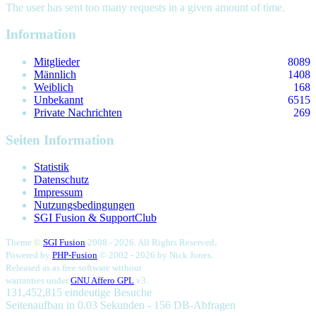
The user has sent too many requests in a given amount of time.
Information
Mitglieder
8089
Männlich
1408
Weiblich
168
Unbekannt
6515
Private Nachrichten
269
Seiten Information
Statistik
Datenschutz
Impressum
Nutzungsbedingungen
SGI Fusion & SupportClub
.
Theme ©
SGI Fusion
2008 - 2026. All Rights Reserved
Powered by
PHP-Fusion
© 2002 - 2026 by
Nick Jones.
Released as as free software without
warranties under
GNU Affero GPL
v3.
131,452,815 eindeutige Besuche
Seitenaufbau in 0.03 Sekunden - 156 DB-Abfragen