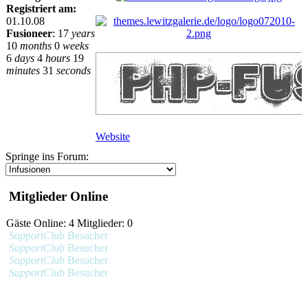
Registriert am:
01.10.08
Fusioneer
:
17
years
10
months
0
weeks
6
days
4
hours
19
minutes
31
seconds
Website
Springe ins Forum:
Mitglieder Online
Gäste Online: 4 Mitglieder: 0
SupportClub
Besucher
SupportClub
Besucher
SupportClub
Besucher
SupportClub
Besucher