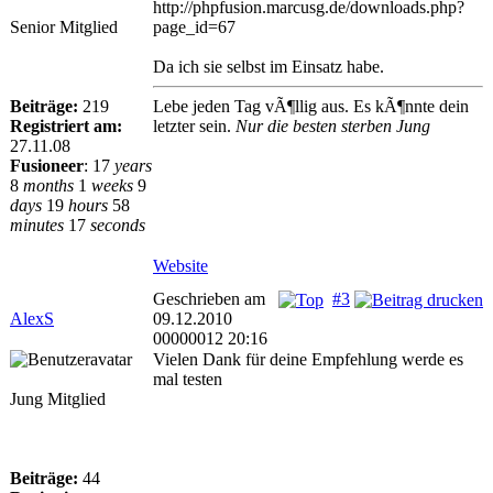
http://phpfusion.marcusg.de/downloads.php?
Senior Mitglied
page_id=67
Da ich sie selbst im Einsatz habe.
Beiträge:
219
Lebe jeden Tag vÃ¶llig aus. Es kÃ¶nnte dein
Registriert am:
letzter sein.
Nur die besten sterben Jung
27.11.08
Fusioneer
:
17
years
8
months
1
weeks
9
days
19
hours
58
minutes
17
seconds
Website
Geschrieben am
#3
AlexS
09.12.2010
00000012 20:16
Vielen Dank für deine Empfehlung werde es
mal testen
Jung Mitglied
Beiträge:
44