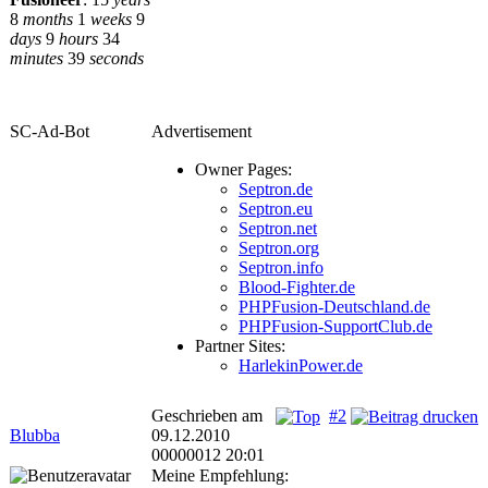
8
months
1
weeks
9
days
9
hours
34
minutes
39
seconds
SC-Ad-Bot
Advertisement
Owner Pages:
Septron.de
Septron.eu
Septron.net
Septron.org
Septron.info
Blood-Fighter.de
PHPFusion-Deutschland.de
PHPFusion-SupportClub.de
Partner Sites:
HarlekinPower.de
Geschrieben am
#2
Blubba
09.12.2010
00000012 20:01
Meine Empfehlung: