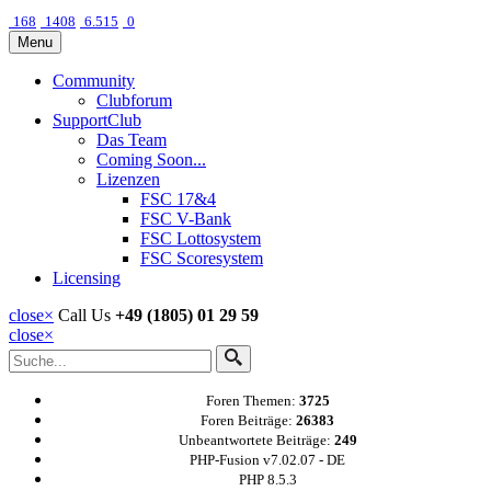
168
1408
6.515
0
Menu
Community
Clubforum
SupportClub
Das Team
Coming Soon...
Lizenzen
FSC 17&4
FSC V-Bank
FSC Lottosystem
FSC Scoresystem
Licensing
close
×
Call Us
+49 (1805) 01 29 59
close
×
Foren Themen:
3725
Foren Beiträge:
26383
Unbeantwortete Beiträge:
249
PHP-Fusion v7.02.07 - DE
PHP 8.5.3