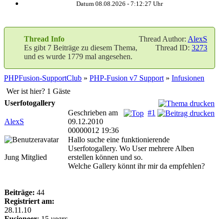
Datum 08.08.2026 -
7:12:27
Uhr
Thread Info
Thread Author:
AlexS
Es gibt 7 Beiträge zu diesem Thema,
Thread ID:
3273
und es wurde 1779 mal angesehen.
PHPFusion-SupportClub
»
PHP-Fusion v7 Support
»
Infusionen
Wer ist hier? 1 Gäste
Userfotogallery
Geschrieben am
#1
AlexS
09.12.2010
00000012 19:36
Hallo suche eine funktionierende
Userfotogallery. Wo User mehrere Alben
Jung Mitglied
erstellen können und so.
Welche Gallery könnt ihr mir da empfehlen?
Beiträge:
44
Registriert am:
28.11.10
Fusioneer
:
15
years