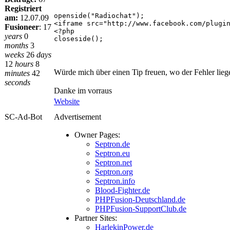
Registriert
openside("Radiochat");
am:
12.07.09
<iframe src="http://www.facebook.com/plugi
Fusioneer
:
17
<?php
years
0
closeside();
months
3
weeks
26
days
12
hours
8
Würde mich über einen Tip freuen, wo der Fehler lie
minutes
42
seconds
Danke im vorraus
Website
SC-Ad-Bot
Advertisement
Owner Pages:
Septron.de
Septron.eu
Septron.net
Septron.org
Septron.info
Blood-Fighter.de
PHPFusion-Deutschland.de
PHPFusion-SupportClub.de
Partner Sites:
HarlekinPower.de