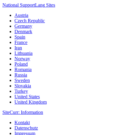
National Support
Lang
Sites
Austria
Czech Republic
Germany
Denmark
Spain
France
Iran
Lithuania
Norway
Poland
Romania
Russia
Sweden
Slovakia
Turkey
United States
United Kingdom
Site
Curr
: Information
Kontakt
Datenschutz
Impressum