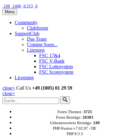
168
1408
6.515
0
Menu
Community
Clubforum
SupportClub
Das Team
Coming Soon...
Lizenzen
FSC 17&4
FSC V-Bank
FSC Lottosystem
FSC Scoresystem
Licensing
close
×
Call Us
+49 (1805) 01 29 59
close
×
Foren Themen:
3725
Foren Beiträge:
26383
Unbeantwortete Beiträge:
249
PHP-Fusion v7.02.07 - DE
PHP 8.5.3