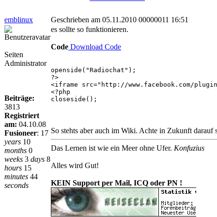
emblinux
Geschrieben am 05.11.2010 00000011 16:51
es sollte so funktionieren.
Code
Download Code
Seiten
Administrator
openside("Radiochat");
?>
<iframe src="http://www.facebook.com/plugi
<?php
Beiträge:
closeside();
3813
Registriert
am:
04.10.08
So stehts aber auch im Wiki. Achte in Zukunft darauf
Fusioneer
:
17
years
10
Das Lernen ist wie ein Meer ohne Ufer.
Konfuzius
months
0
weeks
3
days
8
Alles wird Gut!
hours
15
minutes
44
KEIN Support per Mail, ICQ oder PN !
seconds