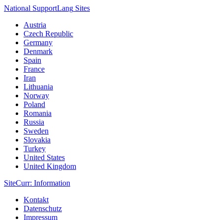
National Support
Lang
Sites
Austria
Czech Republic
Germany
Denmark
Spain
France
Iran
Lithuania
Norway
Poland
Romania
Russia
Sweden
Slovakia
Turkey
United States
United Kingdom
Site
Curr
: Information
Kontakt
Datenschutz
Impressum