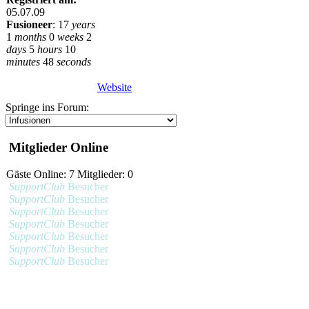
05.07.09
Fusioneer
:
17
years
1
months
0
weeks
2
days
5
hours
10
minutes
48
seconds
Website
Springe ins Forum:
Mitglieder Online
Gäste Online: 7 Mitglieder: 0
SupportClub
Besucher
SupportClub
Besucher
SupportClub
Besucher
SupportClub
Besucher
SupportClub
Besucher
SupportClub
Besucher
SupportClub
Besucher