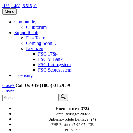
168
1408
6.515
0
Menu
Community
Clubforum
SupportClub
Das Team
Coming Soon...
Lizenzen
FSC 17&4
FSC V-Bank
FSC Lottosystem
FSC Scoresystem
Licensing
close
×
Call Us
+49 (1805) 01 29 59
close
×
Foren Themen:
3725
Foren Beiträge:
26383
Unbeantwortete Beiträge:
249
PHP-Fusion v7.02.07 - DE
PHP 8.5.3