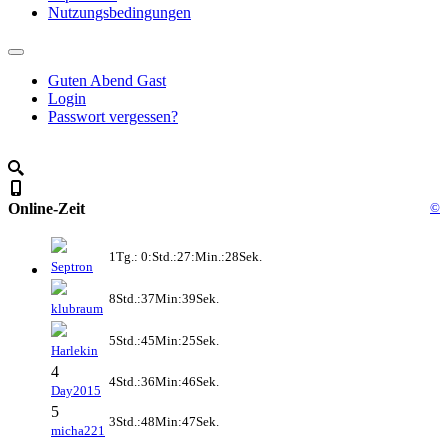
Nutzungsbedingungen
Guten Abend Gast
Login
Passwort vergessen?
Online-Zeit
©
1Tg.: 0:Std.:27:Min.:28Sek.
Septron
8Std.:37Min:39Sek.
klubraum
5Std.:45Min:25Sek.
Harlekin
4
4Std.:36Min:46Sek.
Day2015
5
3Std.:48Min:47Sek.
micha221