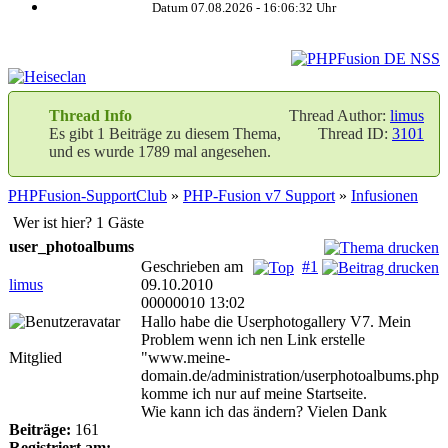
Datum 07.08.2026 -
16:06:32
Uhr
Thread Info
Thread Author:
limus
Es gibt 1 Beiträge zu diesem Thema,
Thread ID:
3101
und es wurde 1789 mal angesehen.
PHPFusion-SupportClub
»
PHP-Fusion v7 Support
»
Infusionen
Wer ist hier? 1 Gäste
user_photoalbums
Geschrieben am
#1
limus
09.10.2010
00000010 13:02
Hallo habe die Userphotogallery V7. Mein
Problem wenn ich nen Link erstelle
Mitglied
"www.meine-
domain.de/administration/userphotoalbums.php
komme ich nur auf meine Startseite.
Wie kann ich das ändern? Vielen Dank
Beiträge:
161
Registriert am: