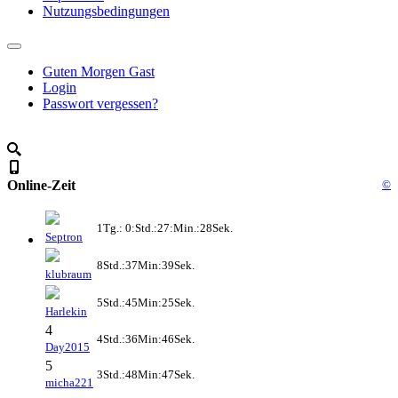
Nutzungsbedingungen
Guten Morgen Gast
Login
Passwort vergessen?
Online-Zeit
©
1Tg.: 0:Std.:27:Min.:28Sek.
Septron
8Std.:37Min:39Sek.
klubraum
5Std.:45Min:25Sek.
Harlekin
4
4Std.:36Min:46Sek.
Day2015
5
3Std.:48Min:47Sek.
micha221