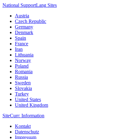
National Support
Lang
Sites
Austria
Czech Republic
Germany
Denmark
Spain
France
Iran
Lithuania
Norway
Poland
Romania
Russia
Sweden
Slovakia
Turkey
United States
United Kingdom
Site
Curr
: Information
Kontakt
Datenschutz
Impressum