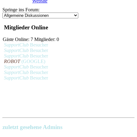
Website
Springe ins Forum:
Mitglieder Online
Gäste Online: 7 Mitglieder: 0
SupportClub
Besucher
SupportClub
Besucher
SupportClub
Besucher
ROBOT
(GOOGLE)
SupportClub
Besucher
SupportClub
Besucher
SupportClub
Besucher
zuletzt gesehene Admins