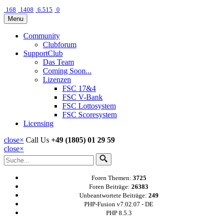
168
1408
6.515
0
Menu
Community
Clubforum
SupportClub
Das Team
Coming Soon...
Lizenzen
FSC 17&4
FSC V-Bank
FSC Lottosystem
FSC Scoresystem
Licensing
close
×
Call Us
+49 (1805) 01 29 59
close
×
Foren Themen:
3725
Foren Beiträge:
26383
Unbeantwortete Beiträge:
249
PHP-Fusion v7.02.07 - DE
PHP 8.5.3