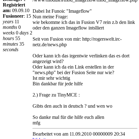
Registriert
am:
09.09.10
Dabei Ist Funoic "Imageflow"
Fusioneer
:
15
Nun meine Frage:
years
11
wie bekomme ich das in Fusion V7 rein z.b den link
months
0
oder den ganzen Imageflow intslliert
weeks
0
days
2
hours
55
Seit von Fusion von mir: http://rogerswelt.irc-
minutes
35
netz.de/news.php
seconds
Oder kann ich das irgentwie verlinken das es dort
angezeigt wird?
Oder kann ich da ein Link erstellen in der
"news.php" bei der Fusion Seite nur wie?
Ist mir sehr wichtig
Bin dankbar für jede hilfe
2.) Frage zu TinyMCE :
Gibts den auch in deutsch ? und wen wo
So danke mal für die hilfe euch allen
mfg
Bearbeitet von
am 11.09.2010 00000009 20:34