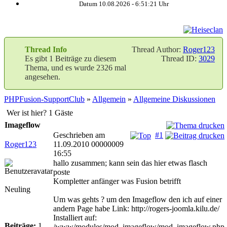
Datum 10.08.2026 -
6:51:21
Uhr
Thread Info
Thread Author:
Roger123
Es gibt 1 Beiträge zu diesem
Thread ID:
3029
Thema, und es wurde 2326 mal
angesehen.
PHPFusion-SupportClub
»
Allgemein
»
Allgemeine Diskussionen
Wer ist hier? 1 Gäste
Imageflow
Geschrieben am
#1
Roger123
11.09.2010 00000009
16:55
hallo zusammen; kann sein das hier etwas flasch
poste
Kompletter anfänger was Fusion betrifft
Neuling
Um was gehts ? um den Imageflow den ich auf einer
andern Page habe Link: http://rogers-joomla.kilu.de/
Installiert auf:
Beiträge:
1
/www/modules/mod_imageflow/mod_imageflow.php