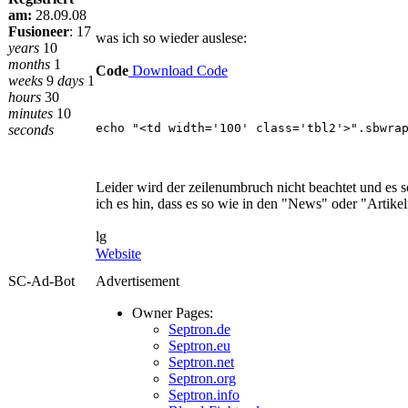
am:
28.09.08
Fusioneer
:
17
was ich so wieder auslese:
years
10
months
1
Code
Download Code
weeks
9
days
1
hours
30
minutes
10
echo "<td width='100' class='tbl2'>".sbwra
seconds
Leider wird der zeilenumbruch nicht beachtet und es s
ich es hin, dass es so wie in den "News" oder "Artikel
lg
Website
SC-Ad-Bot
Advertisement
Owner Pages:
Septron.de
Septron.eu
Septron.net
Septron.org
Septron.info