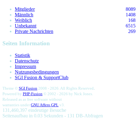
Mitglieder
8089
Männlich
1408
Weiblich
168
Unbekannt
6515
Private Nachrichten
269
Seiten Information
Statistik
Datenschutz
Impressum
Nutzungsbedingungen
SGI Fusion & SupportClub
.
Theme ©
SGI Fusion
2008 - 2026. All Rights Reserved
Powered by
PHP-Fusion
© 2002 - 2026 by
Nick Jones.
Released as as free software without
warranties under
GNU Affero GPL
v3.
131,460,397 eindeutige Besuche
Seitenaufbau in 0.03 Sekunden - 131 DB-Abfragen