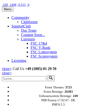
168
1408
6.515
0
Menu
Community
Clubforum
SupportClub
Das Team
Coming Soon...
Lizenzen
FSC 17&4
FSC V-Bank
FSC Lottosystem
FSC Scoresystem
Licensing
close
×
Call Us
+49 (1805) 01 29 59
close
×
Foren Themen:
3725
Foren Beiträge:
26383
Unbeantwortete Beiträge:
249
PHP-Fusion v7.02.07 - DE
PHP 8.5.3