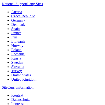
National Support
Lang
Sites
Austria
Czech Republic
Germany
Denmark
Spain
France
Iran
Lithuania
Norway
Poland
Romania
Russia
Sweden
Slovakia
Turkey
United States
United Kingdom
Site
Curr
: Information
Kontakt
Datenschutz
Impressum