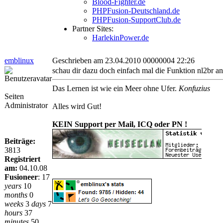
Blood-Fighter.de
PHPFusion-Deutschland.de
PHPFusion-SupportClub.de
Partner Sites:
HarlekinPower.de
emblinux
Geschrieben am 23.04.2010 00000004 22:26
schau dir dazu doch einfach mal die Funktion nl2br an
Das Lernen ist wie ein Meer ohne Ufer.
Konfuzius
Seiten
Administrator
Alles wird Gut!
KEIN Support per Mail, ICQ oder PN !
Beiträge:
3813
Registriert
am:
04.10.08
Fusioneer
:
17
years
10
months
0
weeks
3
days
7
hours
37
minutes
50