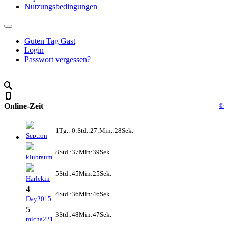
Nutzungsbedingungen
Guten Tag Gast
Login
Passwort vergessen?
Online-Zeit
©
1Tg.: 0:Std.:27:Min.:28Sek.
Septron
8Std.:37Min:39Sek.
klubraum
5Std.:45Min:25Sek.
Harlekin
4
4Std.:36Min:46Sek.
Day2015
5
3Std.:48Min:47Sek.
micha221