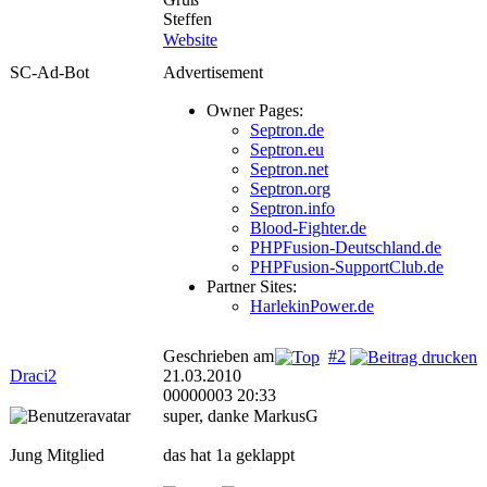
Steffen
Website
SC-Ad-Bot
Advertisement
Owner Pages:
Septron.de
Septron.eu
Septron.net
Septron.org
Septron.info
Blood-Fighter.de
PHPFusion-Deutschland.de
PHPFusion-SupportClub.de
Partner Sites:
HarlekinPower.de
Geschrieben am
#2
Draci2
21.03.2010
00000003 20:33
super, danke MarkusG
Jung Mitglied
das hat 1a geklappt