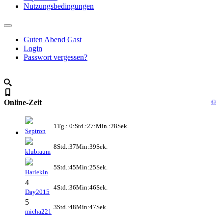
Nutzungsbedingungen
Guten Abend Gast
Login
Passwort vergessen?
Online-Zeit
©
1Tg.: 0:Std.:27:Min.:28Sek.
Septron
8Std.:37Min:39Sek.
klubraum
5Std.:45Min:25Sek.
Harlekin
4
4Std.:36Min:46Sek.
Day2015
5
3Std.:48Min:47Sek.
micha221