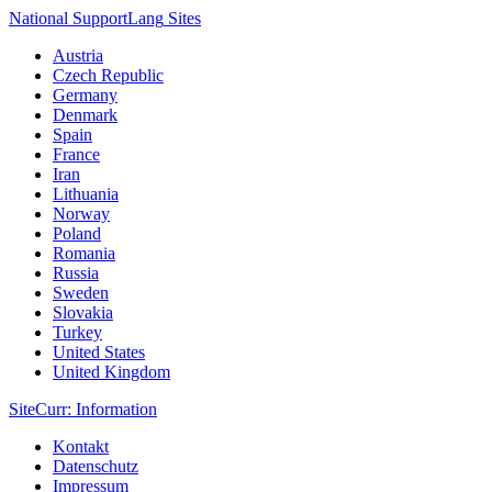
National Support
Lang
Sites
Austria
Czech Republic
Germany
Denmark
Spain
France
Iran
Lithuania
Norway
Poland
Romania
Russia
Sweden
Slovakia
Turkey
United States
United Kingdom
Site
Curr
: Information
Kontakt
Datenschutz
Impressum