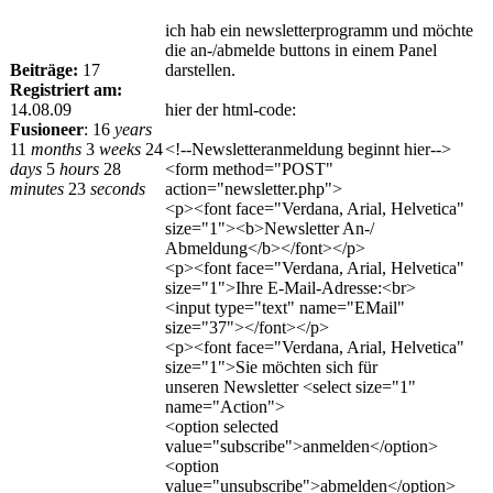
ich hab ein newsletterprogramm und möchte
die an-/abmelde buttons in einem Panel
Beiträge:
17
darstellen.
Registriert am:
14.08.09
hier der html-code:
Fusioneer
:
16
years
11
months
3
weeks
24
<!--Newsletteranmeldung beginnt hier-->
days
5
hours
28
<form method="POST"
minutes
23
seconds
action="newsletter.php">
<p><font face="Verdana, Arial, Helvetica"
size="1"><b>Newsletter An-/
Abmeldung</b></font></p>
<p><font face="Verdana, Arial, Helvetica"
size="1">Ihre E-Mail-Adresse:<br>
<input type="text" name="EMail"
size="37"></font></p>
<p><font face="Verdana, Arial, Helvetica"
size="1">Sie möchten sich für
unseren Newsletter <select size="1"
name="Action">
<option selected
value="subscribe">anmelden</option>
<option
value="unsubscribe">abmelden</option>