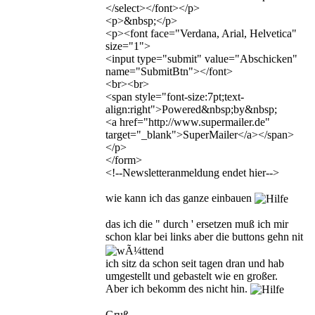
</select></font></p>
<p>&nbsp;</p>
<p><font face="Verdana, Arial, Helvetica"
size="1">
<input type="submit" value="Abschicken"
name="SubmitBtn"></font>
<br><br>
<span style="font-size:7pt;text-
align:right">Powered&nbsp;by&nbsp;
<a href="http://www.supermailer.de"
target="_blank">SuperMailer</a></span>
</p>
</form>
<!--Newsletteranmeldung endet hier-->
wie kann ich das ganze einbauen
das ich die " durch ' ersetzen muß ich mir
schon klar bei links aber die buttons gehn nit
ich sitz da schon seit tagen dran und hab
umgestellt und gebastelt wie en großer.
Aber ich bekomm des nicht hin.
Gruß