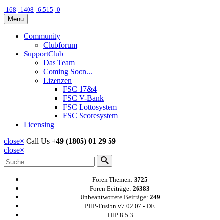
168
1408
6.515
0
Menu
Community
Clubforum
SupportClub
Das Team
Coming Soon...
Lizenzen
FSC 17&4
FSC V-Bank
FSC Lottosystem
FSC Scoresystem
Licensing
close
×
Call Us
+49 (1805) 01 29 59
close
×
Foren Themen:
3725
Foren Beiträge:
26383
Unbeantwortete Beiträge:
249
PHP-Fusion v7.02.07 - DE
PHP 8.5.3