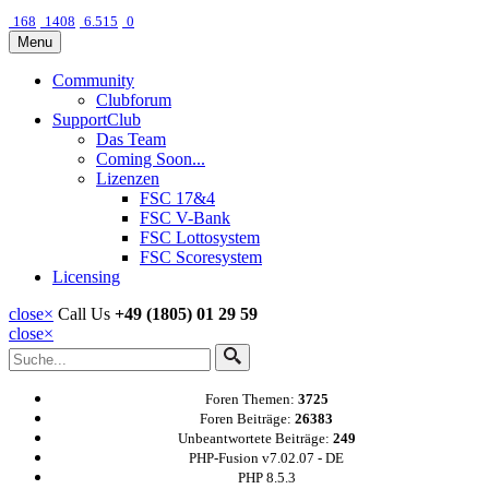
168
1408
6.515
0
Menu
Community
Clubforum
SupportClub
Das Team
Coming Soon...
Lizenzen
FSC 17&4
FSC V-Bank
FSC Lottosystem
FSC Scoresystem
Licensing
close
×
Call Us
+49 (1805) 01 29 59
close
×
Foren Themen:
3725
Foren Beiträge:
26383
Unbeantwortete Beiträge:
249
PHP-Fusion v7.02.07 - DE
PHP 8.5.3