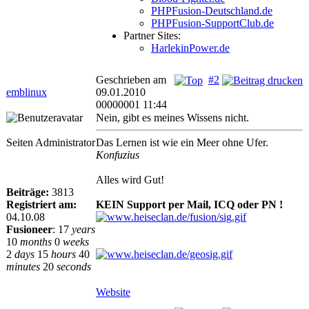
PHPFusion-Deutschland.de
PHPFusion-SupportClub.de
Partner Sites:
HarlekinPower.de
Geschrieben am
#2
emblinux
09.01.2010
00000001 11:44
Nein, gibt es meines Wissens nicht.
Seiten Administrator
Das Lernen ist wie ein Meer ohne Ufer.
Konfuzius
Alles wird Gut!
Beiträge:
3813
Registriert am:
KEIN Support per Mail, ICQ oder PN !
04.10.08
Fusioneer
:
17
years
10
months
0
weeks
2
days
15
hours
40
minutes
20
seconds
Website