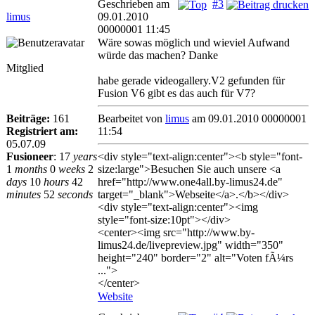
Geschrieben am
#3
limus
09.01.2010
00000001 11:45
Wäre sowas möglich und wieviel Aufwand
würde das machen? Danke
Mitglied
habe gerade videogallery.V2 gefunden für
Fusion V6 gibt es das auch für V7?
Beiträge:
161
Bearbeitet von
limus
am 09.01.2010 00000001
Registriert am:
11:54
05.07.09
Fusioneer
:
17
years
<div style="text-align:center"><b style="font-
1
months
0
weeks
2
size:large">Besuchen Sie auch unsere <a
days
10
hours
42
href="http://www.one4all.by-limus24.de"
minutes
52
seconds
target="_blank">Webseite</a>.</b></div>
<div style="text-align:center"><img
style="font-size:10pt"></div>
<center><img src="http://www.by-
limus24.de/livepreview.jpg" width="350"
height="240" border="2" alt="Voten fÃ¼rs
...">
</center>
Website