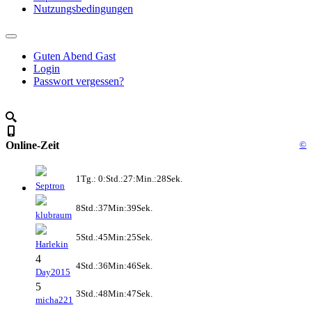
Nutzungsbedingungen
Guten Abend Gast
Login
Passwort vergessen?
Online-Zeit
©
1Tg.: 0:Std.:27:Min.:28Sek.
Septron
8Std.:37Min:39Sek.
klubraum
5Std.:45Min:25Sek.
Harlekin
4
4Std.:36Min:46Sek.
Day2015
5
3Std.:48Min:47Sek.
micha221