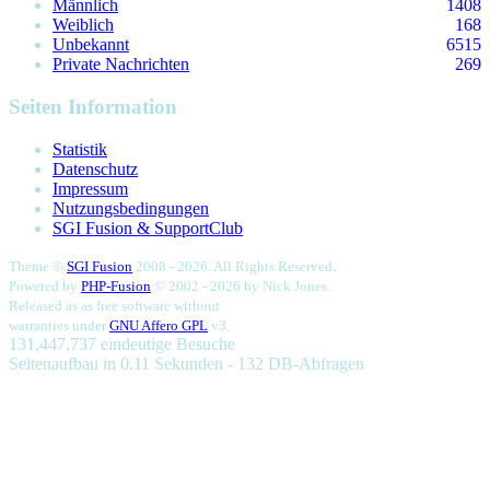
Männlich
1408
Weiblich
168
Unbekannt
6515
Private Nachrichten
269
Seiten Information
Statistik
Datenschutz
Impressum
Nutzungsbedingungen
SGI Fusion & SupportClub
.
Theme ©
SGI Fusion
2008 - 2026. All Rights Reserved
Powered by
PHP-Fusion
© 2002 - 2026 by
Nick Jones.
Released as as free software without
warranties under
GNU Affero GPL
v3.
131,447,737 eindeutige Besuche
Seitenaufbau in 0.11 Sekunden - 132 DB-Abfragen