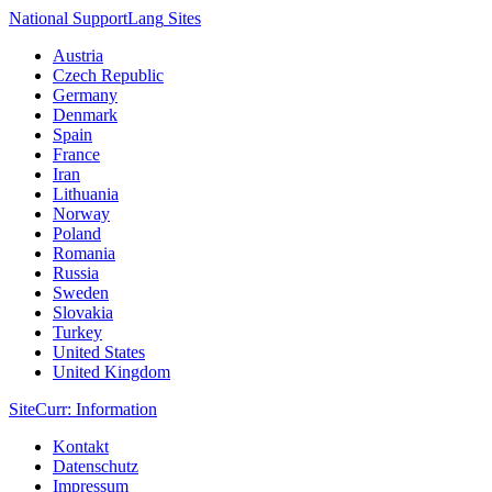
National Support
Lang
Sites
Austria
Czech Republic
Germany
Denmark
Spain
France
Iran
Lithuania
Norway
Poland
Romania
Russia
Sweden
Slovakia
Turkey
United States
United Kingdom
Site
Curr
: Information
Kontakt
Datenschutz
Impressum