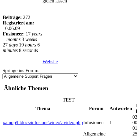
gleich lassen
Beiträge:
272
Registriert am:
10.06.09
Fusioneer
:
17
years
1
months
3
weeks
27
days
19
hours
6
minutes
8
seconds
Website
Springe ins Forum:
Ähnliche Themen
TEST
Thema
Forum
Antworten
03
xampp\htdocs\infusions\video\avideo.php
Infusionen
1
0
01
Allgemeine
25