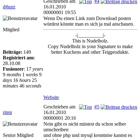
Geschrieben am
#4
djhurz
16.01.2010
00000001 19:55
Wenn Du einen Link zum Download posten
würdest könnte man es sich ja mal anschauen.
Mitglied
-|__________|-
This is Nudelholz.
Copy Nudelholz in your Signature to make
Beiträge:
149
better Kuchens and other Teigprodukte.
Registriert am:
28.10.08
Fusioneer
:
17
years
9
months
1
weeks
9
days
16
hours
25
minutes
46
seconds
Website
Geschrieben am
#5
ritmi
16.01.2010
00000001 20:16
Nein gibt es nicht müstest du schon selber
umschreiben
Senior Mitglied
und ohne php und mysql kenntnise kannst es