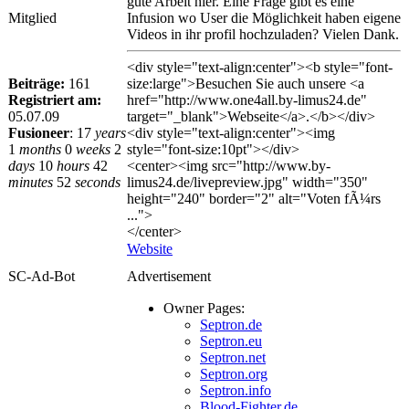
gute Arbeit hier. Eine Frage gibt es eine
Mitglied
Infusion wo User die Möglichkeit haben eigene
Videos in ihr profil hochzuladen? Vielen Dank.
<div style="text-align:center"><b style="font-
Beiträge:
161
size:large">Besuchen Sie auch unsere <a
Registriert am:
href="http://www.one4all.by-limus24.de"
05.07.09
target="_blank">Webseite</a>.</b></div>
Fusioneer
:
17
years
<div style="text-align:center"><img
1
months
0
weeks
2
style="font-size:10pt"></div>
days
10
hours
42
<center><img src="http://www.by-
minutes
52
seconds
limus24.de/livepreview.jpg" width="350"
height="240" border="2" alt="Voten fÃ¼rs
...">
</center>
Website
SC-Ad-Bot
Advertisement
Owner Pages:
Septron.de
Septron.eu
Septron.net
Septron.org
Septron.info
Blood-Fighter.de