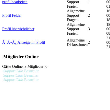
profil bearbeiten
Support
1
0
Fragen
01
Allgemeine
16
Profil Felder
Support
2
0
Fragen
18
Allgemeine
18
Profil übersichtlicher
Support
3
0
Fragen
08
31
Allgemeine
Ã¯Â»Â¿ Anzeige im Profil
2
0
Diskussionen
21
Mitglieder Online
Gäste Online: 3 Mitglieder: 0
SupportClub
Besucher
SupportClub
Besucher
SupportClub
Besucher