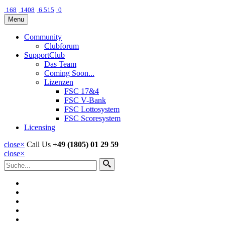
168
1408
6.515
0
Menu
Community
Clubforum
SupportClub
Das Team
Coming Soon...
Lizenzen
FSC 17&4
FSC V-Bank
FSC Lottosystem
FSC Scoresystem
Licensing
close
×
Call Us
+49 (1805) 01 29 59
close
×