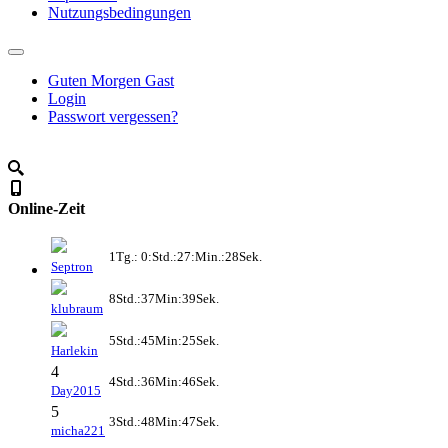
Nutzungsbedingungen
Guten Morgen Gast
Login
Passwort vergessen?
Online-Zeit
1Tg.: 0:Std.:27:Min.:28Sek.
Septron
8Std.:37Min:39Sek.
klubraum
5Std.:45Min:25Sek.
Harlekin
4
4Std.:36Min:46Sek.
Day2015
5
3Std.:48Min:47Sek.
micha221