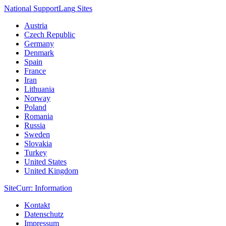
National Support
Lang
Sites
Austria
Czech Republic
Germany
Denmark
Spain
France
Iran
Lithuania
Norway
Poland
Romania
Russia
Sweden
Slovakia
Turkey
United States
United Kingdom
Site
Curr
: Information
Kontakt
Datenschutz
Impressum