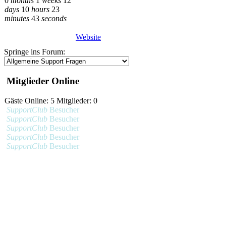
0
months
1
weeks
12
days
10
hours
23
minutes
43
seconds
Website
Springe ins Forum:
Mitglieder Online
Gäste Online: 5 Mitglieder: 0
SupportClub
Besucher
SupportClub
Besucher
SupportClub
Besucher
SupportClub
Besucher
SupportClub
Besucher