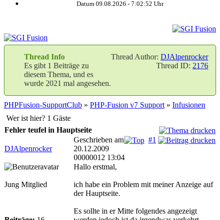
Datum 09.08.2026 -
7:02:52
Uhr
Thread Info
Thread Author:
DJAlpenrocker
Es gibt 1 Beiträge zu
Thread ID:
2176
diesem Thema, und es
wurde 2021 mal angesehen.
PHPFusion-SupportClub
»
PHP-Fusion v7 Support
»
Infusionen
Wer ist hier? 1 Gäste
Fehler teufel in Hauptseite
Geschrieben am
#1
DJAlpenrocker
20.12.2009
00000012 13:04
Hallo erstmal,
Jung Mitglied
ich habe ein Problem mit meiner Anzeige auf
der Hauptseite.
Es sollte in er Mitte folgendes angezeigt
Beiträge:
16
werden jedoch ist da irgendwas verkehrt