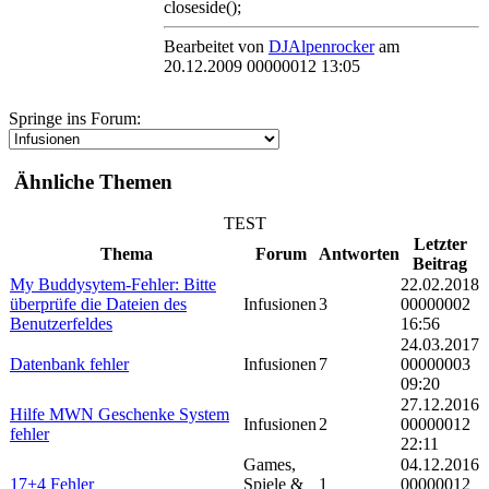
closeside();
Bearbeitet von
DJAlpenrocker
am
20.12.2009 00000012 13:05
Springe ins Forum:
Ähnliche Themen
TEST
Letzter
Thema
Forum
Antworten
Beitrag
My Buddysytem-Fehler: Bitte
22.02.2018
überprüfe die Dateien des
Infusionen
3
00000002
Benutzerfeldes
16:56
24.03.2017
Datenbank fehler
Infusionen
7
00000003
09:20
27.12.2016
Hilfe MWN Geschenke System
Infusionen
2
00000012
fehler
22:11
Games,
04.12.2016
17+4 Fehler
Spiele &
1
00000012