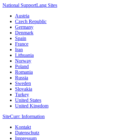
National Support
Lang
Sites
Austria
Czech Republic
Germany
Denmark
Spain
France
Iran
Lithuania
Norway
Poland
Romania
Russia
Sweden
Slovakia
Turkey
United States
United Kingdom
Site
Curr
: Information
Kontakt
Datenschutz
Impressum