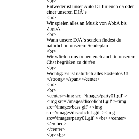
<br>
Entweder ist unser Auto DJ für euch da oder
einer unseren DJÂ´s
<br>
Wir spielen alles an Musik von AbbA bis
ZappA
<br>
Wann unsere DJÂ´s senden findest du
natürlich in unserem Sendeplan
<br>
Wir würden uns freuen euch auch in unserem
Chat begrüßen zu dürfen
<br>
Wichtig: Es ist natürlich alles kostenlos !!!
</strong></span></center>
<br>
<br>
<center><img src='/images/party01.gif' >
<img src='/images/discolicht1.gif' ><img
src='/images/bass.gif' ><img
src='/images/discolicht1.gif' ><img
src='/images/party01.gif' ><br></center>
</embed>
</center>
<br><br>