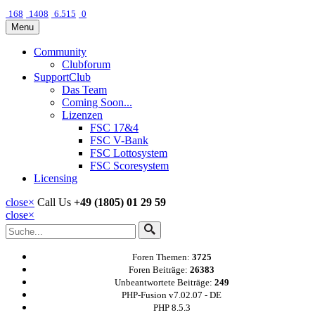
168
1408
6.515
0
Menu
Community
Clubforum
SupportClub
Das Team
Coming Soon...
Lizenzen
FSC 17&4
FSC V-Bank
FSC Lottosystem
FSC Scoresystem
Licensing
close
×
Call Us
+49 (1805) 01 29 59
close
×
Foren Themen:
3725
Foren Beiträge:
26383
Unbeantwortete Beiträge:
249
PHP-Fusion v7.02.07 - DE
PHP 8.5.3