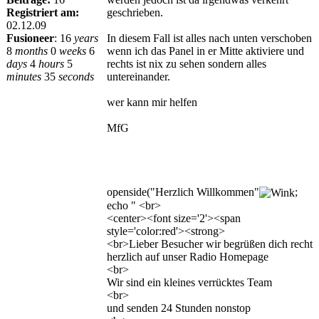
Registriert am:
geschrieben.
02.12.09
Fusioneer
:
16
years
In diesem Fall ist alles nach unten verschoben
8
months
0
weeks
6
wenn ich das Panel in er Mitte aktiviere und
days
4
hours
5
rechts ist nix zu sehen sondern alles
minutes
35
seconds
untereinander.
wer kann mir helfen
MfG
openside("Herzlich Willkommen"
;
echo " <br>
<center><font size='2'><span
style='color:red'><strong>
<br>Lieber Besucher wir begrüßen dich recht
herzlich auf unser Radio Homepage
<br>
Wir sind ein kleines verrücktes Team
<br>
und senden 24 Stunden nonstop