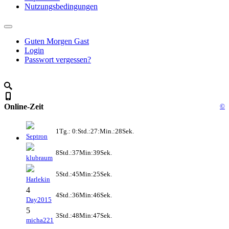
Nutzungsbedingungen
Guten Morgen Gast
Login
Passwort vergessen?
Online-Zeit
©
1Tg.: 0:Std.:27:Min.:28Sek.
Septron
8Std.:37Min:39Sek.
klubraum
5Std.:45Min:25Sek.
Harlekin
4
4Std.:36Min:46Sek.
Day2015
5
3Std.:48Min:47Sek.
micha221