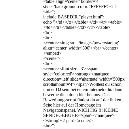
<table align='center' border='4'
style='background-color:#FFFFFF'><tr>
<td>";
include BASEDIR."player.html";
echo "</td></tr></table></td></tr></table>
</td></tr></table></td></tr></table>
<br>
<br>
<center><img src='/images/powerstar.jpg'
align='center' width='300'><br></center>
</embed>
</center>
<br>
<center><font size='3'><span
style='color:red'><strong><marquee
direction='left' slide='alternate' width='500px'
scrollamount='4'><span>Wolltest du schon
immer DJ sein bei einem Internetradio dann
bewerbe dich doch hier bei uns. Das
Bewerbungsscript findest du auf der linken
Seite hier auf der Homepage im
Navigationspanel. WICHTIG !!! KEINE
SENDEGEBÜHR</span></marquee>
</strong></span></center>
<br>";