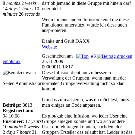
8
months
2
weeks
darf ob jemand in diese Gruppe mit hinein darf
14
days
1
hours
10
oder nicht.
minutes
26
seconds
Wenn ihr eine andere Infusion kennt die diese
Funktionen unterstützt, würde ich diese auch
ausprobieren.
Danke und Gruß DAXX
Website
Geschrieben am
#3
emblinux
25.11.2009
00000011 18:17
Diese Infusion dient nur zu besseren
Verwaltung der Gruppen, wenn man mit der
Seiten Administrator
normalen Gruppenverwaltung nicht so klar
kommt.
Um das zu realisieren, was du möchtest, muss
Beiträge:
3813
man einiges an Code anpassen.
Registriert am:
04.10.08
Es gibt/gab eine Infusion, wo jeder User eine
Fusioneer
:
17
years
Gruppe anlegen konnte und wo sich andere
10
months
0
weeks
User dort eintragen konnten, nachdem der
2
days
7
hours
31
Gruppen-Ersteller das erlaubt hat, Leider ist das