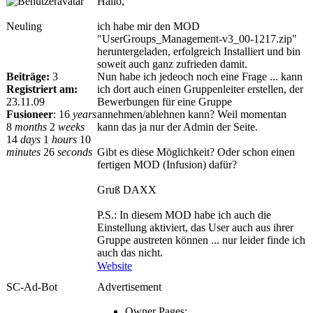
Hallo,
Neuling
ich habe mir den MOD
"UserGroups_Management-v3_00-1217.zip"
heruntergeladen, erfolgreich Installiert und bin
soweit auch ganz zufrieden damit.
Beiträge:
3
Nun habe ich jedeoch noch eine Frage ... kann
Registriert am:
ich dort auch einen Gruppenleiter erstellen, der
23.11.09
Bewerbungen für eine Gruppe
Fusioneer
:
16
years
annehmen/ablehnen kann? Weil momentan
8
months
2
weeks
kann das ja nur der Admin der Seite.
14
days
1
hours
10
minutes
26
seconds
Gibt es diese Möglichkeit? Oder schon einen
fertigen MOD (Infusion) dafür?
Gruß DAXX
P.S.: In diesem MOD habe ich auch die
Einstellung aktiviert, das User auch aus ihrer
Gruppe austreten können ... nur leider finde ich
auch das nicht.
Website
SC-Ad-Bot
Advertisement
Owner Pages: