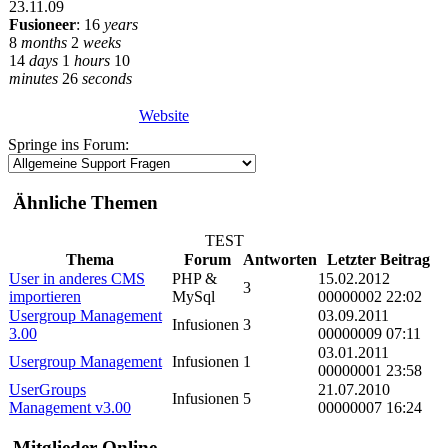
23.11.09
Fusioneer
:
16
years
8
months
2
weeks
14
days
1
hours
10
minutes
26
seconds
Website
Springe ins Forum:
Ähnliche Themen
TEST
Thema
Forum
Antworten
Letzter Beitrag
User in anderes CMS
PHP &
15.02.2012
3
importieren
MySql
00000002 22:02
Usergroup Management
03.09.2011
Infusionen
3
3.00
00000009 07:11
03.01.2011
Usergroup Management
Infusionen
1
00000001 23:58
UserGroups
21.07.2010
Infusionen
5
Management v3.00
00000007 16:24
Mitglieder Online