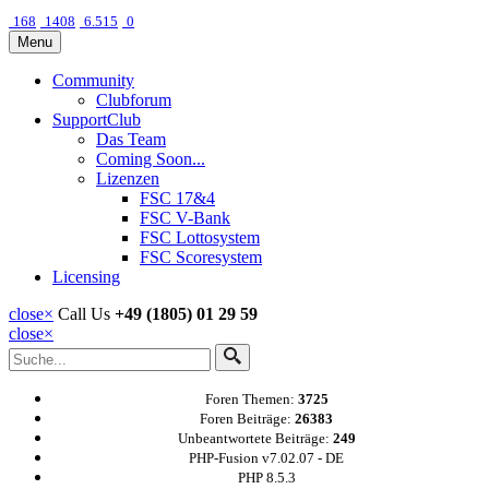
168
1408
6.515
0
Menu
Community
Clubforum
SupportClub
Das Team
Coming Soon...
Lizenzen
FSC 17&4
FSC V-Bank
FSC Lottosystem
FSC Scoresystem
Licensing
close
×
Call Us
+49 (1805) 01 29 59
close
×
Foren Themen:
3725
Foren Beiträge:
26383
Unbeantwortete Beiträge:
249
PHP-Fusion v7.02.07 - DE
PHP 8.5.3