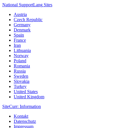
National Support
Lang
Sites
Austria
Czech Republic
Germany
Denmark
Spain
France
Iran
Lithuania
Norway
Poland
Romania
Russia
Sweden
Slovakia
Turkey
United States
United Kingdom
Site
Curr
: Information
Kontakt
Datenschutz
Impressum