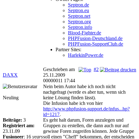
Septron.de
Septron.eu
Septron.net
Septron.org
Septron.info
Blood-Fighter.de
PHPFusion-Deutschland.de
PHPFusion-SupportClub.de
Partner Sites:
HarlekinPower.de
Geschrieben am
#2
DAXX
25.11.2009
00000011 17:44
Nein beim Autor habe ich noch nicht
nachgefragt (werde es aber tun, wenn sich
Neuling
keine Lösung finden lässt).
Die Infusion habe ich von hier
http://www.phpfusion-support.de/infus...hp?
id=1217
.
Beiträge:
3
Es geht halt darum, Foren anzulegen und
Registriert am:
Gruppen zu erstellen, die dann auch nur auf
23.11.09
gewisse Foren zugreifen können. Jede Gruppe
Fusioneer
:
16
years
soll einen "Cheff" bekommen, der entscheiden