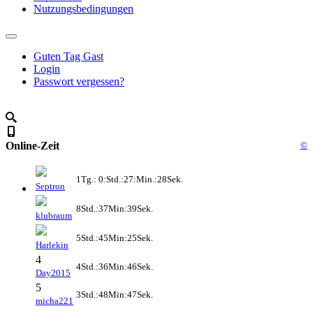
Nutzungsbedingungen
Guten Tag Gast
Login
Passwort vergessen?
Online-Zeit
©
1Tg.: 0:Std.:27:Min.:28Sek.
Septron
8Std.:37Min:39Sek.
klubraum
5Std.:45Min:25Sek.
Harlekin
4
4Std.:36Min:46Sek.
Day2015
5
3Std.:48Min:47Sek.
micha221