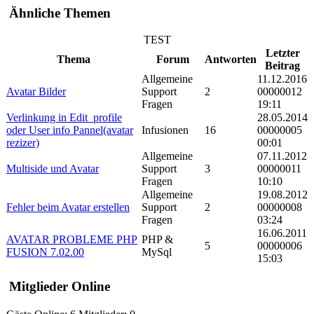
Ähnliche Themen
TEST
Letzter
Thema
Forum
Antworten
Beitrag
Allgemeine
11.12.2016
Avatar Bilder
Support
2
00000012
Fragen
19:11
Verlinkung in Edit_profile
28.05.2014
oder User info Pannel(avatar
Infusionen
16
00000005
rezizer)
00:01
Allgemeine
07.11.2012
Multiside und Avatar
Support
3
00000011
Fragen
10:10
Allgemeine
19.08.2012
Fehler beim Avatar erstellen
Support
2
00000008
Fragen
03:24
16.06.2011
AVATAR PROBLEME PHP
PHP &
5
00000006
FUSION 7.02.00
MySql
15:03
Mitglieder Online