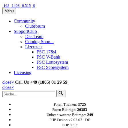
168
1408
6.515
0
Menu
Community
Clubforum
SupportClub
Das Team
Coming Soon...
Lizenzen
FSC 17&4
FSC V-Bank
FSC Lottosystem
FSC Scoresystem
Licensing
close
×
Call Us
+49 (1805) 01 29 59
close
×
Foren Themen:
3725
Foren Beiträge:
26383
Unbeantwortete Beiträge:
249
PHP-Fusion v7.02.07 - DE
PHP 8.5.3