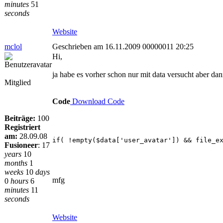
minutes
51
seconds
Website
mclol
Geschrieben am 16.11.2009 00000011 20:25
Hi,
ja habe es vorher schon nur mit data versucht aber da
Mitglied
Code
Download Code
Beiträge:
100
Registriert
am:
28.09.08
if( !empty($data['user_avatar']) && file_e
Fusioneer
:
17
years
10
months
1
weeks
10
days
mfg
0
hours
6
minutes
11
seconds
Website