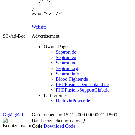
}
}
echo "<br />";
Website
SC-Ad-Bot
Advertisement
Owner Pages:
Septron.de
Septron.eu
Septron.net
Septron.org
Septron.info
Blood-Fighter.de
PHPFusion-Deutschland.de
PHPFusion-SupportClub.de
Partner Sites:
HarlekinPower.de
Gr@n@dE
Geschrieben am 15.11.2009 00000011 18:09
Das Leerzeichen muss weg!
Code
Download Code