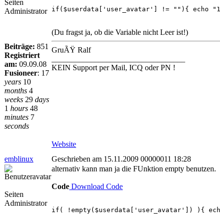
Seiten
if($userdata['user_avatar'] != ""){ echo "
Administrator
(Du fragst ja, ob die Variable nicht Leer ist!)
Beiträge:
851
GruÃŸ Ralf
Registriert
__________________________________
am:
09.09.08
KEIN Support per Mail, ICQ oder PN !
Fusioneer
:
17
years
10
months
4
weeks
29
days
1
hours
48
minutes
7
seconds
Website
emblinux
Geschrieben am 15.11.2009 00000011 18:28
alternativ kann man ja die FUnktion empty benutzen.
Code
Download Code
Seiten
Administrator
if( !empty($userdata['user_avatar']) ){ ec