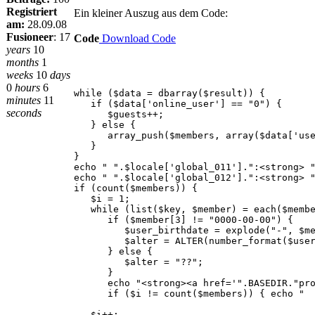
Registriert
Ein kleiner Auszug aus dem Code:
am:
28.09.08
Fusioneer
:
17
Code
Download Code
years
10
months
1
weeks
10
days
0
hours
6
while ($data = dbarray($result)) {
minutes
11
if ($data['online_user'] == "0") {
seconds
$guests++;
} else {
array_push($members, array($data['user_i
}
}
echo " ".$locale['global_011'].":<strong> 
echo " ".$locale['global_012'].":<strong> 
if (count($members)) {
$i = 1;
while (list($key, $member) = each($membe
if ($member[3] != "0000-00-00") {
$user_birthdate = explode("-", $mem
$alter = ALTER(number_format($user_birt
} else {
$alter = "??";
}
echo "<strong><a href='".BASEDIR."profile
if ($i != count($members)) { echo " <b
$i++;