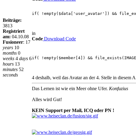
if( !empty($data['user_avatar']) && file_e
Beiträge:
3813
Registriert
in
am:
04.10.08
Code
Download Code
Fusioneer
:
17
years
10
months
0
if( !empty($member[4]) && file_exists(IMAG
weeks
4
days
6
hours
13
minutes
52
seconds
4 deshalb, weil das Avatar an der 4. Stelle in diesem A
Das Lernen ist wie ein Meer ohne Ufer.
Konfuzius
Alles wird Gut!
KEIN Support per Mail, ICQ oder PN !