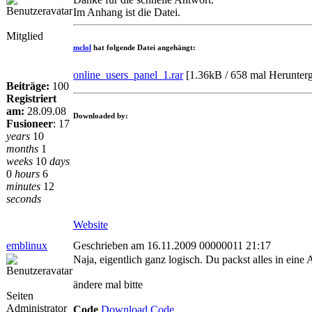
Im Anhang ist die Datei.
Mitglied
mclol
hat folgende Datei angehängt:
online_users_panel_1.rar
[
1.36kB / 658 mal Herunter
Beiträge:
100
Registriert
am:
28.09.08
Downloaded by:
Fusioneer
:
17
years
10
months
1
weeks
10
days
0
hours
6
minutes
12
seconds
Website
emblinux
Geschrieben am 16.11.2009 00000011 21:17
Naja, eigentlich ganz logisch. Du packst alles in eine 
ändere mal bitte
Seiten
Administrator
Code
Download Code