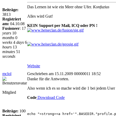
Das Lernen ist wie ein Meer ohne Ufer.
Konfuzius
Beiträge:
3813
Alles wird Gut!
Registriert
am:
04.10.08
KEIN Support per Mail, ICQ oder PN !
Fusioneer
:
17
years
10
months
0
weeks
4
days
6
hours
13
minutes
51
seconds
Website
mclol
Geschrieben am 15.11.2009 00000011 18:52
Danke für die Antworten.
Also wenn ich es so mache wird die 1 bei jedem User
Mitglied
Code
Download Code
Beiträge:
100
echo "<strong><a href='".BASEDIR."profile.
Registriert