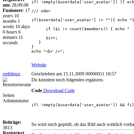
if( !empty($userdata['user_avatar']) ){ ec
am:
28.09.08
Fusioneer
:
17
/// oder
years
10
if($userdata['user_avatar'] != ""){ echo "
months
1
weeks
10
days
if ($i != count($members)) { echo " <b
0
hours
6
minutes
11
$i++;
seconds
}
}
echo "<br />";
Website
emblinux
Geschrieben am 15.11.2009 00000011 18:57
Du könntest noch folgendes ergänzen.
Code
Download Code
Seiten
Administrator
if( !empty($userdata['user_avatar']) && fi
Beiträge:
So wird noch geprüft, ob das Bild auch wirklich vorhan
3813
Registriert