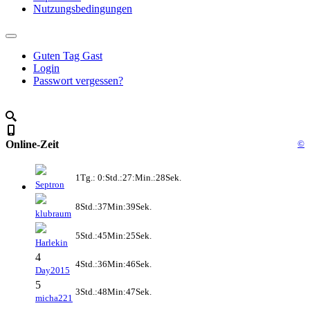
Nutzungsbedingungen
Guten Tag Gast
Login
Passwort vergessen?
Online-Zeit
©
1Tg.: 0:Std.:27:Min.:28Sek.
Septron
8Std.:37Min:39Sek.
klubraum
5Std.:45Min:25Sek.
Harlekin
4
4Std.:36Min:46Sek.
Day2015
5
3Std.:48Min:47Sek.
micha221