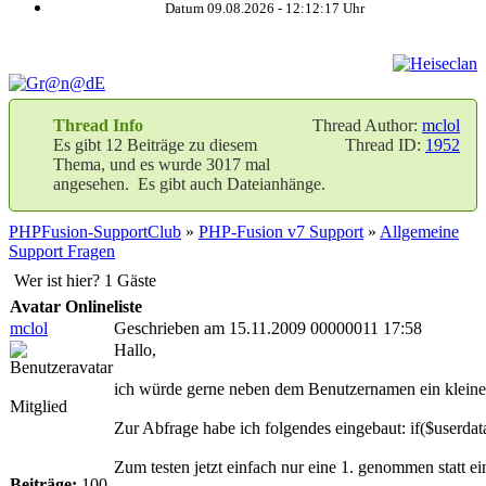
Datum 09.08.2026 -
12:12:18
Uhr
Thread Info
Thread Author:
mclol
Es gibt 12 Beiträge zu diesem
Thread ID:
1952
Thema, und es wurde 3017 mal
angesehen. Es gibt auch Dateianhänge.
PHPFusion-SupportClub
»
PHP-Fusion v7 Support
»
Allgemeine
Support Fragen
Wer ist hier? 1 Gäste
Avatar Onlineliste
mclol
Geschrieben am 15.11.2009 00000011 17:58
Hallo,
ich würde gerne neben dem Benutzernamen ein kleines
Mitglied
Zur Abfrage habe ich folgendes eingebaut: if($userdata[
Zum testen jetzt einfach nur eine 1. genommen statt e
Beiträge:
100