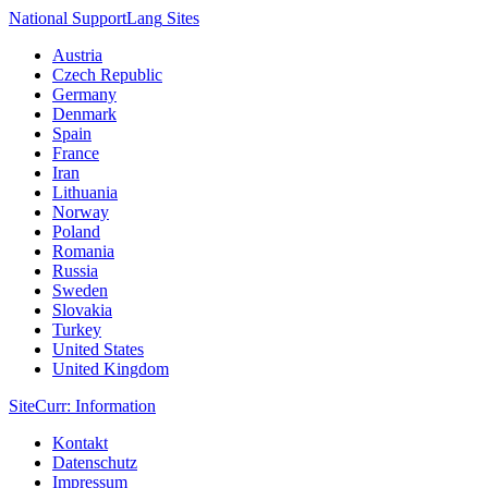
National Support
Lang
Sites
Austria
Czech Republic
Germany
Denmark
Spain
France
Iran
Lithuania
Norway
Poland
Romania
Russia
Sweden
Slovakia
Turkey
United States
United Kingdom
Site
Curr
: Information
Kontakt
Datenschutz
Impressum