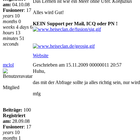
Das Lernen ist wie ein Meer ohne Ufer.
Konfuzius
am:
04.10.08
Fusioneer
:
17
Alles wird Gut!
years
10
months
0
KEIN Support per Mail, ICQ oder PN !
weeks
4
days
6
hours
13
minutes
51
seconds
Website
mclol
Geschrieben am 15.11.2009 00000011 20:57
Huhu,
das mit der Abfrage sollte ja alles richtig sein, nur w
Mitglied
mfg
Beiträge:
100
Registriert
am:
28.09.08
Fusioneer
:
17
years
10
months
1