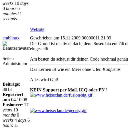
weeks
10
days
0
hours
6
minutes
11
seconds
Website
emblinux
Geschrieben am 15.11.2009 00000011 21:09
Der Grund ist relativ einfach, denn $userdata enthält 
eingestellt.
Seiten
Am besten du schaust dir deinen Code nochmal genau
Administrator
Das Lernen ist wie ein Meer ohne Ufer.
Konfuzius
Alles wird Gut!
Beiträge:
3813
KEIN Support per Mail, ICQ oder PN !
Registriert
am:
04.10.08
Fusioneer
:
17
years
10
months
0
weeks
4
days
6
hours
13