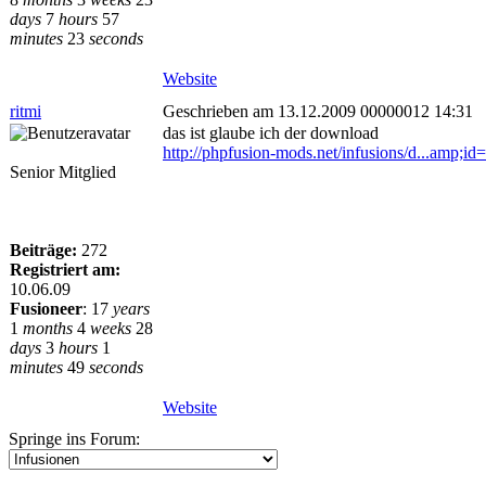
days
7
hours
57
minutes
23
seconds
Website
ritmi
Geschrieben am 13.12.2009 00000012 14:31
das ist glaube ich der download
http://phpfusion-mods.net/infusions/d...amp;id
Senior Mitglied
Beiträge:
272
Registriert am:
10.06.09
Fusioneer
:
17
years
1
months
4
weeks
28
days
3
hours
1
minutes
49
seconds
Website
Springe ins Forum: