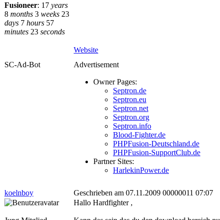
Fusioneer
:
17
years
8
months
3
weeks
23
days
7
hours
57
minutes
23
seconds
Website
SC-Ad-Bot
Advertisement
Owner Pages:
Septron.de
Septron.eu
Septron.net
Septron.org
Septron.info
Blood-Fighter.de
PHPFusion-Deutschland.de
PHPFusion-SupportClub.de
Partner Sites:
HarlekinPower.de
koelnboy
Geschrieben am 07.11.2009 00000011 07:07
Hallo Hardfighter ,