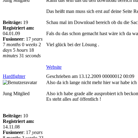
Jung Mitglied
Kann das sein das du den download bereich nur 
Das heißt man muss sich erst auf deine Seite 
Beiträge:
19
Schau mal im Download bereich ob du die Sache
Registriert am:
04.01.09
Fals du das schon gemacht hast wäre ich da wa
Fusioneer
:
17
years
7
months
0
weeks
2
Viel glück bei der Lösung .
days
5
hours
18
minutes
31
seconds
Website
Hardfighter
Geschrieben am 13.12.2009 00000012 00:09
Also da ich lange nicht mehr hier war habe i
Jung Mitglied
Also ich habe grade alle ausprobiert ich becko
Es steht alles auf öffentlich !
Beiträge:
10
Registriert am:
14.11.08
Fusioneer
:
17
years
8
months
3
weeks
23