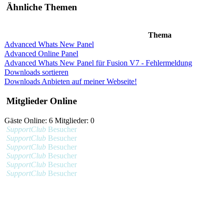
Ähnliche Themen
Thema
Advanced Whats New Panel
Advanced Online Panel
Advanced Whats New Panel für Fusion V7 - Fehlermeldung
Downloads sortieren
Downloads Anbieten auf meiner Webseite!
Mitglieder Online
Gäste Online: 6 Mitglieder: 0
SupportClub
Besucher
SupportClub
Besucher
SupportClub
Besucher
SupportClub
Besucher
SupportClub
Besucher
SupportClub
Besucher