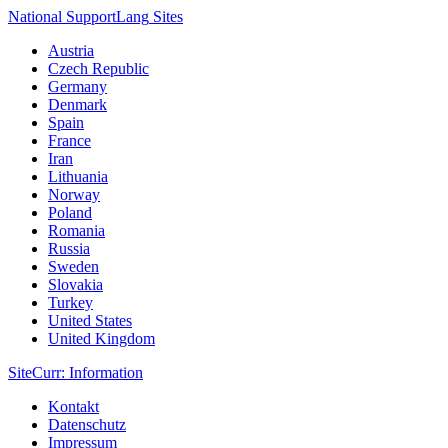
National Support
Lang
Sites
Austria
Czech Republic
Germany
Denmark
Spain
France
Iran
Lithuania
Norway
Poland
Romania
Russia
Sweden
Slovakia
Turkey
United States
United Kingdom
Site
Curr
: Information
Kontakt
Datenschutz
Impressum