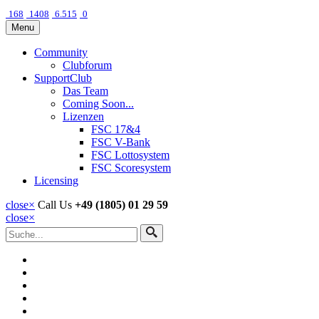
168
1408
6.515
0
Menu
Community
Clubforum
SupportClub
Das Team
Coming Soon...
Lizenzen
FSC 17&4
FSC V-Bank
FSC Lottosystem
FSC Scoresystem
Licensing
close
×
Call Us
+49 (1805) 01 29 59
close
×