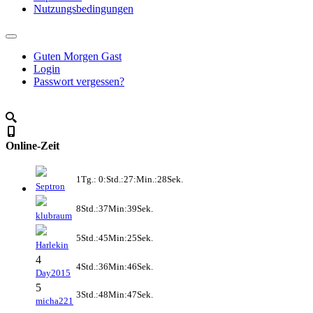
Nutzungsbedingungen
Guten Morgen Gast
Login
Passwort vergessen?
Online-Zeit
1Tg.: 0:Std.:27:Min.:28Sek.
Septron
8Std.:37Min:39Sek.
klubraum
5Std.:45Min:25Sek.
Harlekin
4
4Std.:36Min:46Sek.
Day2015
5
3Std.:48Min:47Sek.
micha221