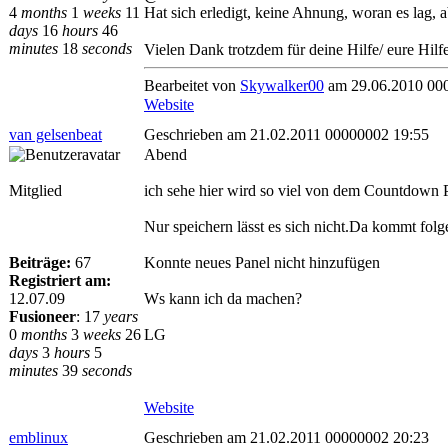
4
months
1
weeks
11
Hat sich erledigt, keine Ahnung, woran es lag, ab
days
16
hours
46
minutes
18
seconds
Vielen Dank trotzdem für deine Hilfe/ eure Hilfe
Bearbeitet von
Skywalker00
am 29.06.2010 00
Website
van gelsenbeat
Geschrieben am 21.02.2011 00000002 19:55
Abend
Mitglied
ich sehe hier wird so viel von dem Countdown P
Nur speichern lässt es sich nicht.Da kommt fol
Beiträge:
67
Konnte neues Panel nicht hinzufügen
Registriert am:
12.07.09
Ws kann ich da machen?
Fusioneer
:
17
years
0
months
3
weeks
26
LG
days
3
hours
5
minutes
39
seconds
Website
emblinux
Geschrieben am 21.02.2011 00000002 20:23