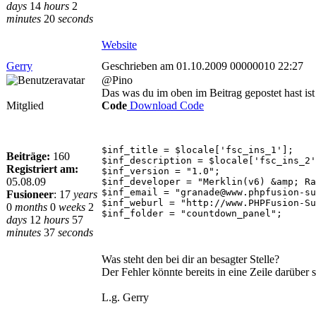
days
14
hours
2
minutes
20
seconds
Website
Gerry
Geschrieben am 01.10.2009 00000010 22:27
@Pino
Das was du im oben im Beitrag gepostet hast ist 
Mitglied
Code
Download Code
$inf_title = $locale['fsc_ins_1'];
Beiträge:
160
$inf_description = $locale['fsc_ins_2'
Registriert am:
$inf_version = "1.0";
05.08.09
$inf_developer = "Merklin(v6) &amp; Ra
$inf_email = "granade@www.phpfusion-su
Fusioneer
:
17
years
$inf_weburl = "http://www.PHPFusion-Su
0
months
0
weeks
2
$inf_folder = "countdown_panel";
days
12
hours
57
minutes
37
seconds
Was steht den bei dir an besagter Stelle?
Der Fehler könnte bereits in eine Zeile darüber s
L.g. Gerry