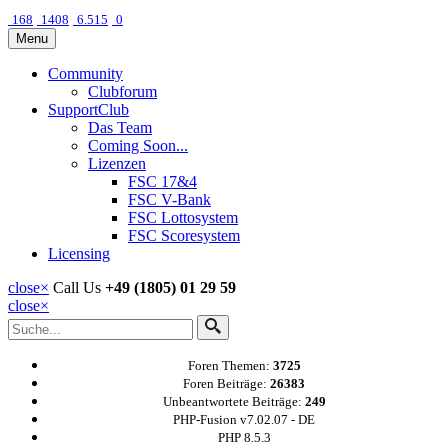
168
1408
6.515
0
Menu
Community
Clubforum
SupportClub
Das Team
Coming Soon...
Lizenzen
FSC 17&4
FSC V-Bank
FSC Lottosystem
FSC Scoresystem
Licensing
close
×
Call Us
+49 (1805) 01 29 59
close
×
Foren Themen:
3725
Foren Beiträge:
26383
Unbeantwortete Beiträge:
249
PHP-Fusion v7.02.07 - DE
PHP 8.5.3