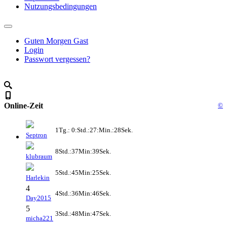
Nutzungsbedingungen
Guten Morgen Gast
Login
Passwort vergessen?
Online-Zeit
©
1Tg.: 0:Std.:27:Min.:28Sek.
Septron
8Std.:37Min:39Sek.
klubraum
5Std.:45Min:25Sek.
Harlekin
4
4Std.:36Min:46Sek.
Day2015
5
3Std.:48Min:47Sek.
micha221