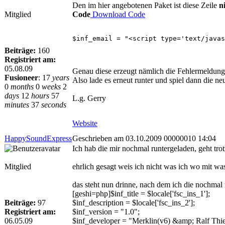
Den im hier angebotenen Paket ist diese Zeile
n
Mitglied
Code
Download Code
$inf_email = "<script type='text/javas
Beiträge:
160
Registriert am:
05.08.09
Genau diese erzeugt nämlich die Fehlermeldung
Fusioneer
:
17
years
Also lade es erneut runter und spiel dann die n
0
months
0
weeks
2
days
12
hours
57
L.g. Gerry
minutes
37
seconds
Website
HappySoundExpress
Geschrieben am 03.10.2009 00000010 14:04
Ich hab die mir nochmal runtergeladen, geht tr
Mitglied
ehrlich gesagt weis ich nicht was ich wo mit was 
das steht nun drinne, nach dem ich die nochmal
[geshi=php]$inf_title = $locale['fsc_ins_1'];
Beiträge:
97
$inf_description = $locale['fsc_ins_2'];
Registriert am:
$inf_version = "1.0";
06.05.09
$inf_developer = "Merklin(v6) &amp; Ralf Thi