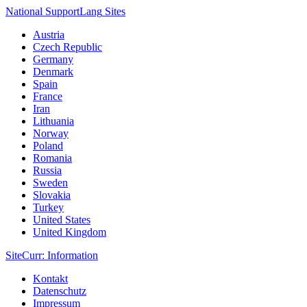
National Support
Lang
Sites
Austria
Czech Republic
Germany
Denmark
Spain
France
Iran
Lithuania
Norway
Poland
Romania
Russia
Sweden
Slovakia
Turkey
United States
United Kingdom
Site
Curr
: Information
Kontakt
Datenschutz
Impressum