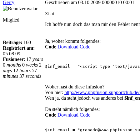
Gerry
Geschrieben am 03.10.2009 00000010 00:01
Zitat
Mitglied
Ich hoffe nun doch das man mir den Fehler nen
Ja, woher kommt folgendes:
Beiträge:
160
Code
Download Code
Registriert am:
05.08.09
Fusioneer
:
17
years
0
months
0
weeks
2
$inf_email = "<script type='text/javas
days
12
hours
57
minutes
37
seconds
Woher hast du diese Infusion?
Von hier:
http://www.phpfusion-supportclub.de/
Wen ja, da steht jedoch was anderes bei
$inf_em
Da steht nämlich folgendes:
Code
Download Code
$inf_email = "granade@www.phpfusion-su