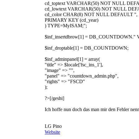
cd_toptext VARCHAR(50) NOT NULL DEFAU
cd_lowtext VARCHAR(50) NOT NULL DEFA
cd_color CHAR(8) NOT NULL DEFAULT '',
PRIMARY KEY (cd_year)
) TYPE=MyISAM;";
$inf_insertdbrow[1] = DB_COUNTDOWN." VALUES('20
$inf_droptable[1] = DB_COUNTDOWN;
$inf_adminpanel[1] = array(
"title" => $locale['fsc_ins_1'],
"image" => "",
"panel" => "countdown_admin.php",
"rights" => "FSCD"
);
?>[/geshi]
Ich hoffe nun doch das man mir den Fehler nen
LG Pino
Website