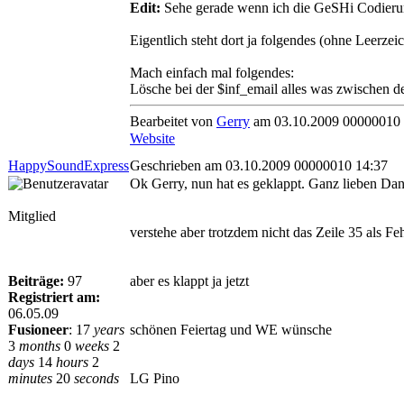
Edit:
Sehe gerade wenn ich die GeSHi Codierun
Eigentlich steht dort ja folgendes (ohne Leerz
Mach einfach mal folgendes:
Lösche bei der $inf_email alles was zwischen 
Bearbeitet von
Gerry
am 03.10.2009 00000010 
Website
HappySoundExpress
Geschrieben am 03.10.2009 00000010 14:37
Ok Gerry, nun hat es geklappt. Ganz lieben Da
Mitglied
verstehe aber trotzdem nicht das Zeile 35 als Feh
Beiträge:
97
aber es klappt ja jetzt
Registriert am:
06.05.09
Fusioneer
:
17
years
schönen Feiertag und WE wünsche
3
months
0
weeks
2
days
14
hours
2
minutes
20
seconds
LG Pino