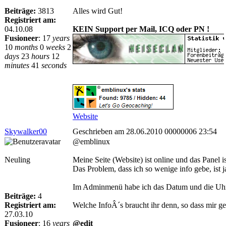
Beiträge:
3813
Alles wird Gut!
Registriert am:
04.10.08
KEIN Support per Mail, ICQ oder PN !
Fusioneer
:
17
years
10
months
0
weeks
2
days
23
hours
12
minutes
41
seconds
Website
Skywalker00
Geschrieben am 28.06.2010 00000006 23:54
@emblinux
Neuling
Meine Seite (Website) ist online und das Panel is
Das Problem, dass ich so wenige info gebe, ist 
Im Adminmenü habe ich das Datum und die Uhrzeit
Beiträge:
4
Registriert am:
Welche InfoÂ´s braucht ihr denn, so dass mir g
27.03.10
Fusioneer
:
16
years
@edit