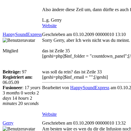
Also ändere diese Zeil um, dann dürfte es auch 
L.g. Gerry
Website
HappySoundExpress
Geschrieben am 03.10.2009 00000010 13:10
Sorry Gerry, aber Ich weis nicht was du meinst. 
Mitglied
das ist Zeile 35
[geshi=php]$inf_folder = "countdown_panel";[/
Beiträge:
97
was soll da rein? das ist Zeile 33
Registriert am:
[geshi=php]$inf_email = "";[/geshi]
06.05.09
Fusioneer
:
17
years
Bearbeitet von
HappySoundExpress
am 03.10.2
3
months
0
weeks
2
days
14
hours
2
minutes
20
seconds
Website
Gerry
Geschrieben am 03.10.2009 00000010 13:32
Am besten wäre es wen du dir die Infusion nochm