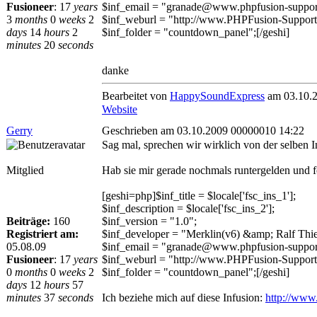
Fusioneer
:
17
years
$inf_email = "granade@www.phpfusion-support
3
months
0
weeks
2
$inf_weburl = "http://www.PHPFusion-Support
days
14
hours
2
$inf_folder = "countdown_panel";[/geshi]
minutes
20
seconds
danke
Bearbeitet von
HappySoundExpress
am 03.10.2
Website
Gerry
Geschrieben am 03.10.2009 00000010 14:22
Sag mal, sprechen wir wirklich von der selben
Mitglied
Hab sie mir gerade nochmals runtergelden und fo
[geshi=php]$inf_title = $locale['fsc_ins_1'];
$inf_description = $locale['fsc_ins_2'];
Beiträge:
160
$inf_version = "1.0";
Registriert am:
$inf_developer = "Merklin(v6) &amp; Ralf Thi
05.08.09
$inf_email = "granade@www.phpfusion-support
Fusioneer
:
17
years
$inf_weburl = "http://www.PHPFusion-Support
0
months
0
weeks
2
$inf_folder = "countdown_panel";[/geshi]
days
12
hours
57
minutes
37
seconds
Ich beziehe mich auf diese Infusion:
http://www