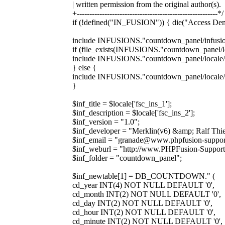
| written permission from the original author(s).
+--------------------------------------------------------*/
if (!defined("IN_FUSION")) { die("Access Den
include INFUSIONS."countdown_panel/infusi
if (file_exists(INFUSIONS."countdown_panel
include INFUSIONS."countdown_panel/local
} else {
include INFUSIONS."countdown_panel/locale/
}
$inf_title = $locale['fsc_ins_1'];
$inf_description = $locale['fsc_ins_2'];
$inf_version = "1.0";
$inf_developer = "Merklin(v6) &amp; Ralf Thi
$inf_email = "granade@www.phpfusion-support
$inf_weburl = "http://www.PHPFusion-Support
$inf_folder = "countdown_panel";
$inf_newtable[1] = DB_COUNTDOWN." (
cd_year INT(4) NOT NULL DEFAULT '0',
cd_month INT(2) NOT NULL DEFAULT '0',
cd_day INT(2) NOT NULL DEFAULT '0',
cd_hour INT(2) NOT NULL DEFAULT '0',
cd_minute INT(2) NOT NULL DEFAULT '0',