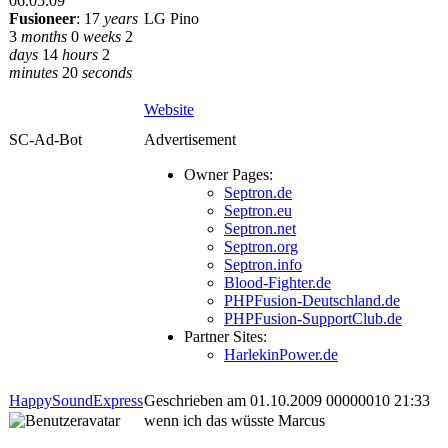
06.05.09
Fusioneer
:
17
years
LG Pino
3
months
0
weeks
2
days
14
hours
2
minutes
20
seconds
Website
SC-Ad-Bot
Advertisement
Owner Pages:
Septron.de
Septron.eu
Septron.net
Septron.org
Septron.info
Blood-Fighter.de
PHPFusion-Deutschland.de
PHPFusion-SupportClub.de
Partner Sites:
HarlekinPower.de
HappySoundExpress
Geschrieben am 01.10.2009 00000010 21:33
wenn ich das wüsste Marcus