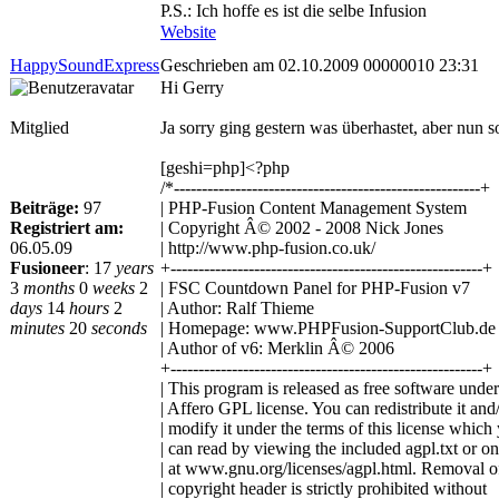
P.S.: Ich hoffe es ist die selbe Infusion
Website
HappySoundExpress
Geschrieben am 02.10.2009 00000010 23:31
Hi Gerry
Mitglied
Ja sorry ging gestern was überhastet, aber nun so
[geshi=php]<?php
/*-------------------------------------------------------+
Beiträge:
97
| PHP-Fusion Content Management System
Registriert am:
| Copyright Â© 2002 - 2008 Nick Jones
06.05.09
| http://www.php-fusion.co.uk/
Fusioneer
:
17
years
+--------------------------------------------------------+
3
months
0
weeks
2
| FSC Countdown Panel for PHP-Fusion v7
days
14
hours
2
| Author: Ralf Thieme
minutes
20
seconds
| Homepage: www.PHPFusion-SupportClub.de
| Author of v6: Merklin Â© 2006
+--------------------------------------------------------+
| This program is released as free software under
| Affero GPL license. You can redistribute it and
| modify it under the terms of this license which
| can read by viewing the included agpl.txt or on
| at www.gnu.org/licenses/agpl.html. Removal of
| copyright header is strictly prohibited without