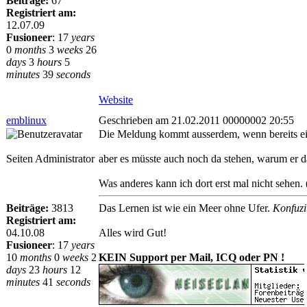
Beiträge:
67
Registriert am:
12.07.09
Fusioneer
:
17
years
0
months
3
weeks
26
days
3
hours
5
minutes
39
seconds
Website
emblinux
Geschrieben am 21.02.2011 00000002 20:55
Die Meldung kommt ausserdem, wenn bereits ein
Seiten Administrator
aber es müsste auch noch da stehen, warum er d
Was anderes kann ich dort erst mal nicht sehen.
Beiträge:
3813
Das Lernen ist wie ein Meer ohne Ufer.
Konfuzi
Registriert am:
04.10.08
Alles wird Gut!
Fusioneer
:
17
years
10
months
0
weeks
2
KEIN Support per Mail, ICQ oder PN !
days
23
hours
12
minutes
41
seconds