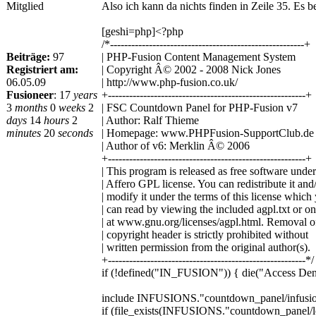
Mitglied
Also ich kann da nichts finden in Zeile 35. Es b
[geshi=php]<?php
/*-------------------------------------------------------+
Beiträge:
97
| PHP-Fusion Content Management System
Registriert am:
| Copyright Â© 2002 - 2008 Nick Jones
06.05.09
| http://www.php-fusion.co.uk/
Fusioneer
:
17
years
+--------------------------------------------------------+
3
months
0
weeks
2
| FSC Countdown Panel for PHP-Fusion v7
days
14
hours
2
| Author: Ralf Thieme
minutes
20
seconds
| Homepage: www.PHPFusion-SupportClub.de
| Author of v6: Merklin Â© 2006
+--------------------------------------------------------+
| This program is released as free software under
| Affero GPL license. You can redistribute it and
| modify it under the terms of this license which
| can read by viewing the included agpl.txt or on
| at www.gnu.org/licenses/agpl.html. Removal of
| copyright header is strictly prohibited without
| written permission from the original author(s).
+--------------------------------------------------------*/
if (!defined("IN_FUSION")) { die("Access Den
include INFUSIONS."countdown_panel/infusi
if (file_exists(INFUSIONS."countdown_panel