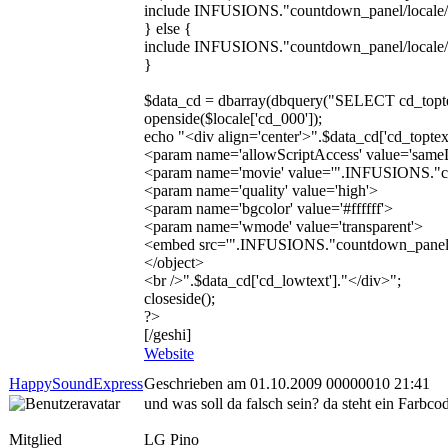
include INFUSIONS."countdown_panel/local
} else {
include INFUSIONS."countdown_panel/locale/
}
$data_cd = dbarray(dbquery("SELECT cd_to
openside($locale['cd_000']);
echo "<div align='center'>".$data_cd['cd_topt
<param name='allowScriptAccess' value='sam
<param name='movie' value='".INFUSIONS."co
<param name='quality' value='high'>
<param name='bgcolor' value='#ffffff'>
<param name='wmode' value='transparent'>
<embed src='".INFUSIONS."countdown_panel/swf/
</object>
<br />".$data_cd['cd_lowtext']."</div>";
closeside();
?>
[/geshi]
Website
HappySoundExpress
Geschrieben am 01.10.2009 00000010 21:41
und was soll da falsch sein? da steht ein Farbcod
Mitglied
LG Pino