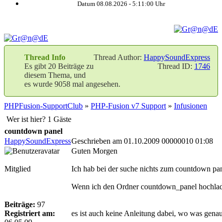
Datum 08.08.2026 -
5:11:01
Uhr
Thread Info
Thread Author:
HappySoundExpress
Es gibt 20 Beiträge zu
Thread ID:
1746
diesem Thema, und
es wurde 9058 mal angesehen.
PHPFusion-SupportClub
»
PHP-Fusion v7 Support
»
Infusionen
Wer ist hier? 1 Gäste
countdown panel
HappySoundExpress
Geschrieben am 01.10.2009 00000010 01:08
Guten Morgen
Mitglied
Ich hab bei der suche nichts zum countdown pa
Wenn ich den Ordner countdown_panel hochla
Beiträge:
97
Registriert am:
es ist auch keine Anleitung dabei, wo was gena