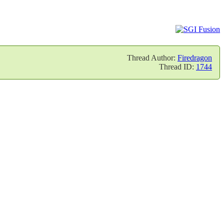
Thread Author:
Firedragon
Thread ID:
1744