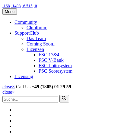
168
1408
6.515
0
Menu
Community
Clubforum
SupportClub
Das Team
Coming Soon...
Lizenzen
FSC 17&4
FSC V-Bank
FSC Lottosystem
FSC Scoresystem
Licensing
close
×
Call Us
+49 (1805) 01 29 59
close
×