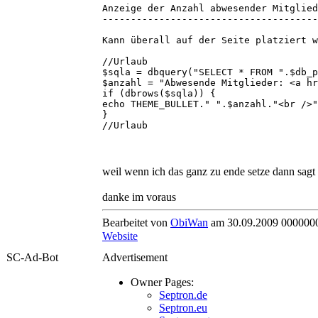
Anzeige der Anzahl abwesender Mitglied
--------------------------------------
Kann überall auf der Seite platziert w
//Urlaub
$sqla = dbquery("SELECT * FROM ".$db_p
$anzahl = "Abwesende Mitglieder: <a hr
if (dbrows($sqla)) {
echo THEME_BULLET." ".$anzahl."<br />"
}
//Urlaub
weil wenn ich das ganz zu ende setze dann sagt 
danke im voraus
Bearbeitet von
ObiWan
am 30.09.2009 000000
Website
SC-Ad-Bot
Advertisement
Owner Pages:
Septron.de
Septron.eu