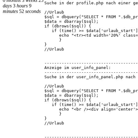
0
months
3
weeks
25
Suche in der profile.php nach einer ge
days
3
hours
9
minutes
52
seconds
//Urlaub
$sql = dbquery("SELECT * FROM ".$db_pr
$data = dbarray($sql);
if (dbrows($sql)) {
if (time() >= $data['urlaub_start']
echo "<tr><td width='20%' class='tbl1
}
}
//Urlaub
--------------------------------------
Anzeige im user_info_panel:
--------------------------------------
Suche in der user_info_panel.php nach 
//Urlaub
$sql = dbquery("SELECT * FROM ".$db_pr
$data = dbarray($sql);
if (dbrows($sql)) {
if (time() >= $data['urlaub_start']
echo "<br /><div align='center'><a h
}
}
//Urlaub
--------------------------------------