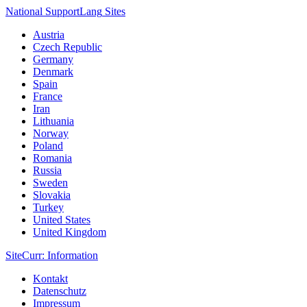
National Support
Lang
Sites
Austria
Czech Republic
Germany
Denmark
Spain
France
Iran
Lithuania
Norway
Poland
Romania
Russia
Sweden
Slovakia
Turkey
United States
United Kingdom
Site
Curr
: Information
Kontakt
Datenschutz
Impressum