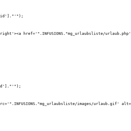
id']."'");
ht'><a href='".INFUSIONS."mg_urlaubsliste/urlaub.php'><
d']."'");
'".INFUSIONS."mg_urlaubsliste/images/urlaub.gif' alt='