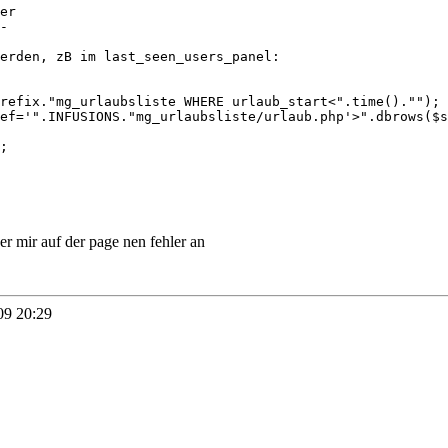
er
-
erden, zB im last_seen_users_panel:
refix."mg_urlaubsliste WHERE urlaub_start<".time()."");
ef='".INFUSIONS."mg_urlaubsliste/urlaub.php'>".dbrows($s
;
er mir auf der page nen fehler an
09 20:29