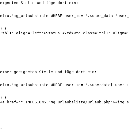
eigneten Stelle und füge dort ein:
efix."mg_urlaubsliste WHERE user_id='".$user_data['user_
) {
' align='left'>Status:</td><td class='tbl1' align='rig
-
-
einer geeigneten Stelle und füge dort ein:
efix."mg_urlaubsliste WHERE user_id='".$userdata['user_i
) {
ref='".INFUSIONS."mg_urlaubsliste/urlaub.php'><img src=
-