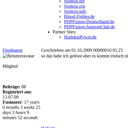
Septron.net
Septron.org
Septron.info
Blood-Fighter.de
PHPFusion-Deutschland.de
PHPFusion-SupportClub.de
Partner Sites:
HarlekinPower.de
Firedragon
Geschrieben am 01.10.2009 00000010 01:25
so das habe ich gelösst aber es kommt einfach n
Mitglied
Beiträge:
88
Registriert am:
13.07.09
Fusioneer
:
17
years
0
months
3
weeks
25
days
3
hours
9
minutes
52
seconds