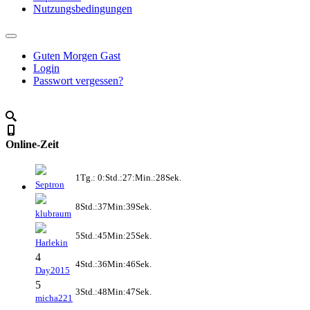
Nutzungsbedingungen
Guten Morgen Gast
Login
Passwort vergessen?
Online-Zeit
1Tg.: 0:Std.:27:Min.:28Sek.
Septron
8Std.:37Min:39Sek.
klubraum
5Std.:45Min:25Sek.
Harlekin
4
4Std.:36Min:46Sek.
Day2015
5
3Std.:48Min:47Sek.
micha221