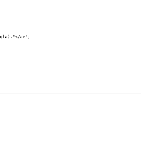
qla)."</a>";