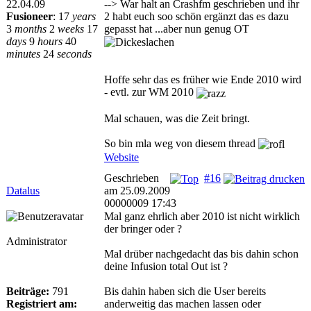
22.04.09
--> War halt an Crashfm geschrieben und ihr
Fusioneer
:
17
years
2 habt euch soo schön ergänzt das es dazu
3
months
2
weeks
17
gepasst hat ...aber nun genug OT
days
9
hours
40
minutes
24
seconds
Hoffe sehr das es früher wie Ende 2010 wird
- evtl. zur WM 2010
Mal schauen, was die Zeit bringt.
So bin mla weg von diesem thread
Website
Geschrieben
#16
Datalus
am 25.09.2009
00000009 17:43
Mal ganz ehrlich aber 2010 ist nicht wirklich
der bringer oder ?
Administrator
Mal drüber nachgedacht das bis dahin schon
deine Infusion total Out ist ?
Beiträge:
791
Bis dahin haben sich die User bereits
Registriert am:
anderweitig das machen lassen oder