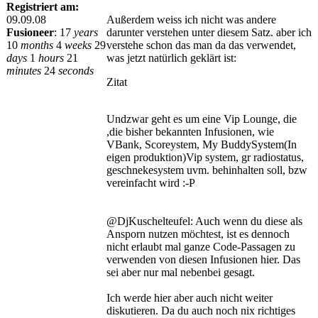
Registriert am:
09.09.08
Außerdem weiss ich nicht was andere
Fusioneer
:
17
years
darunter verstehen unter diesem Satz. aber ich
10
months
4
weeks
29
verstehe schon das man da das verwendet,
days
1
hours
21
was jetzt natürlich geklärt ist:
minutes
24
seconds
Zitat
Undzwar geht es um eine Vip Lounge, die
,die bisher bekannten Infusionen, wie
VBank, Scoreystem, My BuddySystem(In
eigen produktion)Vip system, gr radiostatus,
geschnekesystem uvm. behinhalten soll, bzw
vereinfacht wird :-P
@DjKuschelteufel: Auch wenn du diese als
Ansporn nutzen möchtest, ist es dennoch
nicht erlaubt mal ganze Code-Passagen zu
verwenden von diesen Infusionen hier. Das
sei aber nur mal nebenbei gesagt.
Ich werde hier aber auch nicht weiter
diskutieren. Da du auch noch nix richtiges