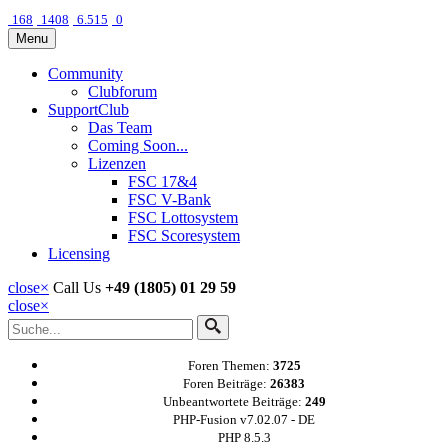
168
1408
6.515
0
Menu
Community
Clubforum
SupportClub
Das Team
Coming Soon...
Lizenzen
FSC 17&4
FSC V-Bank
FSC Lottosystem
FSC Scoresystem
Licensing
close
×
Call Us
+49 (1805) 01 29 59
close
×
Foren Themen:
3725
Foren Beiträge:
26383
Unbeantwortete Beiträge:
249
PHP-Fusion v7.02.07 - DE
PHP 8.5.3