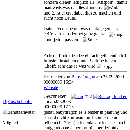
sieht man dann auch nicht mehr das man sich
sondern dienen lediglich als "Ansporn" damit
in 3 unterschiedlichen Infusionen sich
man weiß was da alles drinne ist
-
befindet.
und 2. ist er erst dabei dies zu machen und
sucht noch Leute.
Außerdem weise ich nochmal daraufhin das
die Umschreibung für den Eigenbedarf
Daher: Verstehe net was du dagegen hast
erlaubt ist auf eigenes Risiko. Jedoch da sich
@Crashfm .. oder net ganz gelesen
.
kaum etwas von der Codestruktur ändern
kann jeden passieren
wird, ist das anbieten laut unserer Lizenz
nicht auf anderen Seiten gestattet.
Achso.. finde die Idee einfach geil ..endlich 1
Infusion installieren und 3 drinne haben
...hoffe sehr das es was wird
Bearbeitet von
BabyDragon
am 25.09.2009
00000009 16:34
Website
Geschrieben
#12
DjKuschelteufel
am 25.09.2009
00000009 17:23
genau babydragon es is bisher in planung und
es sind nicht 3 infusion in 1 sondern eine
Mitglied
reihe mehr *fg :-) ich denke auch das es noch
einige monate dauern wird, aber definitiv