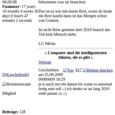
08.09.08
bekommen was sie brauchen.
Fusioneer
:
17
years
10
months
4
weeks
30
Das ist so wie mit einem Brot, wenn du heute
days
0
hours
47
ein Brot kaufst dann ist das Morgen schon
minutes
2
seconds
von Gestern.
Ist nicht Böse gemeint aber 2010 brauch das
Teil kein Mensch mehr.
LG Micha
.: Computer sind die intelligentesten
Idioten, die es gibt :.
Website
Geschrieben
#17
DjKuschelteufel
am 25.09.2009
00000009 18:29
ja is auch nur ein datum bis wann es maximal
fertig sein soll :-) ich denke so an fang 2010
Mitglied
ende januar ca :-)
Beiträge:
128