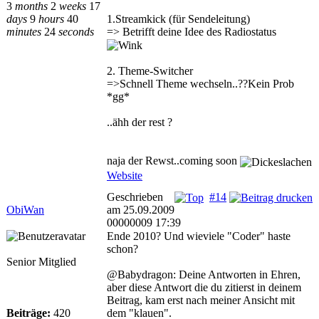
3
months
2
weeks
17
days
9
hours
40
1.Streamkick (für Sendeleitung)
minutes
24
seconds
=> Betrifft deine Idee des Radiostatus
2. Theme-Switcher
=>Schnell Theme wechseln..??Kein Prob
*gg*
..ähh der rest ?
naja der Rewst..coming soon
Website
Geschrieben
#14
ObiWan
am 25.09.2009
00000009 17:39
Ende 2010? Und wieviele "Coder" haste
schon?
Senior Mitglied
@Babydragon: Deine Antworten in Ehren,
aber diese Antwort die du zitierst in deinem
Beitrag, kam erst nach meiner Ansicht mit
Beiträge:
420
dem "klauen".