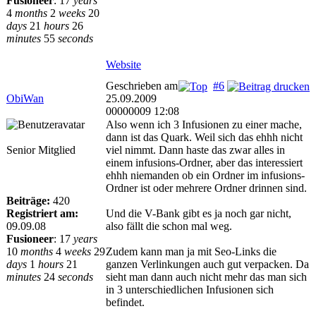
Fusioneer
:
17
years
4
months
2
weeks
20
days
21
hours
26
minutes
55
seconds
Website
Geschrieben am
#6
ObiWan
25.09.2009
00000009 12:08
Also wenn ich 3 Infusionen zu einer mache,
dann ist das Quark. Weil sich das ehhh nicht
Senior Mitglied
viel nimmt. Dann haste das zwar alles in
einem infusions-Ordner, aber das interessiert
ehhh niemanden ob ein Ordner im infusions-
Ordner ist oder mehrere Ordner drinnen sind.
Beiträge:
420
Registriert am:
Und die V-Bank gibt es ja noch gar nicht,
09.09.08
also fällt die schon mal weg.
Fusioneer
:
17
years
10
months
4
weeks
29
Zudem kann man ja mit Seo-Links die
days
1
hours
21
ganzen Verlinkungen auch gut verpacken. Da
minutes
24
seconds
sieht man dann auch nicht mehr das man sich
in 3 unterschiedlichen Infusionen sich
befindet.