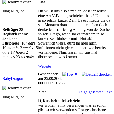
Aha...
Jung Mitglied
Du willst uns also erzählen, dass ihr selbst
eine Art V-Bank geschrieben habt? Und das
in so relativ kurzer Zeit? Es gibt Leute die da
seit Monaten dran sind und die haben doch
Beiträge:
28
denke ich mal richtig Ahnung von der Sache,
Registriert am:
so wie Drago, wenn ihr es trotzdem in so
23.09.09
kurzer Zeit hinbekommt - Hut ab!
Fusioneer
:
16
years
Soweit ich weiss, dürft ihr aber auch
10
months
2
weeks
15
infusionen nicht gleich nennen wie bereits
days
17
hours
2
vorhandene. Naja lassen wir uns mal
minutes
23
seconds
überraschen was kommt.
Website
Geschrieben
#11
BabyDragon
am 25.09.2009
00000009 16:33
Zitat
Zeige gesamten Text
Jung Mitglied
DjKuschelteufel schrieb:
wir wollen ja nix verwenden was es schon
gibt :-) wir verwenden selbst geschriebene