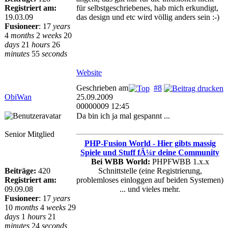
Registriert am:
für selbstgeschriebenes, hab mich erkundigt,
19.03.09
das design und etc wird völlig anders sein :-)
Fusioneer
:
17
years
4
months
2
weeks
20
days
21
hours
26
minutes
55
seconds
Website
Geschrieben am
#8
ObiWan
25.09.2009
00000009 12:45
Da bin ich ja mal gespannt ...
Senior Mitglied
PHP-Fusion World - Hier gibts massig
Spiele und Stuff fÃ¼r deine Community
Bei WBB World:
PHPFWBB 1.x.x
Beiträge:
420
Schnittstelle (eine Registrierung,
Registriert am:
problemloses einloggen auf beiden Systemen)
09.09.08
... und vieles mehr.
Fusioneer
:
17
years
10
months
4
weeks
29
days
1
hours
21
minutes
24
seconds