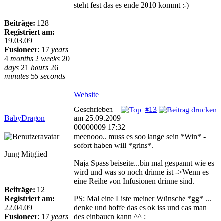
steht fest das es ende 2010 kommt :-)
Beiträge:
128
Registriert am:
19.03.09
Fusioneer
:
17
years
4
months
2
weeks
20
days
21
hours
26
minutes
55
seconds
Website
Geschrieben
#13
BabyDragon
am 25.09.2009
00000009 17:32
meenooo.. muss es soo lange sein *Win* -
sofort haben will *grins*.
Jung Mitglied
Naja Spass beiseite...bin mal gespannt wie es
wird und was so noch drinne ist ->Wenn es
eine Reihe von Infusionen drinne sind.
Beiträge:
12
Registriert am:
PS: Mal eine Liste meiner Wünsche *gg* ...
22.04.09
denke und hoffe das es ok iss und das man
Fusioneer
:
17
years
des einbauen kann ^^ :