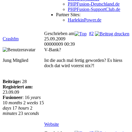
PHPFusion-Deutschland.de
PHPFusion-SupportClub.de
Partner Sites:
HarlekinPower.de
Geschrieben am
#2
Crashfm
25.09.2009
00000009 00:39
V-Bank?
Jung Mitglied
Ist die auch mal fertig geworden? Es hiess
doch dat wird vorerst nix?!
Beiträge:
28
Registriert am:
23.09.09
Fusioneer
:
16
years
10
months
2
weeks
15
days
17
hours
2
minutes
23
seconds
Website