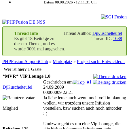
Datum 09.08.2026 -
12:11:32
Uhr
Thread Info
Thread Author:
DjKuschelteufel
Es gibt 18 Beiträge zu
Thread ID:
1688
diesem Thema, und es
wurde 9001 mal angesehen.
PHPFusion-SupportClub
»
Marktplatz
»
Projekt sucht Entwickler...
Wer ist hier? 1 Gäste
*MVR* VIP Lounge 1.0
Geschrieben am
#1
DjKuschelteufel
24.09.2009
00000009 22:21
Ja liebe leute auch wenn noch voll in planung
wollen, wir trotzdem unsere Infusion
Mitglied
vorstellen, bzw suchen auch noch mitcoder
:-)
Undzwar geht es um eine Vip Lounge, die
Beiträge:
128
,die bisher bekannten Infusionen, wie