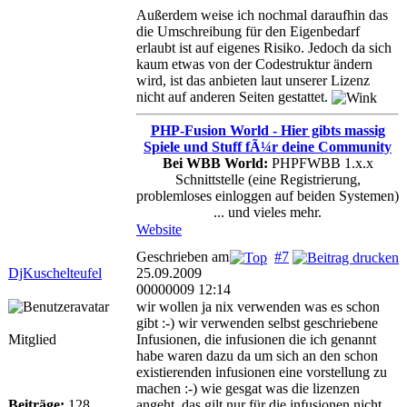
Außerdem weise ich nochmal daraufhin das
die Umschreibung für den Eigenbedarf
erlaubt ist auf eigenes Risiko. Jedoch da sich
kaum etwas von der Codestruktur ändern
wird, ist das anbieten laut unserer Lizenz
nicht auf anderen Seiten gestattet.
PHP-Fusion World - Hier gibts massig
Spiele und Stuff fÃ¼r deine Community
Bei WBB World:
PHPFWBB 1.x.x
Schnittstelle (eine Registrierung,
problemloses einloggen auf beiden Systemen)
... und vieles mehr.
Website
Geschrieben am
#7
DjKuschelteufel
25.09.2009
00000009 12:14
wir wollen ja nix verwenden was es schon
gibt :-) wir verwenden selbst geschriebene
Mitglied
Infusionen, die infusionen die ich genannt
habe waren dazu da um sich an den schon
existierenden infusionen eine vorstellung zu
machen :-) wie gesgat was die lizenzen
Beiträge:
128
angeht, das gilt nur für die infusionen nicht