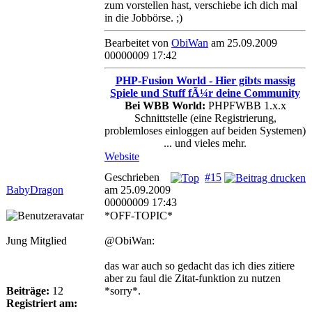
zum vorstellen hast, verschiebe ich dich mal
in die Jobbörse. ;)
Bearbeitet von
ObiWan
am 25.09.2009
00000009 17:42
PHP-Fusion World - Hier gibts massig
Spiele und Stuff fÃ¼r deine Community
Bei WBB World:
PHPFWBB 1.x.x
Schnittstelle (eine Registrierung,
problemloses einloggen auf beiden Systemen)
... und vieles mehr.
Website
Geschrieben
#15
BabyDragon
am 25.09.2009
00000009 17:43
*OFF-TOPIC*
Jung Mitglied
@ObiWan:
das war auch so gedacht das ich dies zitiere
aber zu faul die Zitat-funktion zu nutzen
Beiträge:
12
*sorry*.
Registriert am: