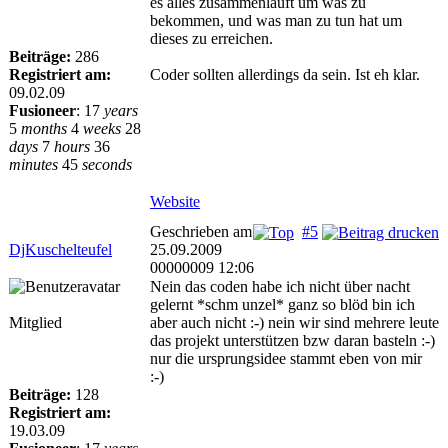
es alles zusammenläuft um was zu
bekommen, und was man zu tun hat um
dieses zu erreichen.
Beiträge:
286
Registriert am:
Coder sollten allerdings da sein. Ist eh klar.
09.02.09
Fusioneer
:
17
years
5
months
4
weeks
28
days
7
hours
36
minutes
45
seconds
Website
Geschrieben am
#5
DjKuschelteufel
25.09.2009
00000009 12:06
Nein das coden habe ich nicht über nacht
gelernt *schm unzel* ganz so blöd bin ich
Mitglied
aber auch nicht :-) nein wir sind mehrere leute
das projekt unterstützen bzw daran basteln :-)
nur die ursprungsidee stammt eben von mir
:-)
Beiträge:
128
Registriert am:
19.03.09