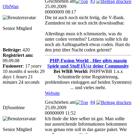
Geschrieben am
#3
ObiWan
25.09.2009
00000009 08:17
Die ist auch noch nicht fertig, die V-Bank.
Zumindest ist sie noch nicht downloadbar.
Senior Mitglied
Allerdings muss ich schmunzeln, was du
unter coden verstehst? Letztens sollte ich dir
noch als Auftragsarbeit etwas coden. Hast du
Beiträge:
420
den jetzt über Nacht coden gelernt?
Registriert am:
09.09.08
PHP-Fusion World - Hier gibts massig
Fusioneer
:
17
years
Spiele und Stuff fÃ¼r deine Community
10
months
4
weeks
29
Bei WBB World:
PHPFWBB 1.x.x
days
1
hours
21
Schnittstelle (eine Registrierung,
minutes
24
seconds
problemloses einloggen auf beiden Systemen)
... und vieles mehr.
Website
Geschrieben am
#4
DjSusnhine
25.09.2009
00000009 11:52
Ich finde die Idee selber ist gut. Man sollte
nur ausreichende Informationen bekommen
Senior Mitglied
was genau rein soll in das ganze paket. Wie