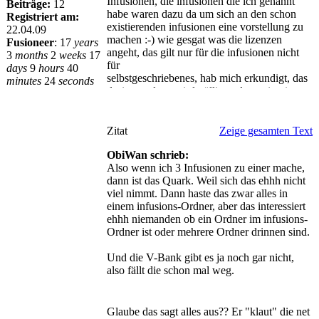
Infusionen, die infusionen die ich genannt
Beiträge:
12
habe waren dazu da um sich an den schon
Registriert am:
existierenden infusionen eine vorstellung zu
22.04.09
machen :-) wie gesgat was die lizenzen
Fusioneer
:
17
years
angeht, das gilt nur für die infusionen nicht
3
months
2
weeks
17
für
days
9
hours
40
selbstgeschriebenes, hab mich erkundigt, das
minutes
24
seconds
design und etc wird völlig anders sein :-)
Zitat
Zeige gesamten Text
ObiWan schrieb:
Also wenn ich 3 Infusionen zu einer mache,
dann ist das Quark. Weil sich das ehhh nicht
viel nimmt. Dann haste das zwar alles in
einem infusions-Ordner, aber das interessiert
ehhh niemanden ob ein Ordner im infusions-
Ordner ist oder mehrere Ordner drinnen sind.
Und die V-Bank gibt es ja noch gar nicht,
also fällt die schon mal weg.
Zudem kann man ja mit Seo-Links die
ganzen Verlinkungen auch gut verpacken. Da
Glaube das sagt alles aus?? Er "klaut" die net