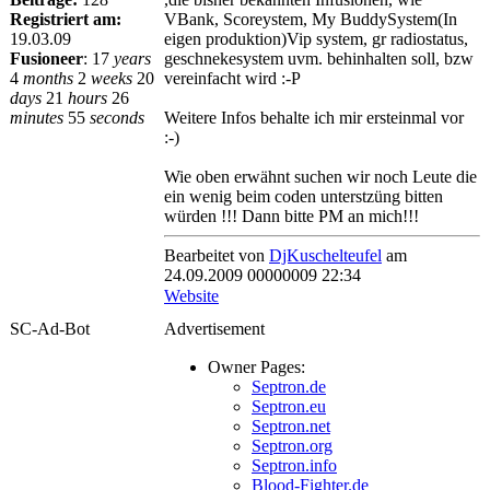
Registriert am:
VBank, Scoreystem, My BuddySystem(In
19.03.09
eigen produktion)Vip system, gr radiostatus,
Fusioneer
:
17
years
geschnekesystem uvm. behinhalten soll, bzw
4
months
2
weeks
20
vereinfacht wird :-P
days
21
hours
26
minutes
55
seconds
Weitere Infos behalte ich mir ersteinmal vor
:-)
Wie oben erwähnt suchen wir noch Leute die
ein wenig beim coden unterstzüng bitten
würden !!! Dann bitte PM an mich!!!
Bearbeitet von
DjKuschelteufel
am
24.09.2009 00000009 22:34
Website
SC-Ad-Bot
Advertisement
Owner Pages:
Septron.de
Septron.eu
Septron.net
Septron.org
Septron.info
Blood-Fighter.de