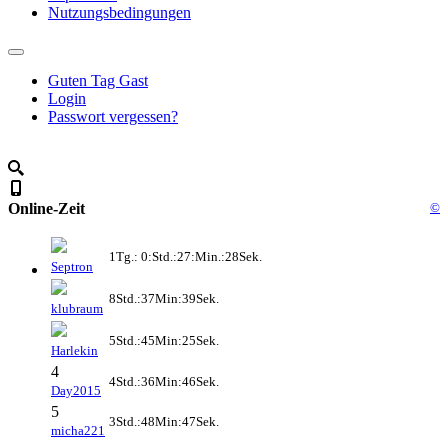
Nutzungsbedingungen
Guten Tag Gast
Login
Passwort vergessen?
Online-Zeit
©
1Tg.: 0:Std.:27:Min.:28Sek.
Septron
8Std.:37Min:39Sek.
klubraum
5Std.:45Min:25Sek.
Harlekin
4
4Std.:36Min:46Sek.
Day2015
5
3Std.:48Min:47Sek.
micha221