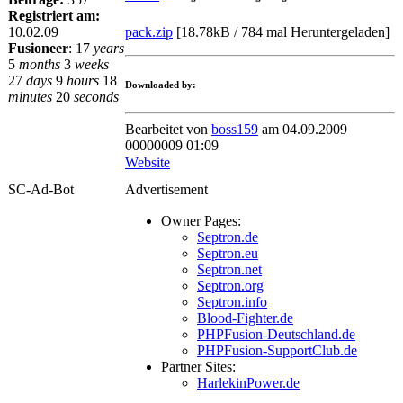
Registriert am:
pack.zip
[
18.78kB / 784 mal Heruntergeladen
]
10.02.09
Fusioneer
:
17
years
5
months
3
weeks
27
days
9
hours
18
Downloaded by:
minutes
20
seconds
Bearbeitet von
boss159
am 04.09.2009
00000009 01:09
Website
SC-Ad-Bot
Advertisement
Owner Pages:
Septron.de
Septron.eu
Septron.net
Septron.org
Septron.info
Blood-Fighter.de
PHPFusion-Deutschland.de
PHPFusion-SupportClub.de
Partner Sites:
HarlekinPower.de