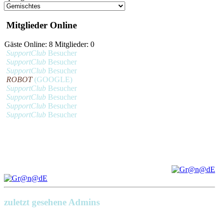
Mitglieder Online
Gäste Online: 8 Mitglieder: 0
SupportClub
Besucher
SupportClub
Besucher
SupportClub
Besucher
ROBOT
(GOOGLE)
SupportClub
Besucher
SupportClub
Besucher
SupportClub
Besucher
SupportClub
Besucher
zuletzt gesehene Admins