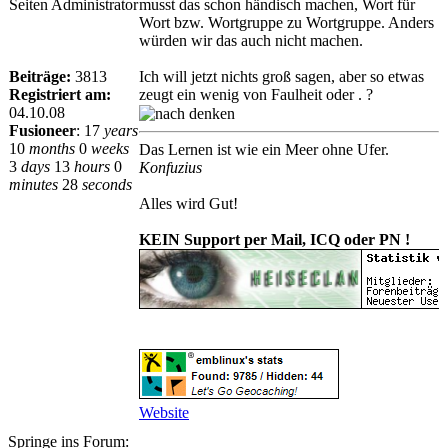
Seiten Administrator
musst das schon händisch machen, Wort für
Wort bzw. Wortgruppe zu Wortgruppe. Anders
würden wir das auch nicht machen.
Beiträge:
3813
Ich will jetzt nichts groß sagen, aber so etwas
Registriert am:
zeugt ein wenig von Faulheit oder . ?
04.10.08
Fusioneer
:
17
years
10
months
0
weeks
Das Lernen ist wie ein Meer ohne Ufer.
3
days
13
hours
0
Konfuzius
minutes
28
seconds
Alles wird Gut!
KEIN Support per Mail, ICQ oder PN !
Website
Springe ins Forum: