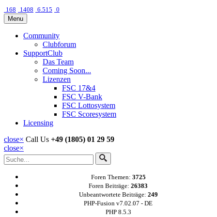
168
1408
6.515
0
Menu
Community
Clubforum
SupportClub
Das Team
Coming Soon...
Lizenzen
FSC 17&4
FSC V-Bank
FSC Lottosystem
FSC Scoresystem
Licensing
close
×
Call Us
+49 (1805) 01 29 59
close
×
Foren Themen:
3725
Foren Beiträge:
26383
Unbeantwortete Beiträge:
249
PHP-Fusion v7.02.07 - DE
PHP 8.5.3