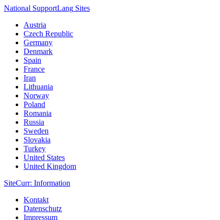
National Support
Lang
Sites
Austria
Czech Republic
Germany
Denmark
Spain
France
Iran
Lithuania
Norway
Poland
Romania
Russia
Sweden
Slovakia
Turkey
United States
United Kingdom
Site
Curr
: Information
Kontakt
Datenschutz
Impressum