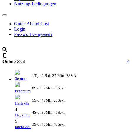
Nutzungsbedingungen
Guten Abend Gast
Login
Passwort vergessen?
Online-Zeit
©
1Tg.: 0:Std.:27:Min.:28Sek.
Septron
8Std.:37Min:39Sek.
klubraum
5Std.:45Min:25Sek.
Harlekin
4
4Std.:36Min:46Sek.
Day2015
5
3Std.:48Min:47Sek.
micha221