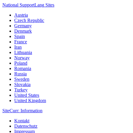
National Support
Lang
Sites
Austria
Czech Republic
Germany
Denmark
Spain
France
Iran
Lithuania
Norway
Poland
Romania
Russia
Sweden
Slovakia
Turkey
United States
United Kingdom
Site
Curr
: Information
Kontakt
Datenschutz
Impressum