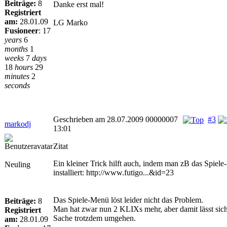
Beiträge:
8
Danke erst mal!
Registriert
am:
28.01.09
LG Marko
Fusioneer
:
17
years
6
months
1
weeks
7
days
18
hours
29
minutes
2
seconds
Geschrieben am 28.07.2009 00000007
#3
markodj
13:01
Zitat
Ein kleiner Trick hilft auch, indem man zB das Spiel
Neuling
installiert: http://www.futigo...&id=23
Das Spiele-Menü löst leider nicht das Problem.
Beiträge:
8
Man hat zwar nun 2 KLIXs mehr, aber damit lässt sic
Registriert
Sache trotzdem umgehen.
am:
28.01.09