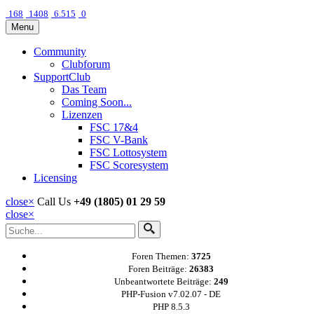
168
1408
6.515
0
Menu
Community
Clubforum
SupportClub
Das Team
Coming Soon...
Lizenzen
FSC 17&4
FSC V-Bank
FSC Lottosystem
FSC Scoresystem
Licensing
close
×
Call Us
+49 (1805) 01 29 59
close
×
Foren Themen:
3725
Foren Beiträge:
26383
Unbeantwortete Beiträge:
249
PHP-Fusion v7.02.07 - DE
PHP 8.5.3