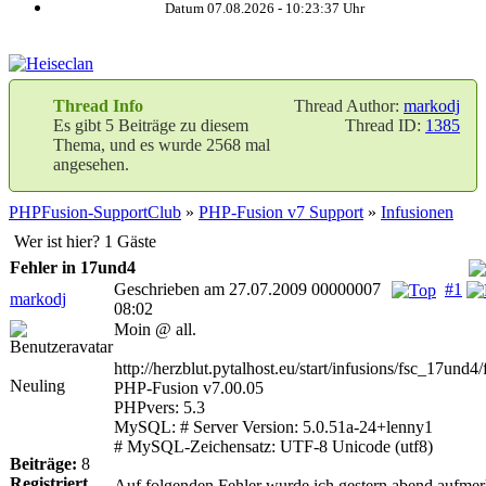
Datum 07.08.2026 -
10:23:37
Uhr
Thread Info
Thread Author:
markodj
Es gibt 5 Beiträge zu diesem
Thread ID:
1385
Thema, und es wurde 2568 mal
angesehen.
PHPFusion-SupportClub
»
PHP-Fusion v7 Support
»
Infusionen
Wer ist hier? 1 Gäste
Fehler in 17und4
Geschrieben am 27.07.2009 00000007
#1
markodj
08:02
Moin @ all.
http://herzblut.pytalhost.eu/start/infusions/fsc_17und
Neuling
PHP-Fusion v7.00.05
PHPvers: 5.3
MySQL: # Server Version: 5.0.51a-24+lenny1
# MySQL-Zeichensatz: UTF-8 Unicode (utf8)
Beiträge:
8
Registriert
Auf folgenden Fehler wurde ich gestern abend aufme