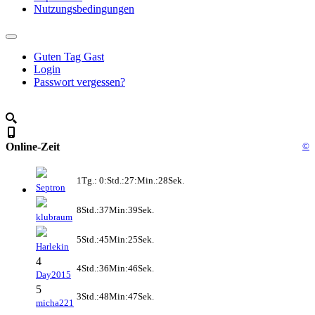
Nutzungsbedingungen
Guten Tag Gast
Login
Passwort vergessen?
Online-Zeit
©
1Tg.: 0:Std.:27:Min.:28Sek.
Septron
8Std.:37Min:39Sek.
klubraum
5Std.:45Min:25Sek.
Harlekin
4
4Std.:36Min:46Sek.
Day2015
5
3Std.:48Min:47Sek.
micha221