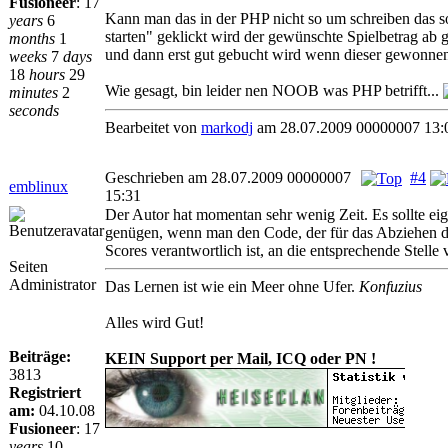
Fusioneer
:
17
Kann man das in der PHP nicht so um schreiben das so
years
6
starten" geklickt wird der gewünschte Spielbetrag ab 
months
1
und dann erst gut gebucht wird wenn dieser gewonnen
weeks
7
days
18
hours
29
Wie gesagt, bin leider nen NOOB was PHP betrifft...
minutes
2
seconds
Bearbeitet von
markodj
am 28.07.2009 00000007 13:
Geschrieben am 28.07.2009 00000007
#4
emblinux
15:31
Der Autor hat momentan sehr wenig Zeit. Es sollte eig
genügen, wenn man den Code, der für das Abziehen d
Scores verantwortlich ist, an die entsprechende Stelle 
Seiten
Administrator
Das Lernen ist wie ein Meer ohne Ufer.
Konfuzius
Alles wird Gut!
Beiträge:
KEIN Support per Mail, ICQ oder PN !
3813
Registriert
am:
04.10.08
Fusioneer
:
17
years
10