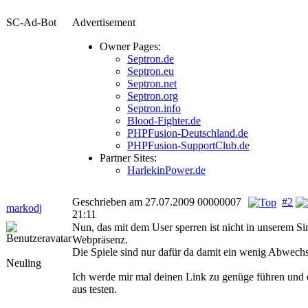
SC-Ad-Bot
Advertisement
Owner Pages:
Septron.de
Septron.eu
Septron.net
Septron.org
Septron.info
Blood-Fighter.de
PHPFusion-Deutschland.de
PHPFusion-SupportClub.de
Partner Sites:
HarlekinPower.de
Geschrieben am 27.07.2009 00000007
#2
markodj
21:11
Nun, das mit dem User sperren ist nicht in unserem Si
Webpräsenz.
Die Spiele sind nur dafür da damit ein wenig Abwechs
Neuling
Ich werde mir mal deinen Link zu genüge führen und 
aus testen.