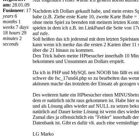
am:
28.01.09
Fusioneer
:
17
Nachdem ich Dollars gekauft habe, und mein erstes S
years
6
habe (z.B. Ziehe erste Karte 10, zweite Karte Bube = 
months
1
ohne mein Spiel zu beenden mit meinem letzten Konto
weeks
7
days
spielen in dem ich z.B. im LinkPanel die Seite von 1
18
hours
29
auf rufe.
minutes
2
Soll heißen das ich jedesmal mit dem letzten Spielstan
seconds
kann wenn ich merke das die ersten 2 Karten über 11 
über die 21 hinaus zu kommen.
Den Trick haben meine HPbesucher innerhalb 10 Min
bekommen und Unsummen an Dollars erspielt.
Da ich in PHP und MySQL nen NOOB bin fällt es mir
schwer die fsc_17und4.php so zu bearbeiten das wenn
aktionen mache das trotzdem der Einsatz ab gezogen 
Des weiteren hatte ein HPbesucher einen MINUSbetra
dem er natürlich nicht raus gekommen ist. Habe hier 
und als Lösung alles wieder auf NULL zu setzen be
natürlich auf Dauer keine Lösung ist wenn dies wiede
Zumal dies ja offensichtlich ein "Fehler" innerhalb de
Datenbank ist. Gibt es dafür vlt. auch eine vernünftig
LG Marko