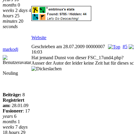
months
0
weeks
2
days
4
hours
25
minutes
20
seconds
Website
Geschrieben am 28.07.2009 00000007
#5
markodj
16:03
Hat jemand Dunst von dieser FSC_17und4.php?
Ausser der Autor der leider keine Zeit hat für dieses s
Neuling
Beiträge:
8
Registriert
am:
28.01.09
Fusioneer
:
17
years
6
months
1
weeks
7
days
18
hours
29