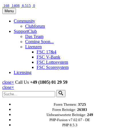
168
1408
6.515
0
Menu
Community
Clubforum
SupportClub
Das Team
Coming Soon...
Lizenzen
FSC 17&4
FSC V-Bank
FSC Lottosystem
FSC Scoresystem
Licensing
close
×
Call Us
+49 (1805) 01 29 59
close
×
Foren Themen:
3725
Foren Beiträge:
26383
Unbeantwortete Beiträge:
249
PHP-Fusion v7.02.07 - DE
PHP 8.5.3