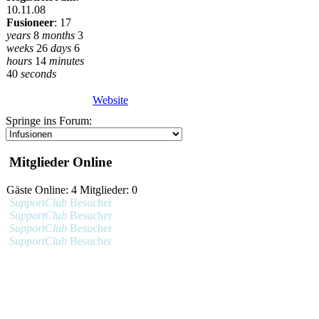
10.11.08
Fusioneer
:
17
years
8
months
3
weeks
26
days
6
hours
14
minutes
40
seconds
Website
Springe ins Forum:
Mitglieder Online
Gäste Online: 4 Mitglieder: 0
SupportClub
Besucher
SupportClub
Besucher
SupportClub
Besucher
SupportClub
Besucher