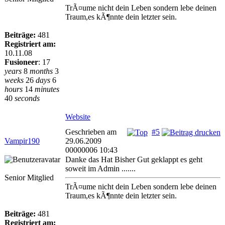
TrÃ¤ume nicht dein Leben sondern lebe deinen
Traum,es kÃ¶nnte dein letzter sein.
Beiträge:
481
Registriert am:
10.11.08
Fusioneer
:
17
years
8
months
3
weeks
26
days
6
hours
14
minutes
40
seconds
Website
Geschrieben am
#5
Vampir190
29.06.2009
00000006 10:43
Danke das Hat Bisher Gut geklappt es geht
soweit im Admin .......
Senior Mitglied
TrÃ¤ume nicht dein Leben sondern lebe deinen
Traum,es kÃ¶nnte dein letzter sein.
Beiträge:
481
Registriert am: