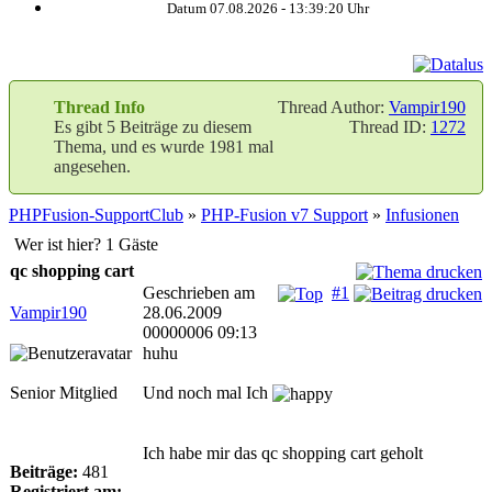
Datum 07.08.2026 -
13:39:20
Uhr
Thread Info
Thread Author:
Vampir190
Es gibt 5 Beiträge zu diesem
Thread ID:
1272
Thema, und es wurde 1981 mal
angesehen.
PHPFusion-SupportClub
»
PHP-Fusion v7 Support
»
Infusionen
Wer ist hier? 1 Gäste
qc shopping cart
Geschrieben am
#1
Vampir190
28.06.2009
00000006 09:13
huhu
Senior Mitglied
Und noch mal Ich
Ich habe mir das qc shopping cart geholt
Beiträge:
481
Registriert am: