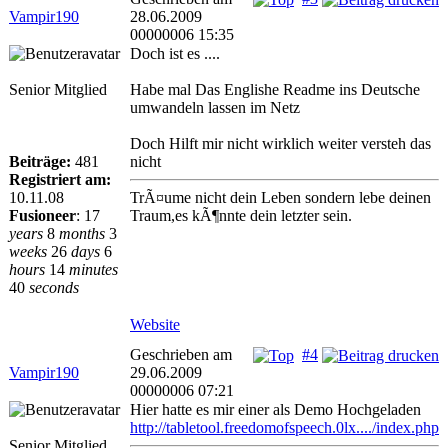
Vampir190
28.06.2009
00000006 15:35
Doch ist es ....
Senior Mitglied
Habe mal Das Englishe Readme ins Deutsche
umwandeln lassen im Netz
Doch Hilft mir nicht wirklich weiter versteh das
Beiträge:
481
nicht
Registriert am:
10.11.08
TrÃ¤ume nicht dein Leben sondern lebe deinen
Fusioneer
:
17
Traum,es kÃ¶nnte dein letzter sein.
years
8
months
3
weeks
26
days
6
hours
14
minutes
40
seconds
Website
Geschrieben am
#4
Vampir190
29.06.2009
00000006 07:21
Hier hatte es mir einer als Demo Hochgeladen
http://tabletool.freedomofspeech.0lx..../index.php
Senior Mitglied