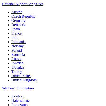
National Support
Lang
Sites
Austria
Czech Republic
Germany
Denmark
Spain
France
Iran
Lithuania
Norway
Poland
Romania
Russia
Sweden
Slovakia
Turkey
United States
United Kingdom
Site
Curr
: Information
Kontakt
Datenschutz
Impressum