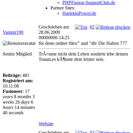
PHPFusion-SupportClub.de
Partner Sites:
HarlekinPower.de
Geschrieben am
#2
Vampir190
28.06.2009
00000006 14:25
für denn ordner files/" and "db/ Die Haben 777
Senior Mitglied
TrÃ¤ume nicht dein Leben sondern lebe deinen
Traum,es kÃ¶nnte dein letzter sein.
Beiträge:
481
Registriert am:
10.11.08
Fusioneer
:
17
years
8
months
3
weeks
26
days
6
hours
14
minutes
40
seconds
Website
Geschrieben am
#3