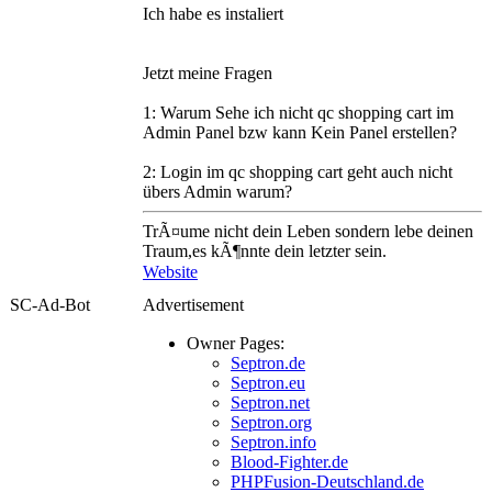
Ich habe es instaliert
Jetzt meine Fragen
1: Warum Sehe ich nicht qc shopping cart im
Admin Panel bzw kann Kein Panel erstellen?
2: Login im qc shopping cart geht auch nicht
übers Admin warum?
TrÃ¤ume nicht dein Leben sondern lebe deinen
Traum,es kÃ¶nnte dein letzter sein.
Website
SC-Ad-Bot
Advertisement
Owner Pages:
Septron.de
Septron.eu
Septron.net
Septron.org
Septron.info
Blood-Fighter.de
PHPFusion-Deutschland.de