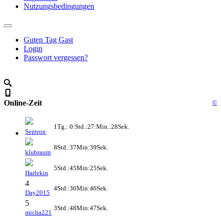
Nutzungsbedingungen
Guten Tag Gast
Login
Passwort vergessen?
Online-Zeit
©
1Tg.: 0:Std.:27:Min.:28Sek.
Septron
8Std.:37Min:39Sek.
klubraum
5Std.:45Min:25Sek.
Harlekin
4
4Std.:36Min:46Sek.
Day2015
5
3Std.:48Min:47Sek.
micha221