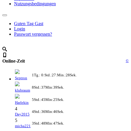
Nutzungsbedingungen
Guten Tag Gast
Login
Passwort vergessen?
Online-Zeit
©
1Tg.: 0:Std.:27:Min.:28Sek.
Septron
8Std.:37Min:39Sek.
klubraum
5Std.:45Min:25Sek.
Harlekin
4
4Std.:36Min:46Sek.
Day2015
5
3Std.:48Min:47Sek.
micha221