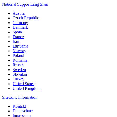
National Support
Lang
Sites
Austria
Czech Republic
Germany
Denmark
Spain
France
Iran
Lithuania
Norway
Poland
Romania
Russia
Sweden
Slovakia
Turkey
United States
United Kingdom
Site
Curr
: Information
Kontakt
Datenschutz
Impressum