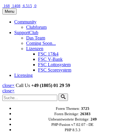
168
1408
6.515
0
Menu
Community
Clubforum
SupportClub
Das Team
Coming Soon...
Lizenzen
FSC 17&4
FSC V-Bank
FSC Lottosystem
FSC Scoresystem
Licensing
close
×
Call Us
+49 (1805) 01 29 59
close
×
Foren Themen:
3725
Foren Beiträge:
26383
Unbeantwortete Beiträge:
249
PHP-Fusion v7.02.07 - DE
PHP 8.5.3