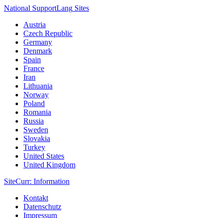
National Support
Lang
Sites
Austria
Czech Republic
Germany
Denmark
Spain
France
Iran
Lithuania
Norway
Poland
Romania
Russia
Sweden
Slovakia
Turkey
United States
United Kingdom
Site
Curr
: Information
Kontakt
Datenschutz
Impressum