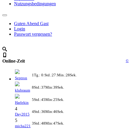
Nutzungsbedingungen
Guten Abend Gast
Login
Passwort vergessen?
Online-Zeit
©
1Tg.: 0:Std.:27:Min.:28Sek.
Septron
8Std.:37Min:39Sek.
klubraum
5Std.:45Min:25Sek.
Harlekin
4
4Std.:36Min:46Sek.
Day2015
5
3Std.:48Min:47Sek.
micha221