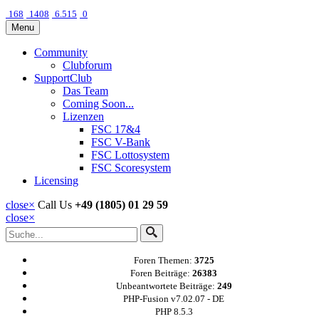
168
1408
6.515
0
Menu
Community
Clubforum
SupportClub
Das Team
Coming Soon...
Lizenzen
FSC 17&4
FSC V-Bank
FSC Lottosystem
FSC Scoresystem
Licensing
close
×
Call Us
+49 (1805) 01 29 59
close
×
Foren Themen:
3725
Foren Beiträge:
26383
Unbeantwortete Beiträge:
249
PHP-Fusion v7.02.07 - DE
PHP 8.5.3