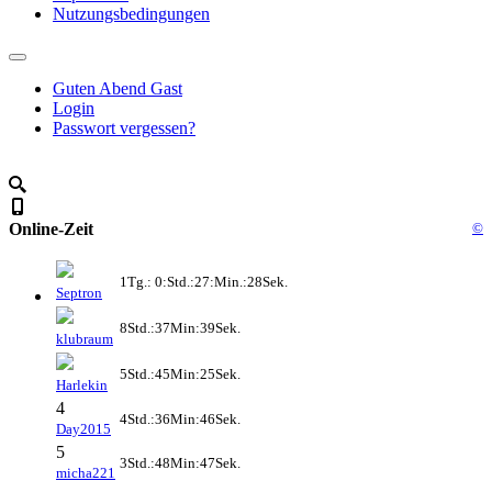
Nutzungsbedingungen
Guten Abend Gast
Login
Passwort vergessen?
Online-Zeit
©
1Tg.: 0:Std.:27:Min.:28Sek.
Septron
8Std.:37Min:39Sek.
klubraum
5Std.:45Min:25Sek.
Harlekin
4
4Std.:36Min:46Sek.
Day2015
5
3Std.:48Min:47Sek.
micha221