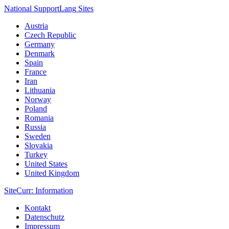
National Support
Lang
Sites
Austria
Czech Republic
Germany
Denmark
Spain
France
Iran
Lithuania
Norway
Poland
Romania
Russia
Sweden
Slovakia
Turkey
United States
United Kingdom
Site
Curr
: Information
Kontakt
Datenschutz
Impressum