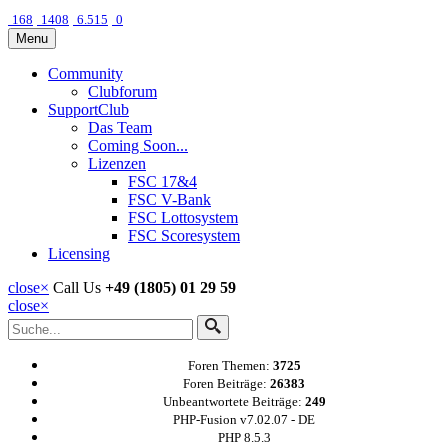
168
1408
6.515
0
Menu
Community
Clubforum
SupportClub
Das Team
Coming Soon...
Lizenzen
FSC 17&4
FSC V-Bank
FSC Lottosystem
FSC Scoresystem
Licensing
close
×
Call Us
+49 (1805) 01 29 59
close
×
Foren Themen:
3725
Foren Beiträge:
26383
Unbeantwortete Beiträge:
249
PHP-Fusion v7.02.07 - DE
PHP 8.5.3