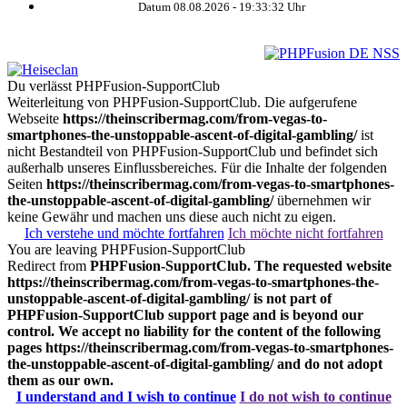
Datum 08.08.2026 -
19:33:32
Uhr
Du verlässt PHPFusion-SupportClub
Weiterleitung von PHPFusion-SupportClub. Die aufgerufene
Webseite
https://theinscribermag.com/from-vegas-to-
smartphones-the-unstoppable-ascent-of-digital-gambling/
ist
nicht Bestandteil von PHPFusion-SupportClub und befindet sich
außerhalb unseres Einflussbereiches. Für die Inhalte der folgenden
Seiten
https://theinscribermag.com/from-vegas-to-smartphones-
the-unstoppable-ascent-of-digital-gambling/
übernehmen wir
keine Gewähr und machen uns diese auch nicht zu eigen.
Ich verstehe und möchte fortfahren
Ich möchte nicht fortfahren
You are leaving PHPFusion-SupportClub
Redirect from
PHPFusion-SupportClub. The requested website
https://theinscribermag.com/from-vegas-to-smartphones-the-
unstoppable-ascent-of-digital-gambling/
is not part of
PHPFusion-SupportClub support page and is beyond our
control. We accept no liability for the content of the following
pages
https://theinscribermag.com/from-vegas-to-smartphones-
the-unstoppable-ascent-of-digital-gambling/
and do not adopt
them as our own.
I understand and I wish to continue
I do not wish to continue