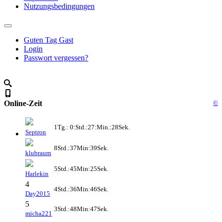
Nutzungsbedingungen
Guten Tag Gast
Login
Passwort vergessen?
Online-Zeit
©
1Tg.: 0:Std.:27:Min.:28Sek.
Septron
8Std.:37Min:39Sek.
klubraum
5Std.:45Min:25Sek.
Harlekin
4
4Std.:36Min:46Sek.
Day2015
5
3Std.:48Min:47Sek.
micha221