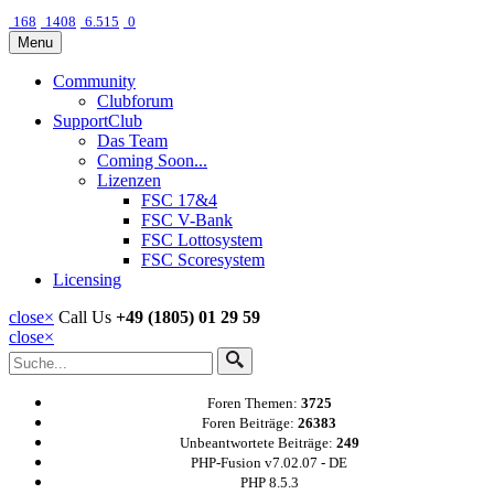
168
1408
6.515
0
Menu
Community
Clubforum
SupportClub
Das Team
Coming Soon...
Lizenzen
FSC 17&4
FSC V-Bank
FSC Lottosystem
FSC Scoresystem
Licensing
close
×
Call Us
+49 (1805) 01 29 59
close
×
Foren Themen:
3725
Foren Beiträge:
26383
Unbeantwortete Beiträge:
249
PHP-Fusion v7.02.07 - DE
PHP 8.5.3