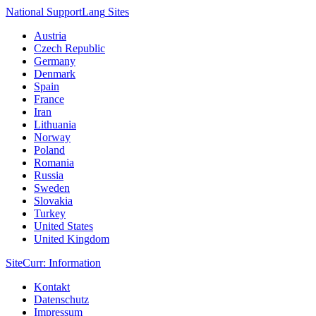
National Support
Lang
Sites
Austria
Czech Republic
Germany
Denmark
Spain
France
Iran
Lithuania
Norway
Poland
Romania
Russia
Sweden
Slovakia
Turkey
United States
United Kingdom
Site
Curr
: Information
Kontakt
Datenschutz
Impressum