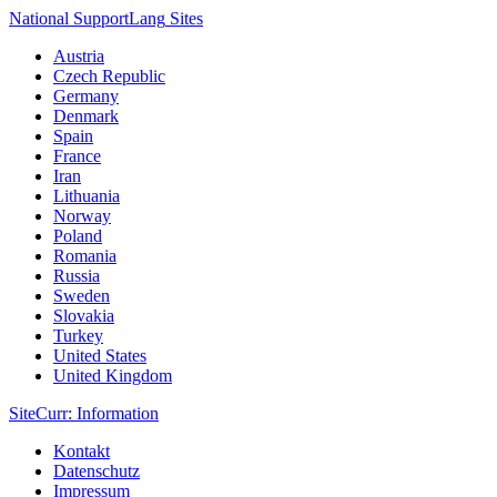
National Support
Lang
Sites
Austria
Czech Republic
Germany
Denmark
Spain
France
Iran
Lithuania
Norway
Poland
Romania
Russia
Sweden
Slovakia
Turkey
United States
United Kingdom
Site
Curr
: Information
Kontakt
Datenschutz
Impressum