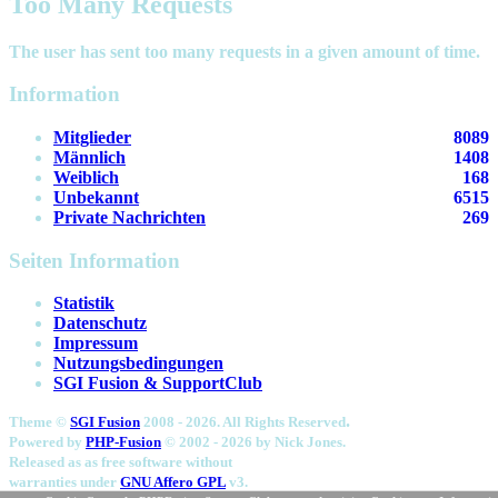
Too Many Requests
The user has sent too many requests in a given amount of time.
Information
Mitglieder
8089
Männlich
1408
Weiblich
168
Unbekannt
6515
Private Nachrichten
269
Seiten Information
Statistik
Datenschutz
Impressum
Nutzungsbedingungen
SGI Fusion & SupportClub
.
Theme ©
SGI Fusion
2008 - 2026. All Rights Reserved
Powered by
PHP-Fusion
© 2002 - 2026 by
Nick Jones.
Released as as free software without
warranties under
GNU Affero GPL
v3.