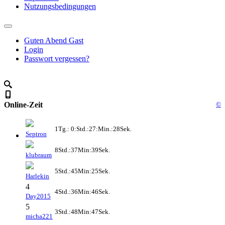
Nutzungsbedingungen
Guten Abend Gast
Login
Passwort vergessen?
Online-Zeit
©
1Tg.: 0:Std.:27:Min.:28Sek.
Septron
8Std.:37Min:39Sek.
klubraum
5Std.:45Min:25Sek.
Harlekin
4
4Std.:36Min:46Sek.
Day2015
5
3Std.:48Min:47Sek.
micha221