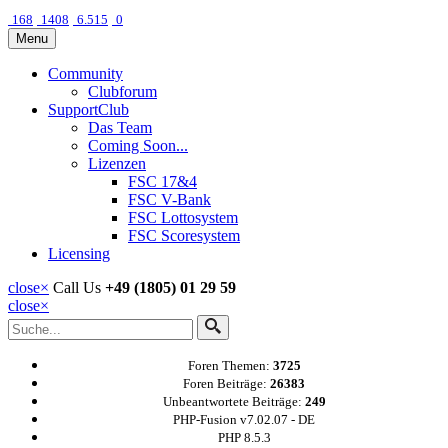
168
1408
6.515
0
Menu
Community
Clubforum
SupportClub
Das Team
Coming Soon...
Lizenzen
FSC 17&4
FSC V-Bank
FSC Lottosystem
FSC Scoresystem
Licensing
close
×
Call Us
+49 (1805) 01 29 59
close
×
Foren Themen:
3725
Foren Beiträge:
26383
Unbeantwortete Beiträge:
249
PHP-Fusion v7.02.07 - DE
PHP 8.5.3