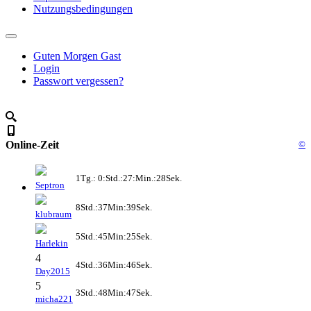
Nutzungsbedingungen
Guten Morgen Gast
Login
Passwort vergessen?
Online-Zeit
©
1Tg.: 0:Std.:27:Min.:28Sek.
Septron
8Std.:37Min:39Sek.
klubraum
5Std.:45Min:25Sek.
Harlekin
4
4Std.:36Min:46Sek.
Day2015
5
3Std.:48Min:47Sek.
micha221