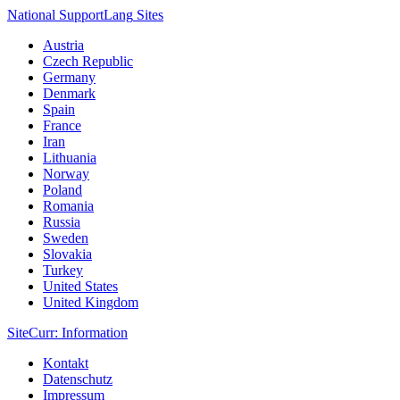
National Support
Lang
Sites
Austria
Czech Republic
Germany
Denmark
Spain
France
Iran
Lithuania
Norway
Poland
Romania
Russia
Sweden
Slovakia
Turkey
United States
United Kingdom
Site
Curr
: Information
Kontakt
Datenschutz
Impressum