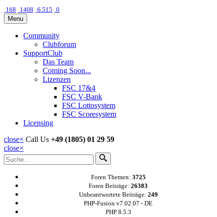
168
1408
6.515
0
Menu
Community
Clubforum
SupportClub
Das Team
Coming Soon...
Lizenzen
FSC 17&4
FSC V-Bank
FSC Lottosystem
FSC Scoresystem
Licensing
close
×
Call Us
+49 (1805) 01 29 59
close
×
Foren Themen:
3725
Foren Beiträge:
26383
Unbeantwortete Beiträge:
249
PHP-Fusion v7.02.07 - DE
PHP 8.5.3