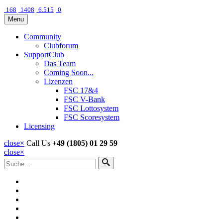
168
1408
6.515
0
Menu
Community
Clubforum
SupportClub
Das Team
Coming Soon...
Lizenzen
FSC 17&4
FSC V-Bank
FSC Lottosystem
FSC Scoresystem
Licensing
close
×
Call Us
+49 (1805) 01 29 59
close
×