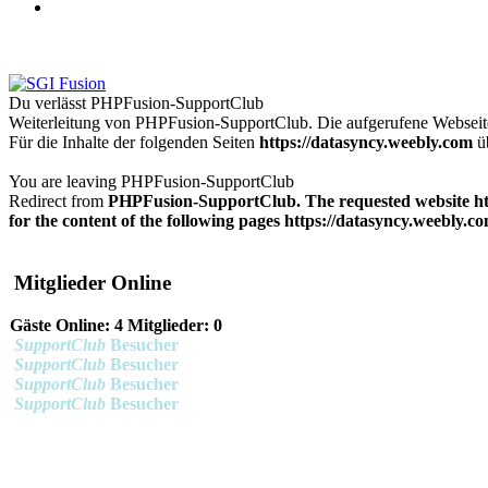
Du verlässt PHPFusion-SupportClub
Weiterleitung von PHPFusion-SupportClub. Die aufgerufene Websei
Für die Inhalte der folgenden Seiten
https://datasyncy.weebly.com
üb
You are leaving PHPFusion-SupportClub
Redirect from
PHPFusion-SupportClub. The requested website
h
for the content of the following pages
https://datasyncy.weebly.c
Mitglieder Online
Gäste Online: 4 Mitglieder: 0
SupportClub
Besucher
SupportClub
Besucher
SupportClub
Besucher
SupportClub
Besucher