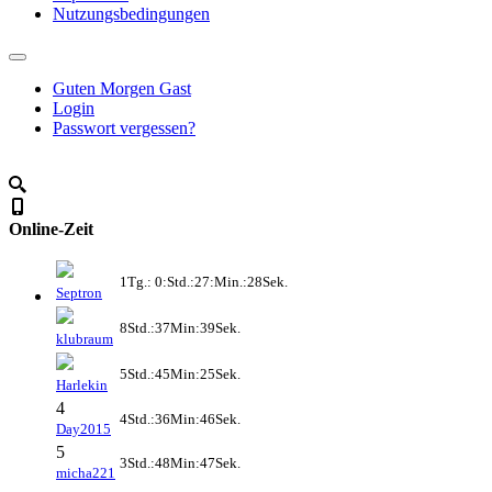
Nutzungsbedingungen
Guten Morgen Gast
Login
Passwort vergessen?
Online-Zeit
1Tg.: 0:Std.:27:Min.:28Sek.
Septron
8Std.:37Min:39Sek.
klubraum
5Std.:45Min:25Sek.
Harlekin
4
4Std.:36Min:46Sek.
Day2015
5
3Std.:48Min:47Sek.
micha221