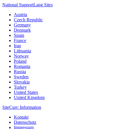
National Support
Lang
Sites
Austria
Czech Republic
Germany
Denmark
Spain
France
Iran
Lithuania
Norway
Poland
Romania
Russia
Sweden
Slovakia
Turkey
United States
United Kingdom
Site
Curr
: Information
Kontakt
Datenschutz
Impressum