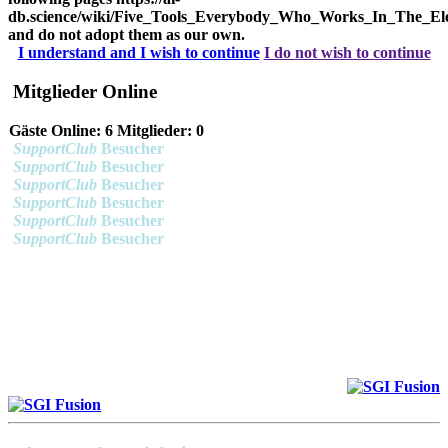
db.science/wiki/Five_Tools_Everybody_Who_Works_In_The_Ele
and do not adopt them as our own.
I understand and I wish to continue
I do not wish to continue
Mitglieder Online
Gäste Online: 6 Mitglieder: 0
SupportClub
Besucher
SupportClub
Besucher
SupportClub
Besucher
SupportClub
Besucher
SupportClub
Besucher
SupportClub
Besucher