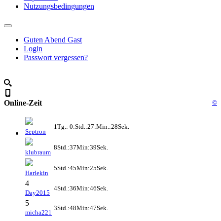
Nutzungsbedingungen
Guten Abend Gast
Login
Passwort vergessen?
Online-Zeit
©
1Tg.: 0:Std.:27:Min.:28Sek.
Septron
8Std.:37Min:39Sek.
klubraum
5Std.:45Min:25Sek.
Harlekin
4
4Std.:36Min:46Sek.
Day2015
5
3Std.:48Min:47Sek.
micha221