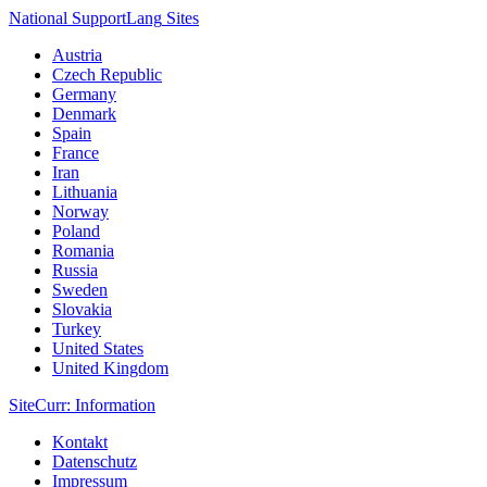
National Support
Lang
Sites
Austria
Czech Republic
Germany
Denmark
Spain
France
Iran
Lithuania
Norway
Poland
Romania
Russia
Sweden
Slovakia
Turkey
United States
United Kingdom
Site
Curr
: Information
Kontakt
Datenschutz
Impressum