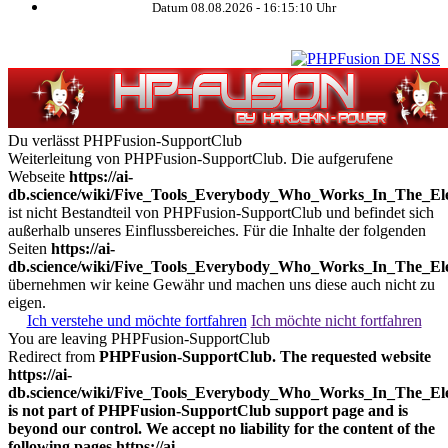
Datum 08.08.2026 -
16:15:11
Uhr
Du verlässt PHPFusion-SupportClub
Weiterleitung von PHPFusion-SupportClub. Die aufgerufene
Webseite
https://ai-
db.science/wiki/Five_Tools_Everybody_Who_Works_In_The_Ele
ist nicht Bestandteil von PHPFusion-SupportClub und befindet sich
außerhalb unseres Einflussbereiches. Für die Inhalte der folgenden
Seiten
https://ai-
db.science/wiki/Five_Tools_Everybody_Who_Works_In_The_Ele
übernehmen wir keine Gewähr und machen uns diese auch nicht zu
eigen.
Ich verstehe und möchte fortfahren
Ich möchte nicht fortfahren
You are leaving PHPFusion-SupportClub
Redirect from
PHPFusion-SupportClub. The requested website
https://ai-
db.science/wiki/Five_Tools_Everybody_Who_Works_In_The_Ele
is not part of PHPFusion-SupportClub support page and is
beyond our control. We accept no liability for the content of the
following pages
https://ai-