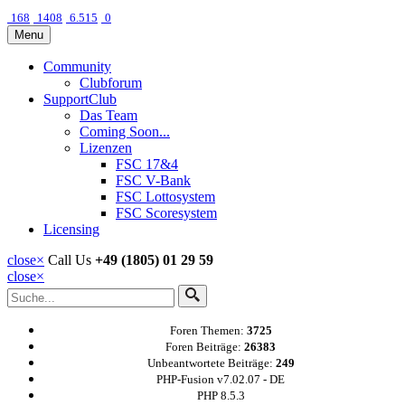
168
1408
6.515
0
Menu
Community
Clubforum
SupportClub
Das Team
Coming Soon...
Lizenzen
FSC 17&4
FSC V-Bank
FSC Lottosystem
FSC Scoresystem
Licensing
close
×
Call Us
+49 (1805) 01 29 59
close
×
Foren Themen:
3725
Foren Beiträge:
26383
Unbeantwortete Beiträge:
249
PHP-Fusion v7.02.07 - DE
PHP 8.5.3