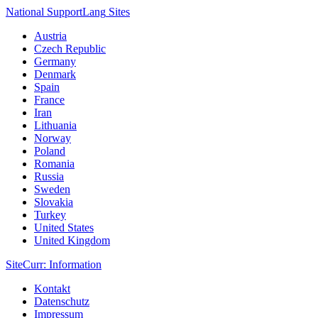
National Support
Lang
Sites
Austria
Czech Republic
Germany
Denmark
Spain
France
Iran
Lithuania
Norway
Poland
Romania
Russia
Sweden
Slovakia
Turkey
United States
United Kingdom
Site
Curr
: Information
Kontakt
Datenschutz
Impressum