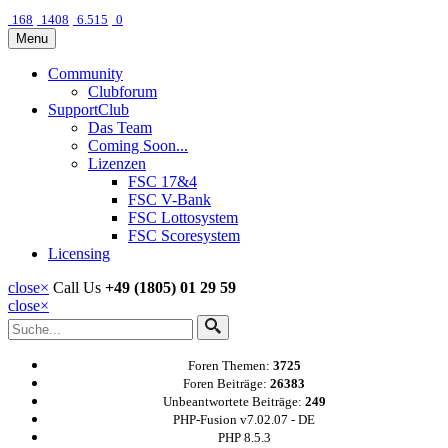
168
1408
6.515
0
Menu
Community
Clubforum
SupportClub
Das Team
Coming Soon...
Lizenzen
FSC 17&4
FSC V-Bank
FSC Lottosystem
FSC Scoresystem
Licensing
close
×
Call Us
+49 (1805) 01 29 59
close
×
Foren Themen:
3725
Foren Beiträge:
26383
Unbeantwortete Beiträge:
249
PHP-Fusion v7.02.07 - DE
PHP 8.5.3