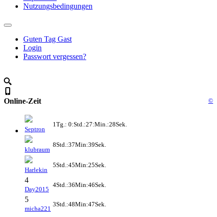
Nutzungsbedingungen
Guten Tag Gast
Login
Passwort vergessen?
Online-Zeit
©
1Tg.: 0:Std.:27:Min.:28Sek.
Septron
8Std.:37Min:39Sek.
klubraum
5Std.:45Min:25Sek.
Harlekin
4
4Std.:36Min:46Sek.
Day2015
5
3Std.:48Min:47Sek.
micha221