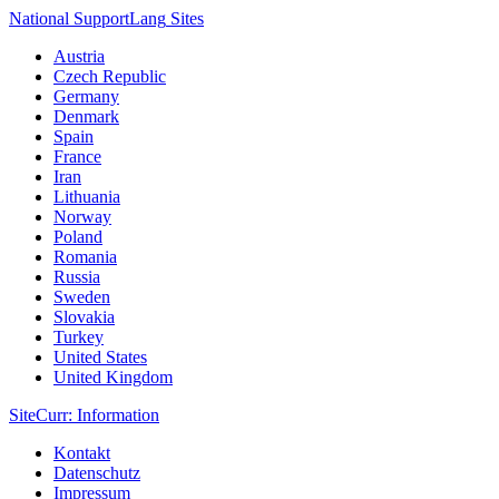
National Support
Lang
Sites
Austria
Czech Republic
Germany
Denmark
Spain
France
Iran
Lithuania
Norway
Poland
Romania
Russia
Sweden
Slovakia
Turkey
United States
United Kingdom
Site
Curr
: Information
Kontakt
Datenschutz
Impressum