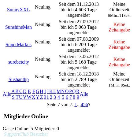
Seit dem 31.12.2013
Meine
Neuling
SunnyXXL
bin ich 4.603 Tage
Onlinezeit
angemeldet
6Min.:11Sek.
Seit dem 27.09.2012
Neuling
Keine
SunshineMan
bin ich 5.063 Tage
Zeitangabe
angemeldet
Seit dem 07.08.2009
Neuling
Keine
SuperMarkus
bin ich 6.209 Tage
Zeitangabe
angemeldet
Seit dem 13.06.2012
Neuling
Keine
surebetcity
bin ich 5.168 Tage
Zeitangabe
angemeldet
Seit dem 18.12.2018
Meine
Neuling
Sushanthp
bin ich 2.789 Tage
Onlinezeit
angemeldet
1Min.: 8Sek.
A
B
C
D
E
F
G
H
I
J
K
L
M
N
O
P
Q
R
Alle
Alle
S
T
U
V
W
X
Y
Z
0
1
2
3
4
5
6
7
8
9
Seite 7 von 7:
1
...
4
5
6
7
Mitglieder Online
Gäste Online: 5 Mitglieder: 0
SupportClub
Besucher