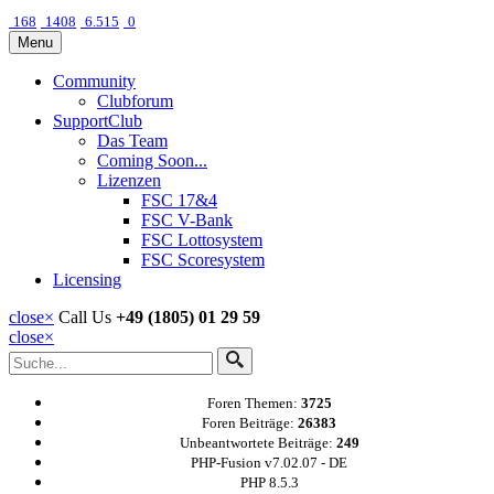
168
1408
6.515
0
Menu
Community
Clubforum
SupportClub
Das Team
Coming Soon...
Lizenzen
FSC 17&4
FSC V-Bank
FSC Lottosystem
FSC Scoresystem
Licensing
close
×
Call Us
+49 (1805) 01 29 59
close
×
Foren Themen:
3725
Foren Beiträge:
26383
Unbeantwortete Beiträge:
249
PHP-Fusion v7.02.07 - DE
PHP 8.5.3