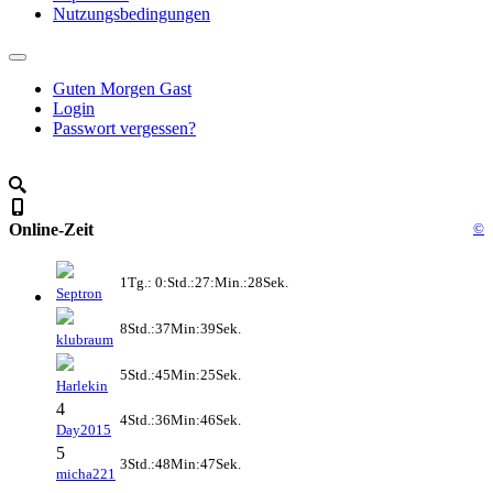
Nutzungsbedingungen
Guten Morgen Gast
Login
Passwort vergessen?
Online-Zeit
©
1Tg.: 0:Std.:27:Min.:28Sek.
Septron
8Std.:37Min:39Sek.
klubraum
5Std.:45Min:25Sek.
Harlekin
4
4Std.:36Min:46Sek.
Day2015
5
3Std.:48Min:47Sek.
micha221