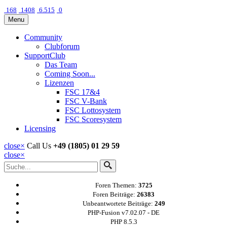
168
1408
6.515
0
Menu
Community
Clubforum
SupportClub
Das Team
Coming Soon...
Lizenzen
FSC 17&4
FSC V-Bank
FSC Lottosystem
FSC Scoresystem
Licensing
close
×
Call Us
+49 (1805) 01 29 59
close
×
Foren Themen:
3725
Foren Beiträge:
26383
Unbeantwortete Beiträge:
249
PHP-Fusion v7.02.07 - DE
PHP 8.5.3