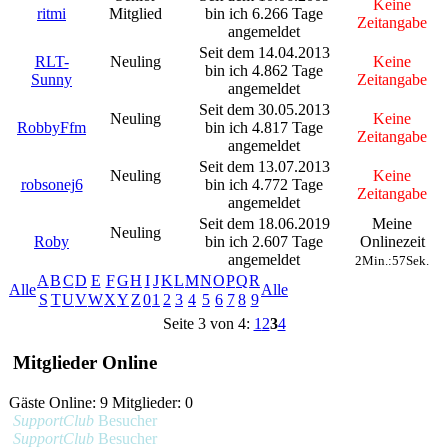
Keine
ritmi
Mitglied
bin ich 6.266 Tage
Zeitangabe
angemeldet
Seit dem 14.04.2013
RLT-
Neuling
Keine
bin ich 4.862 Tage
Sunny
Zeitangabe
angemeldet
Seit dem 30.05.2013
Neuling
Keine
RobbyFfm
bin ich 4.817 Tage
Zeitangabe
angemeldet
Seit dem 13.07.2013
Neuling
Keine
robsonej6
bin ich 4.772 Tage
Zeitangabe
angemeldet
Seit dem 18.06.2019
Meine
Neuling
Roby
bin ich 2.607 Tage
Onlinezeit
angemeldet
2Min.:57Sek.
A
B
C
D
E
F
G
H
I
J
K
L
M
N
O
P
Q
R
Alle
Alle
S
T
U
V
W
X
Y
Z
0
1
2
3
4
5
6
7
8
9
Seite 3 von 4:
1
2
3
4
Mitglieder Online
Gäste Online: 9 Mitglieder: 0
SupportClub
Besucher
SupportClub
Besucher