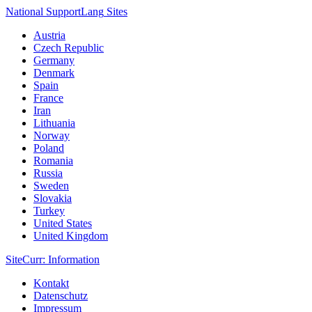
National Support
Lang
Sites
Austria
Czech Republic
Germany
Denmark
Spain
France
Iran
Lithuania
Norway
Poland
Romania
Russia
Sweden
Slovakia
Turkey
United States
United Kingdom
Site
Curr
: Information
Kontakt
Datenschutz
Impressum