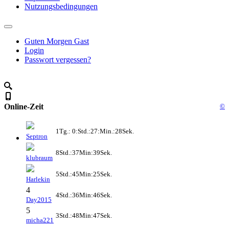
Nutzungsbedingungen
Guten Morgen Gast
Login
Passwort vergessen?
Online-Zeit
©
1Tg.: 0:Std.:27:Min.:28Sek.
Septron
8Std.:37Min:39Sek.
klubraum
5Std.:45Min:25Sek.
Harlekin
4
4Std.:36Min:46Sek.
Day2015
5
3Std.:48Min:47Sek.
micha221