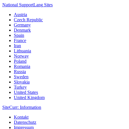
National Support
Lang
Sites
Austria
Czech Republic
Germany
Denmark
Spain
France
Iran
Lithuania
Norway
Poland
Romania
Russia
Sweden
Slovakia
Turkey
United States
United Kingdom
Site
Curr
: Information
Kontakt
Datenschutz
Impressum