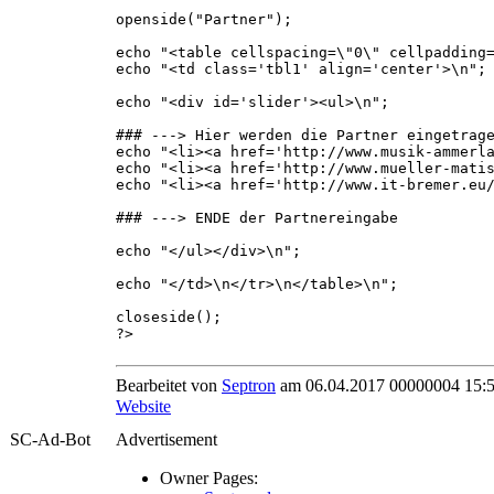
openside("Partner");
echo "<table cellspacing=\"0\" cellpadding
echo "<td class='tbl1' align='center'>\n";
echo "<div id='slider'><ul>\n";
### ---> Hier werden die Partner eingetrag
echo "<li><a href='http://www.musik-ammerl
echo "<li><a href='http://www.mueller-mati
echo "<li><a href='http://www.it-bremer.eu
### ---> ENDE der Partnereingabe
echo "</ul></div>\n";
echo "</td>\n</tr>\n</table>\n";
closeside();
?>
Bearbeitet von
Septron
am 06.04.2017 00000004 15:
Website
SC-Ad-Bot
Advertisement
Owner Pages: