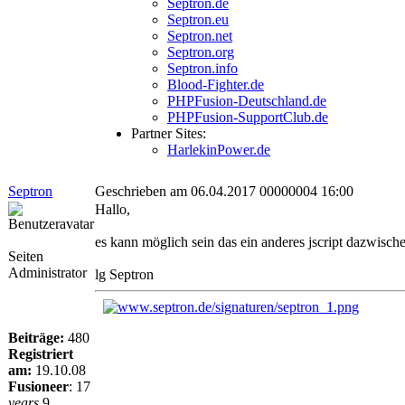
Septron.de
Septron.eu
Septron.net
Septron.org
Septron.info
Blood-Fighter.de
PHPFusion-Deutschland.de
PHPFusion-SupportClub.de
Partner Sites:
HarlekinPower.de
Septron
Geschrieben am 06.04.2017 00000004 16:00
Hallo,
es kann möglich sein das ein anderes jscript dazwisch
Seiten
Administrator
lg Septron
Beiträge:
480
Registriert
am:
19.10.08
Fusioneer
:
17
years
9