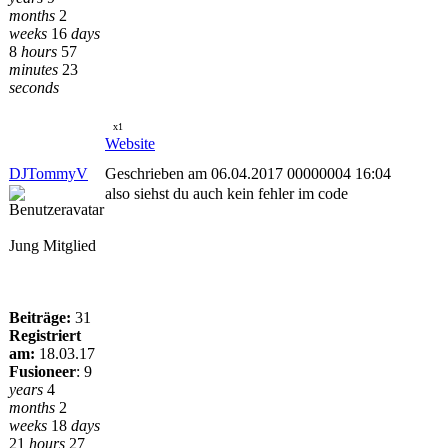
months
2
weeks
16
days
8
hours
57
minutes
23
seconds
x1
Website
DJTommyV
Geschrieben am 06.04.2017 00000004 16:04
also siehst du auch kein fehler im code
Jung Mitglied
Beiträge:
31
Registriert
am:
18.03.17
Fusioneer
:
9
years
4
months
2
weeks
18
days
21
hours
27