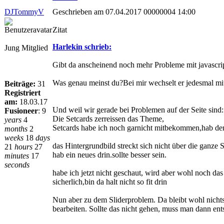
DJTommyV
Geschrieben am 07.04.2017 00000004 14:00
Zitat
Harlekin schrieb:
Jung Mitglied
Gibt da anscheinend noch mehr Probleme mit javascript
Was genau meinst du?Bei mir wechselt er jedesmal mit
Beiträge:
31
Registriert
am:
18.03.17
Und weil wir gerade bei Problemen auf der Seite sind:
Fusioneer
:
9
Die Setcards zerreissen das Theme,
years
4
Setcards habe ich noch garnicht mitbekommen,hab den 
months
2
weeks
18
days
das Hintergrundbild streckt sich nicht über die ganze S
21
hours
27
hab ein neues drin.sollte besser sein.
minutes
17
seconds
habe ich jetzt nicht geschaut, wird aber wohl noch da
sicherlich,bin da halt nicht so fit drin
Nun aber zu dem Sliderproblem. Da bleibt wohl nicht
bearbeiten. Sollte das nicht gehen, muss man dann en