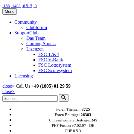
168
1408
6.515
0
Menu
Community
Clubforum
SupportClub
Das Team
Coming Soon...
Lizenzen
FSC 17&4
FSC V-Bank
FSC Lottosystem
FSC Scoresystem
Licensing
close
×
Call Us
+49 (1805) 01 29 59
close
×
Foren Themen:
3725
Foren Beiträge:
26383
Unbeantwortete Beiträge:
249
PHP-Fusion v7.02.07 - DE
PHP 8.5.3