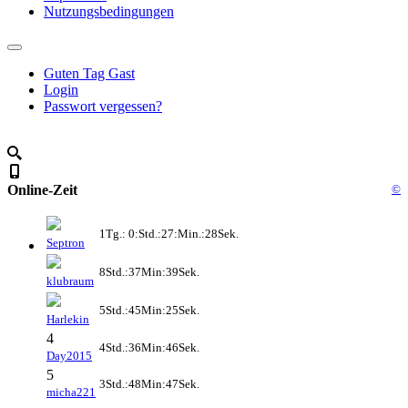
Nutzungsbedingungen
Guten Tag Gast
Login
Passwort vergessen?
Online-Zeit
©
1Tg.: 0:Std.:27:Min.:28Sek.
Septron
8Std.:37Min:39Sek.
klubraum
5Std.:45Min:25Sek.
Harlekin
4
4Std.:36Min:46Sek.
Day2015
5
3Std.:48Min:47Sek.
micha221