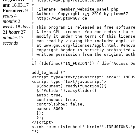
| http://www.php-fusion.co.uk/
am:
18.03.17
+-----------------------------------------
| Filename: member_website_panel.php
Fusioneer
:
9
| Author: Copyright ï¿½ 2010 by ptown67
years
4
| http://www.ptown67.de
months
2
+-----------------------------------------
weeks
18
days
| This program is released as free softwar
21
hours
27
| Affero GPL license. You can redistribute
| modify it under the terms of this licens
minutes
17
| can read by viewing the included agpl.tx
seconds
| at www.gnu.org/licenses/agpl.html. Remov
| copyright header is strictly prohibited 
| written permission from the original aut
+-----------------------------------------
if (!defined("IN_FUSION")) { die("Access D
add_to_head ("
<script type='text/javascript' src='".INFU
<script type='text/javascript'>
$(document).ready(function(){
$('#slider').easySlider({
auto: true,
continuous: true,
controlsShow: false,
pause: 3000
});
});
</script>
<link rel='stylesheet' href='".INFUSIONS."
");