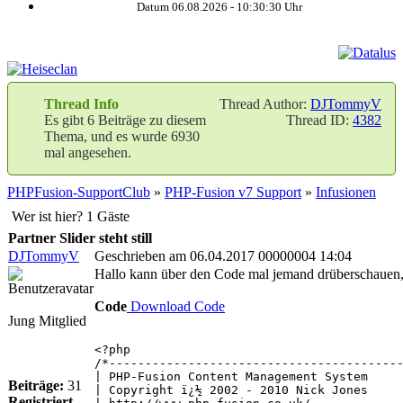
Datum 06.08.2026 -
10:30:31
Uhr
Thread Info
Thread Author:
DJTommyV
Es gibt 6 Beiträge zu diesem
Thread ID:
4382
Thema, und es wurde 6930
mal angesehen.
PHPFusion-SupportClub
»
PHP-Fusion v7 Support
»
Infusionen
Wer ist hier? 1 Gäste
Partner Slider steht still
DJTommyV
Geschrieben am 06.04.2017 00000004 14:04
Hallo kann über den Code mal jemand drüberschauen,w
Code
Download Code
Jung Mitglied
<?php
/*----------------------------------------
| PHP-Fusion Content Management System
Beiträge:
31
| Copyright ï¿½ 2002 - 2010 Nick Jones
Registriert