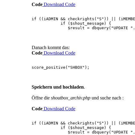
Code
Download Code
if ((iADMIN && checkrights("S")) || (iMEMB
if ($shout_message) {
$result = dbquery("UPDATE ".DB_SHOUTBOX
Danach kommt das:
Code
Download Code
score_positive("SHBOX");
Speichern und hochladen
.
Öffne die
shoutbox_archiv.php
und suche nach :
Code
Download Code
if ((iADMIN && checkrights("S")) || (iMEMB
if ($shout_message) {
$result = dbquery("UPDATE ".DB_SHOUTBOX