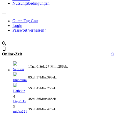
Nutzungsbedingungen
Guten Tag Gast
Login
Passwort vergessen?
Online-Zeit
©
1Tg.: 0:Std.:27:Min.:28Sek.
Septron
8Std.:37Min:39Sek.
klubraum
5Std.:45Min:25Sek.
Harlekin
4
4Std.:36Min:46Sek.
Day2015
5
3Std.:48Min:47Sek.
micha221