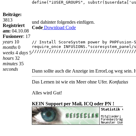
define("iUSER_GROUPS", substr($userdata['u
Beiträge:
3813
und dahinter folgendes einfügen.
Registriert
Code
Download Code
am:
04.10.08
Fusioneer
:
17
years
10
// Install ScoreSystem power by PHPFusion-
require_once INFUSIONS."scoresystem_panel/
months
0
//////////////////////////////////////////
weeks
4
days
5
hours
32
minutes
35
seconds
Dann sollte auch die Anzeige im ErrorLog weg sein. H
Das Lernen ist wie ein Meer ohne Ufer.
Konfuzius
Alles wird Gut!
KEIN Support per Mail, ICQ oder PN !