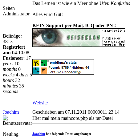
Das Lernen ist wie ein Meer ohne Ufer.
Konfuzius
Seiten
Administrator
Alles wird Gut!
KEIN Support per Mail, ICQ oder PN !
Beiträge:
3813
Registriert
am:
04.10.08
Fusioneer
:
17
years
10
months
0
weeks
4
days
5
hours
32
minutes
35
seconds
Website
Joachim
Geschrieben am 07.11.2011 00000011 23:14
Hier mal mein maincore.php als rar-Datei
Neuling
Joachim
hat folgende Datei angehängt: