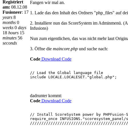
Registriert
Fangen wir mal an.
am:
08.12.08
Fusioneer
:
17
1. Lade das den Inhalt des Ordners "php_files" auf d
years
8
months
0
2. Installiere nun das ScoreSystem im Adminmenü. (
weeks
0
days
Infusions)
18
hours
15
minutes
56
Nun zum eigentlichen, das was nicht mehr laut Origin
seconds
3. Öffne die
maincore.php
und suche nach:
Code
Download Code
// Load the Global language file
include LOCALE.LOCALESET."global.php";
dadrunter kommt:
Code
Download Code
// Install ScoreSystem power by PHPFusion-
require_once INFUSIONS."scoresystem_panel/
//////////////////////////////////////////