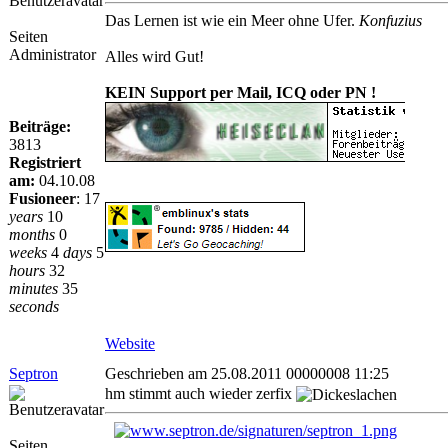
Das Lernen ist wie ein Meer ohne Ufer.
Konfuzius
Seiten
Administrator
Alles wird Gut!
KEIN Support per Mail, ICQ oder PN !
Beiträge:
3813
Registriert
am:
04.10.08
Fusioneer
:
17
years
10
months
0
weeks
4
days
5
hours
32
minutes
35
seconds
Website
Septron
Geschrieben am 25.08.2011 00000008 11:25
hm stimmt auch wieder zerfix
Seiten