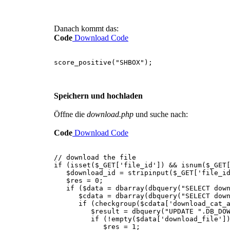
Danach kommt das:
Code
Download Code
score_positive("SHBOX");
Speichern und hochladen
Öffne die
download.php
und suche nach:
Code
Download Code
// download the file
if (isset($_GET['file_id']) && isnum($_GET
$download_id = stripinput($_GET['file_id
$res = 0;
if ($data = dbarray(dbquery("SELECT downl
$cdata = dbarray(dbquery("SELECT download
if (checkgroup($cdata['download_cat_ac
$result = dbquery("UPDATE ".DB_DOWNLOAD
if (!empty($data['download_file']) && 
$res = 1;