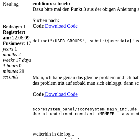
emblinux schrieb:
Neuling
Dazu bitte mal den Punkt 3 aus der obigen Anleitung 
Suchen nach:
Code
Download Code
Beiträge:
1
Registriert
am:
22.06.09
define("iUSER_GROUPS", substr($userdata['u
Fusioneer
:
17
years
1
months
2
weeks
17
days
und dahinter folgendes einfügen.
3
hours
0
Code
Download Code
minutes
28
seconds
Moin, ich habe genau das gleiche problem und ich habe 
// Install ScoreSystem power by PHPFusion-
das problem tritt auf sobald man sich einloggt, dann sc
require_once INFUSIONS."scoresystem_panel/
//////////////////////////////////////////
Code
Download Code
scoresystem_panel/scoresystem_main_include
Dann sollte auch die Anzeige im ErrorLog weg sein. H
Use of undefined constant iMEMBER - assume
weiterhin in die log...