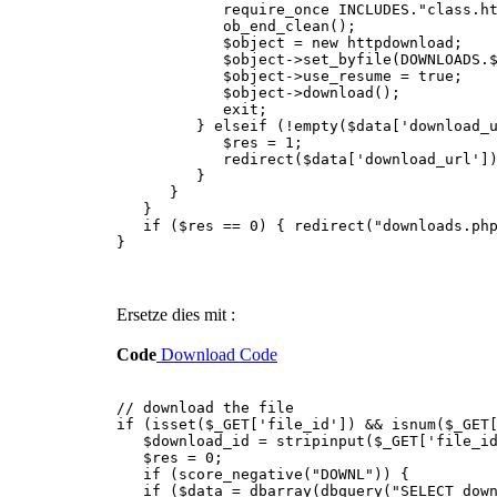
require_once INCLUDES."class.httpd
ob_end_clean();
$object = new httpdownload;
$object->set_byfile(DOWNLOADS.$data
$object->use_resume = true;
$object->download();
exit;
} elseif (!empty($data['download_ur
$res = 1;
redirect($data['download_url'])
}
}
}
if ($res == 0) { redirect("downloads.php
}
Ersetze dies mit :
Code
Download Code
// download the file
if (isset($_GET['file_id']) && isnum($_GET
$download_id = stripinput($_GET['file_id
$res = 0;
if (score_negative("DOWNL")) {
if ($data = dbarray(dbquery("SELECT downl