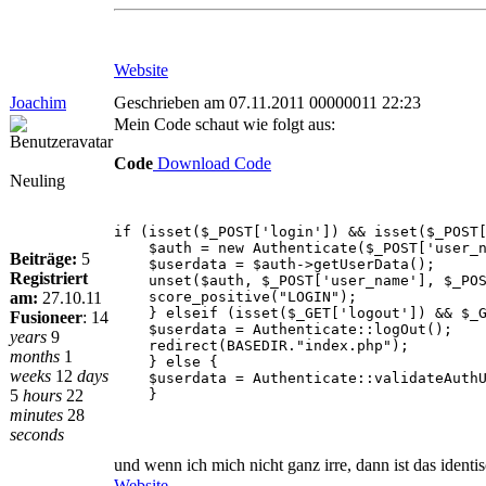
Website
Joachim
Geschrieben am 07.11.2011 00000011 22:23
Mein Code schaut wie folgt aus:
Code
Download Code
Neuling
if (isset($_POST['login']) && isset($_POST
$auth = new Authenticate($_POST['user_nam
Beiträge:
5
$userdata = $auth->getUserData();
Registriert
unset($auth, $_POST['user_name'], $_POS
am:
27.10.11
score_positive("LOGIN");
} elseif (isset($_GET['logout']) && $_GE
Fusioneer
:
14
$userdata = Authenticate::logOut();
years
9
redirect(BASEDIR."index.php");
months
1
} else {
weeks
12
days
$userdata = Authenticate::validateAuthU
5
hours
22
}
minutes
28
seconds
und wenn ich mich nicht ganz irre, dann ist das ident
Website