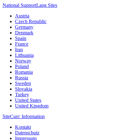
National Support
Lang
Sites
Austria
Czech Republic
Germany
Denmark
Spain
France
Iran
Lithuania
Norway
Poland
Romania
Russia
Sweden
Slovakia
Turkey
United States
United Kingdom
Site
Curr
: Information
Kontakt
Datenschutz
Impressum