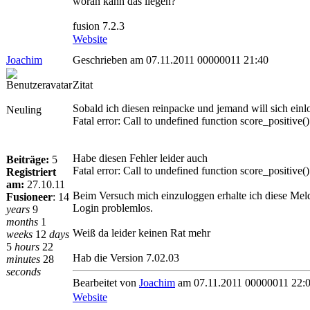
woran kann das liegen?
fusion 7.2.3
Website
Joachim
Geschrieben am 07.11.2011 00000011 21:40
Zitat
Sobald ich diesen reinpacke und jemand will sich ein
Neuling
Fatal error: Call to undefined function score_positi
Habe diesen Fehler leider auch
Beiträge:
5
Fatal error: Call to undefined function score_positiv
Registriert
am:
27.10.11
Beim Versuch mich einzuloggen erhalte ich diese Meld
Fusioneer
:
14
Login problemlos.
years
9
months
1
Weiß da leider keinen Rat mehr
weeks
12
days
5
hours
22
Hab die Version 7.02.03
minutes
28
seconds
Bearbeitet von
Joachim
am 07.11.2011 00000011 22:
Website