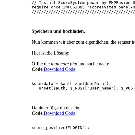
// Install ScoreSystem power by PHPFusion-
require_once INFUSIONS."scoresystem_panel/
//////////////////////////////////////////
Speichern und hochladen.
Nun kommen wir aber zum eigentlichen, die setuser ist
Hier ist die Lösung:
Öffne die
maincore.php
und suche nach:
Code
Download Code
$userdata = $auth->getUserData();
unset($auth, $_POST['user_name'], $_POST
Dahinter fügst du das ein:
Code
Download Code
score_positive("LOGIN");