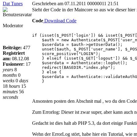
Dat Tunes
Geschrieben am 07.11.2011 00000011 21:51
Sieht der Code in der Maincore so aus wie dieser hier 
Code
Download Code
Moderator
if (isset($_POST['login']) && isset($_POST
$auth = new Authenticate($_POST['user_nam
$userdata = $auth->getUserData();
Beiträge:
477
unset($auth, $_POST['user_name'], $_POS
Registriert
score_positive("LOGIN");
am:
08.12.08
} elseif (isset($_GET['logout']) && $_GE
$userdata = Authenticate::logOut();
Fusioneer
:
17
redirect(BASEDIR."index.php");
years
8
} else {
months
0
$userdata = Authenticate::validateAuthU
weeks
0
days
}
18
hours
15
minutes
56
seconds
Ansonsten posten den Abschnit mal , wo du den Code 
Zum Errorlog: Dieser ist zwar super, aber kann auch ne
Gedacht ist dies halt ab PHP 5.3, da dort einige Funkti
Wehn der ErrorLog stört, habe hier ein Tutorial, wie 