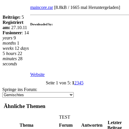
maincore.rar
[
8.8kB / 1665 mal Heruntergeladen
]
Beiträge:
5
Registriert
Downloaded by:
am:
27.10.11
Fusioneer
:
14
years
9
months
1
weeks
12
days
5
hours
22
minutes
28
seconds
Website
Seite 1 von 5:
1
2
3
4
5
Springe ins Forum:
Ähnliche Themen
TEST
Letzter
Thema
Forum
Antworten
Beitrag