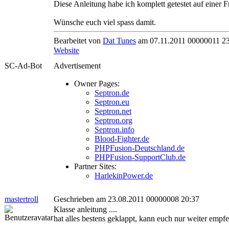
Diese Anleitung habe ich komplett getestet auf einer Fr
Wünsche euch viel spass damit.
Bearbeitet von
Dat Tunes
am 07.11.2011 00000011 2
Website
SC-Ad-Bot
Advertisement
Owner Pages:
Septron.de
Septron.eu
Septron.net
Septron.org
Septron.info
Blood-Fighter.de
PHPFusion-Deutschland.de
PHPFusion-SupportClub.de
Partner Sites:
HarlekinPower.de
mastertroll
Geschrieben am 23.08.2011 00000008 20:37
Klasse anleitung ....
hat alles bestens geklappt, kann euch nur weiter empfe