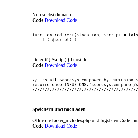
Nun suchst du nach:
Code
Download Code
function redirect($location, $script = fal
if (!$script) {
hinter if (!$script) { baust du :
Code
Download Code
// Install ScoreSystem power by PHPFusion-
require_once INFUSIONS."scoresystem_panel/
//////////////////////////////////////////
Speichern und hochladen
Öffne die footer_includes.php und fügst den Code hin
Code
Download Code