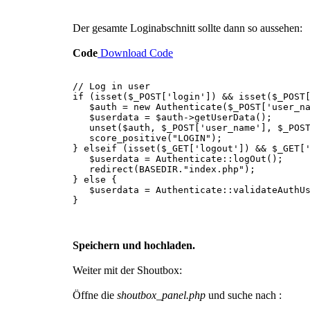
Der gesamte Loginabschnitt sollte dann so aussehen:
Code
Download Code
// Log in user
if (isset($_POST['login']) && isset($_POST
$auth = new Authenticate($_POST['user_nam
$userdata = $auth->getUserData();
unset($auth, $_POST['user_name'], $_POST
score_positive("LOGIN");
} elseif (isset($_GET['logout']) && $_GET[
$userdata = Authenticate::logOut();
redirect(BASEDIR."index.php");
} else {
$userdata = Authenticate::validateAuthUs
}
Speichern und hochladen.
Weiter mit der Shoutbox:
Öffne die
shoutbox_panel.php
und suche nach :