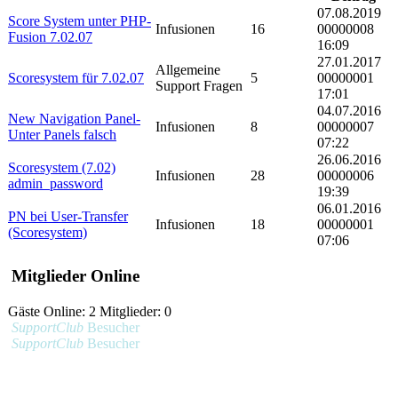
07.08.2019
Score System unter PHP-
Infusionen
16
00000008
Fusion 7.02.07
16:09
27.01.2017
Allgemeine
Scoresystem für 7.02.07
5
00000001
Support Fragen
17:01
04.07.2016
New Navigation Panel-
Infusionen
8
00000007
Unter Panels falsch
07:22
26.06.2016
Scoresystem (7.02)
Infusionen
28
00000006
admin_password
19:39
06.01.2016
PN bei User-Transfer
Infusionen
18
00000001
(Scoresystem)
07:06
Mitglieder Online
Gäste Online: 2 Mitglieder: 0
SupportClub
Besucher
SupportClub
Besucher