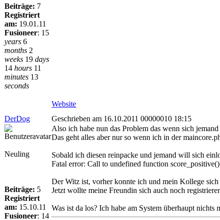
Beiträge:
7
Registriert
am:
19.01.11
Fusioneer
:
15
years
6
months
2
weeks
19
days
14
hours
11
minutes
13
seconds
Website
DerDog
Geschrieben am 16.10.2011 00000010 18:15
Also ich habe nun das Problem das wenn sich jemand re
Das geht alles aber nur so wenn ich in der maincore
Neuling
Sobald ich diesen reinpacke und jemand will sich ein
Fatal error: Call to undefined function score_positi
Der Witz ist, vorher konnte ich und mein Kollege sich 
Beiträge:
5
Jetzt wollte meine Freundin sich auch noch registrie
Registriert
am:
15.10.11
Was ist da los? Ich habe am System überhaupt nichts m
Fusioneer
:
14