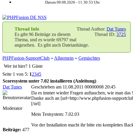
Datum 09.08.2026 -
11:30:54
Uhr
Thread Info
Thread Author:
Dat Tunes
Es gibt 96 Beiträge zu diesem
Thread ID:
3725
Thema, und es wurde 69797 mal
angesehen. Es gibt auch Dateianhänge.
PHPFusion-SupportClub
»
Allgemein
»
Gemischtes
Wer ist hier? 1 Gäste
Seite 1 von 5:
1
2
3
4
5
Scoresystem unter 7.02 installieren (Anleitung)
Dat Tunes
Geschrieben am 11.08.2011 00000008 20:45
Da es immer wieder Fragen auftauchen, wie man das Sc
Danke auch an [url=http://www.phpfusion-supportcl
[/url]
Moderator
Mein Testsystem: 7.02.03
Vor der Installation macht ihr bitte ein komplettes Ba
Beiträge:
477