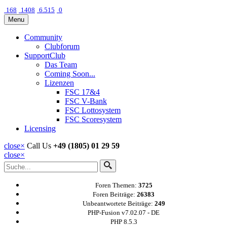
168
1408
6.515
0
Menu
Community
Clubforum
SupportClub
Das Team
Coming Soon...
Lizenzen
FSC 17&4
FSC V-Bank
FSC Lottosystem
FSC Scoresystem
Licensing
close
×
Call Us
+49 (1805) 01 29 59
close
×
Foren Themen:
3725
Foren Beiträge:
26383
Unbeantwortete Beiträge:
249
PHP-Fusion v7.02.07 - DE
PHP 8.5.3